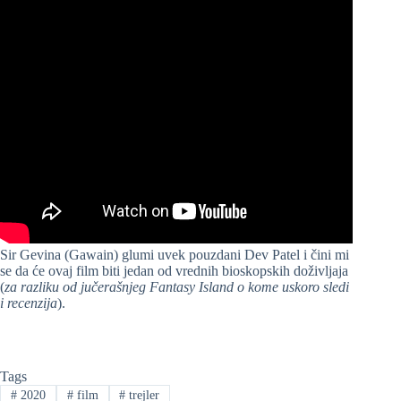
Sir Gevina (Gawain) glumi uvek pouzdani Dev Patel i čini mi
se da će ovaj film biti jedan od vrednih bioskopskih doživljaja
(
za razliku od jučerašnjeg Fantasy Island o kome uskoro sledi
i recenzija
).
Tags
#
2020
#
film
#
trejler