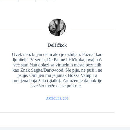
DeHičkok
Uvek neozbiljan osim ako je ozbiljan. Poznat kao
ljubitelj TV serija, De Palme i Hičkoka, ovaj naš
već stari član dolazi sa virtuelnih mesta poznatih
kao Znak Sagite/Darkwood. Ne pije, ne puši i ne
psuje. Omiljen mu je junak Bozza Vampir a
omiljena boja žuta (giallo). Zadužen je da pokrije
sve što može da se prekrije..
ARTICLES: 288