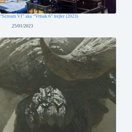
“Scream VI” aka “Vrisak 6” trejler (2023)
25/01/2023