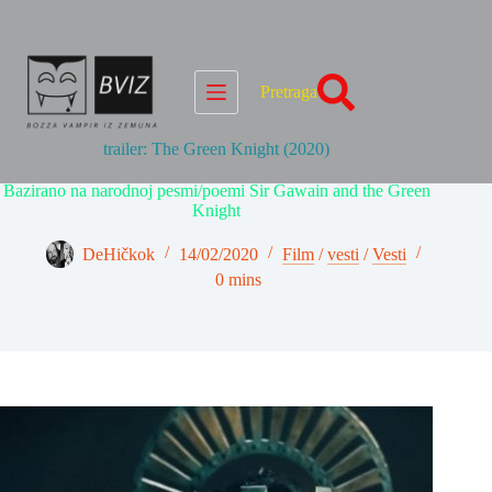
Skip
to
content
Pretraga
trailer: The Green Knight (2020)
Bazirano na narodnoj pesmi/poemi Sir Gawain and the Green
Knight
DeHičkok
14/02/2020
Film
/
vesti
/
Vesti
0 mins