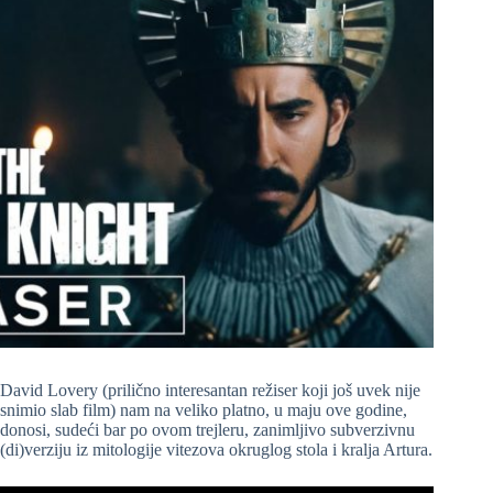
David Lovery (prilično interesantan režiser koji još uvek nije
snimio slab film) nam na veliko platno, u maju ove godine,
donosi, sudeći bar po ovom trejleru, zanimljivo subverzivnu
(di)verziju iz mitologije vitezova okruglog stola i kralja Artura.