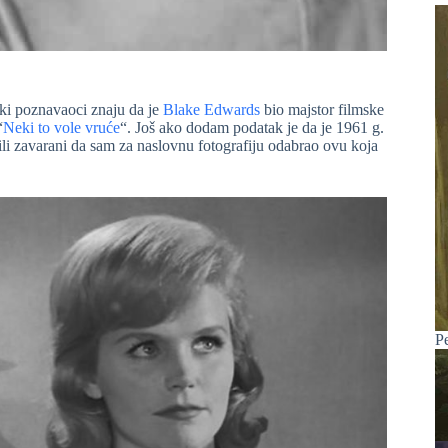
ski poznavaoci znaju da je
Blake Edwards
bio majstor filmske
“
Neki to vole vruće
“. Još ako dodam podatak je da je 1961 g.
ili zavarani da sam za naslovnu fotografiju odabrao ovu koja
P