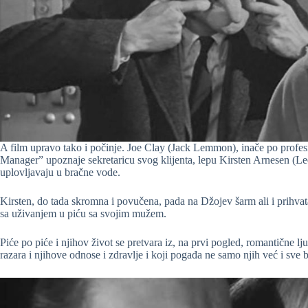
A film upravo tako i počinje. Joe Clay (Jack Lemmon), inače po profes
Manager” upoznaje sekretaricu svog klijenta, lepu Kirsten Arnesen (Le
uplovljavaju u bračne vode.
Kirsten, do tada skromna i povučena, pada na Džojev šarm ali i prihvat
sa uživanjem u piću sa svojim mužem.
Piće po piće i njihov život se pretvara iz, na prvi pogled, romantične 
razara i njihove odnose i zdravlje i koji pogađa ne samo njih već i sve b