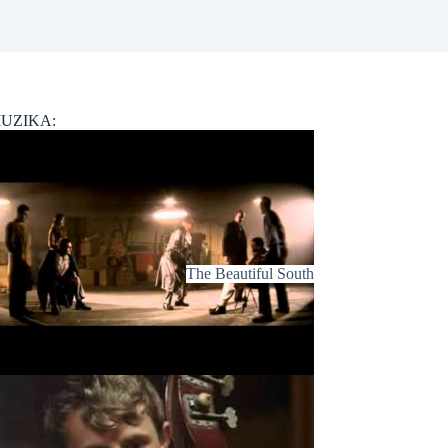
UZIKA:
The Beautiful South