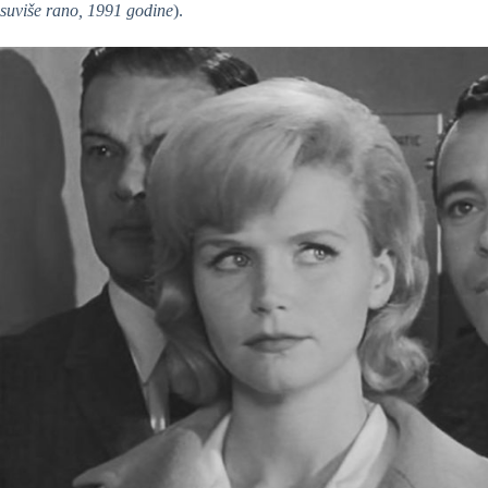
suviše rano, 1991 godine
).