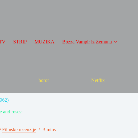
TV
STRIP
MUZIKA
Bozza Vampir iz Zemuna
horor
Netflix
1962)
e and roses:
/
Filmske recenzije
3 mins