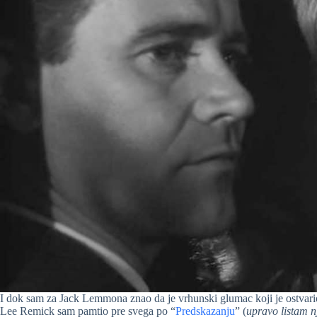
I dok sam za Jack Lemmona znao da je vrhunski glumac koji je ostvari
Lee Remick sam pamtio pre svega po “
Predskazanju
” (
upravo listam n