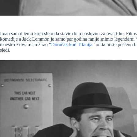
Imao sam dilemu koju sliku da stavim kao naslovnu za ovaj film. Film
komedije a Jack Lemmon je samo par godina ranije snimio legendarni 
maestro Edwards režirao “
Doručak kod Tifanija
” onda bi ste pošteno b
sledi.