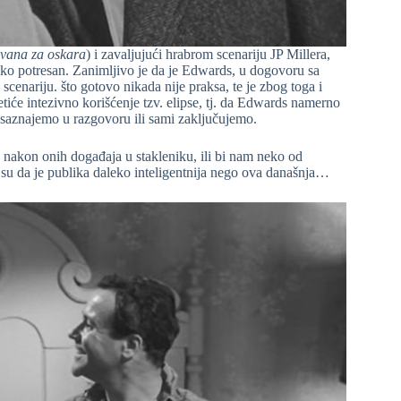
vana za oskara
) i zavaljujući hrabrom scenariju JP Millera,
oko potresan. Zanimljivo je da je Edwards, u dogovoru sa
enariju. što gotovo nikada nije praksa, te je zbog toga i
etiće intezivno korišćenje tzv. elipse, tj. da Edwards namerno
i saznajemo u razgovoru ili sami zaključujemo.
. nakon onih događaja u stakleniku, ili bi nam neko od
i su da je publika daleko inteligentnija nego ova današnja…