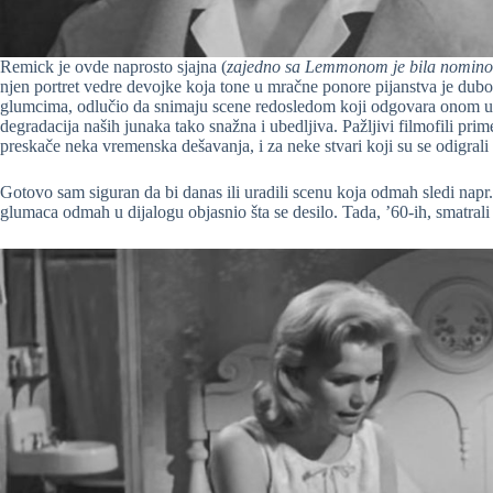
Remick je ovde naprosto sjajna (
zajedno sa Lemmonom je bila nomino
njen portret vedre devojke koja tone u mračne ponore pijanstva je dub
glumcima, odlučio da snimaju scene redosledom koji odgovara onom u sc
degradacija naših junaka tako snažna i ubedljiva. Pažljivi filmofili prim
preskače neka vremenska dešavanja, i za neke stvari koji su se odigral
Gotovo sam siguran da bi danas ili uradili scenu koja odmah sledi napr
glumaca odmah u dijalogu objasnio šta se desilo. Tada, ’60-ih, smatral