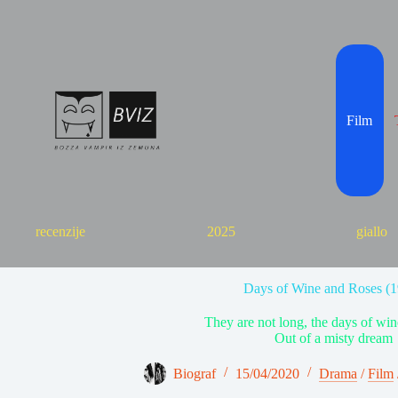
Skip
to
content
Film
recenzije
2025
giallo
Days of Wine and Roses (
They are not long, the days of win
Out of a misty dream
Biograf
15/04/2020
Drama
/
Film