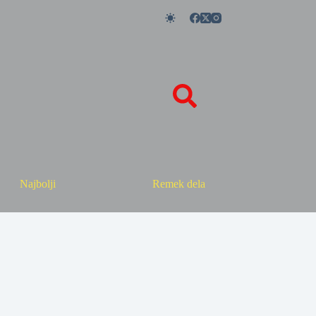
Najbolji
Remek dela