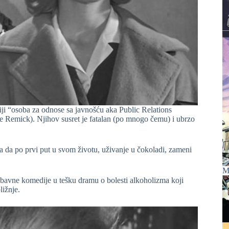
iji “osoba za odnose sa javnošću aka Public Relations
e Remick). Njihov susret je fatalan (po mnogo čemu) i ubrzo
a da po prvi put u svom životu, uživanje u čokoladi, zameni
M
ljubavne komedije u tešku dramu o bolesti alkoholizma koji
ližnje.