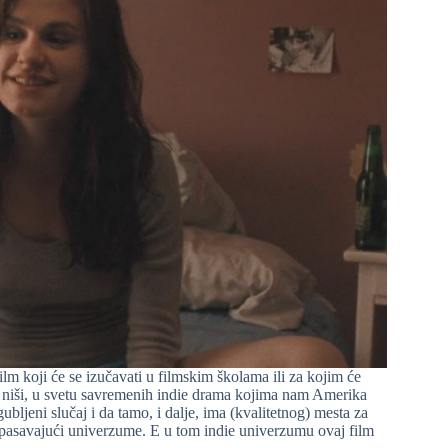
lm koji će se izučavati u filmskim školama ili za kojim će
oj niši, u svetu savremenih indie drama kojima nam Amerika
bljeni slučaj i da tamo, i dalje, ima (kvalitetnog) mesta za
spasavajući univerzume. E u tom indie univerzumu ovaj film