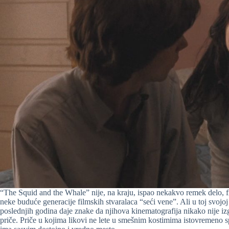
“The Squid and the Whale” nije, na kraju, ispao nekakvo remek delo, fi
neke buduće generacije filmskih stvaralaca “seći vene”. Ali u toj svoj
poslednjih godina daje znake da njihova kinematografija nikako nije izgu
priče. Priče u kojima likovi ne lete u smešnim kostimima istovremeno 