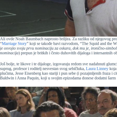
Ali ovde Noah Baumbach naprosto briljira. Za razliku od njegovog proš
“
Marriage Story
” koji se takođe bavi razvodom, “The Squid and the Wha
je osvojio svoju prvu nominaciju za oskara, dok mu je, ironično-simbol
nominacija
) prepun je britkih i često duhovitih dijaloga i intersantnih 
Još bolje, te likove i te dijaloge, izgovaraju redom sve nadahnuti glumci
suprug, profesor i roditelj nesvestan svog sebičluka,
Laura Linney
koja 
plućima, Jesse Eisenberg kao stariji i pun sebe (i pozajmljenih fraza i c
Baldwin i Anna Paquin, koji u svojim epizodama donese dodatni šarm i