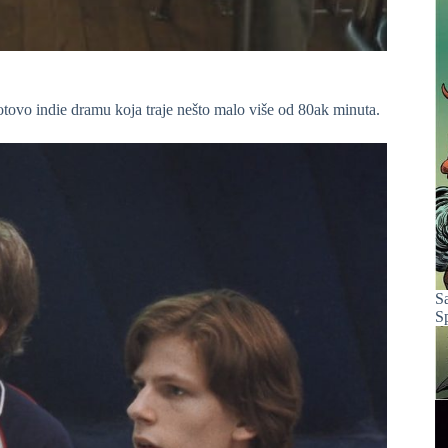
gotovo indie dramu koja traje nešto malo više od 80ak minuta.
S
S