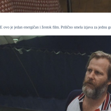
E ovo je jedan energičan i žestok film. Prilično smela izjava za jednu 