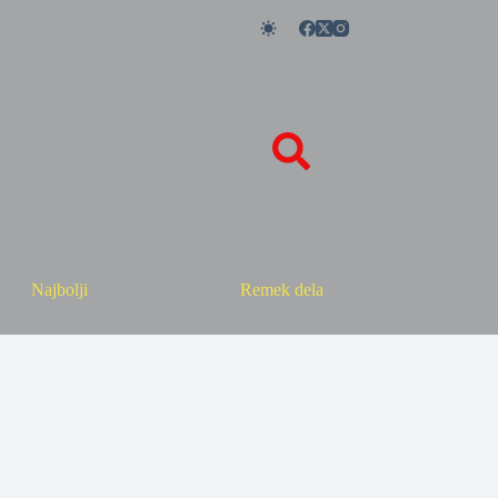
Najbolji
Remek dela