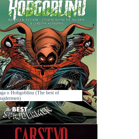
aga o Hobgoblinu (The best of
pajdermen)