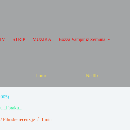
TV
STRIP
MUZIKA
Bozza Vampir iz Zemuna
horor
Netflix
2005)
..i braku...
/
Filmske recenzije
1 min