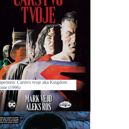
upermen: Carstvo tvoje aka Kingdom
ome (1996)