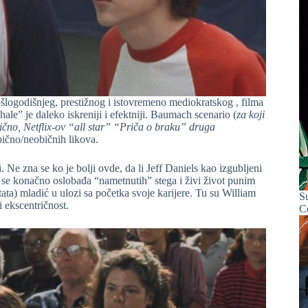
logodišnjeg, prestižnog i istovremeno mediokratskog , filma
le” je daleko iskreniji i efektniji. Baumach scenario (
za koji
ično, Netflix-ov “all star” “Priča o braku” druga
obično/neobičnih likova.
. Ne zna se ko je bolji ovde, da li Jeff Daniels kao izgubljeni
se konačno oslobađa “nametnutih” stega i živi život punim
itata) mladić u ulozi sa početka svoje karijere. Tu su William
S
 ekscentričnost.
C