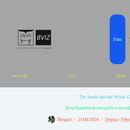
Skip
to
content
Film
recenzije
2025
giallo
The Squid and the Whale (
Prva Baumbach-ova priča o razvodu.
Biograf
21/04/2020
Drama
/
Film