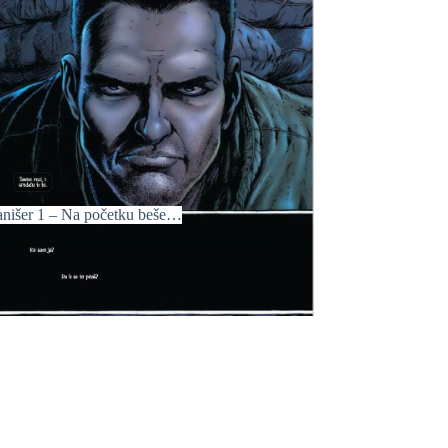
anišer 1 – Na početku beše…