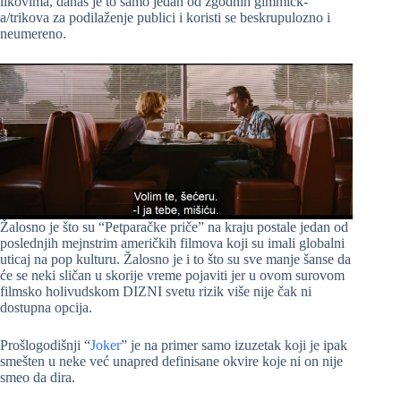
likovima, danas je to samo jedan od zgodnih gimmick-
a/trikova za podilaženje publici i koristi se beskrupulozno i
neumereno.
Žalosno je što su “Petparačke priče” na kraju postale jedan od
poslednjih mejnstrim američkih filmova koji su imali globalni
uticaj na pop kulturu. Žalosno je i to što su sve manje šanse da
će se neki sličan u skorije vreme pojaviti jer u ovom surovom
filmsko holivudskom DIZNI svetu rizik više nije čak ni
dostupna opcija.
Prošlogodišnji “
Joker
” je na primer samo izuzetak koji je ipak
smešten u neke već unapred definisane okvire koje ni on nije
smeo da dira.