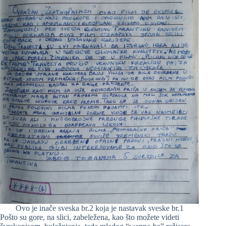
Ovo je inače sveska br.2 koja je nastavak sveske br.1
Pošto su gore, na slici, zabeležena, kao što možete videti