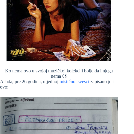
Ko nema ovo u svojoj muzičkoj kolekciji bolje da i njega
nema 🙂
A tada, pre 26 godina, u jednoj
mističnoj svesci
zapisano je i
ovo: