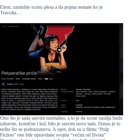
Elem, zamislite scenu plesa a da pojma nemate ko je
Travolta…
Ono što je sada sasvim normalno, a to je da scene nasilja budu
zabavne, komične i kul, bilo je sasvim novo tada. Danas je to
nešto što se podrazumeva. A opet, dok su u filmu “Pulp
Fiction” one bile opravdane svojim “većim od života”