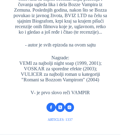
čuvanja ugleda lika i dela Bozze Vampira iz
Zemuna. Poslednjih godina, nakon što se Bozza
povukao iz javnog života, BVIZ LTD na čelu sa
sjajnim Biografom, krpi kraj sa krajem pišući
recenzije onih filmova koje je, uglavnom, retko
ko i gledao a još ređe i čitao (te recenzije)...
- autor je svih epizoda na ovom sajtu
Nagrade:
VEMI za najbolji night soap (1999, 2001);
VOSKAR za sporedne efekte (2003);
VULICER za najbolji roman u kategoriji
"Romani sa Bozzom Vampirom" (2004)
V- je prvo slovo reči VAMPIR
ARTICLES: 1337