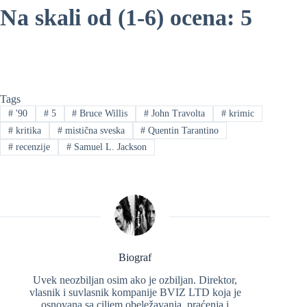
Na skali od (1-6) ocena: 5
Tags
#
'90
#
5
#
Bruce Willis
#
John Travolta
#
krimic
#
kritika
#
mistična sveska
#
Quentin Tarantino
#
recenzije
#
Samuel L. Jackson
Biograf
Uvek neozbiljan osim ako je ozbiljan. Direktor,
vlasnik i suvlasnik kompanije BVIZ LTD koja je
osnovana sa ciljem obeležavanja, praćenja i