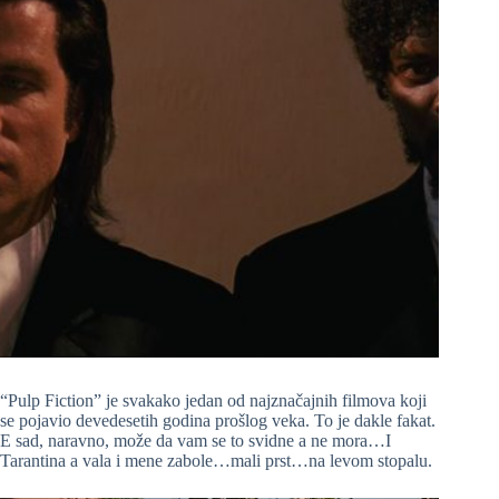
“Pulp Fiction” je svakako jedan od najznačajnih filmova koji
se pojavio devedesetih godina prošlog veka. To je dakle fakat.
E sad, naravno, može da vam se to svidne a ne mora…I
Tarantina a vala i mene zabole…mali prst…na levom stopalu.