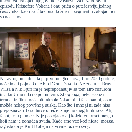
ubedljiva. Pa opet, njegov lik je zaslužan za nezaboravnu
epizodu Kristofera Vokena i onu priču o putešestviju jednog
časovnika, kao i za čitav onaj košmarni segment u zalogaonici
sa nacistima.
Naravno, omladina koja prvi put gleda ovaj film 2020 godine,
neće imati pojma ko je bio Džon Travolta. Ne znaju ni Brus
Vilisa a Nik Fjuri im je neprepoznatljiv sa tom afro frizurom
(slatku Umu i da ne pominjem). Zbog toga, neke scene i
trenuci iz filma neće biti nimalo šokantni ili fascinantni, osim
možda nekog površnog utiska. Kao što i mnogi ni tada nisu
prepoznavali Tarantinve omaže iz njemu dragih filmova. Ali,
fakat, jesu glumce. Nije postojao ovaj kolektivni reset mozga
koji nam je ponuđen svuda. Kada smo već kod njega. mozga,
izgleda da je Kurt Kobejn na vreme razneo svoj.