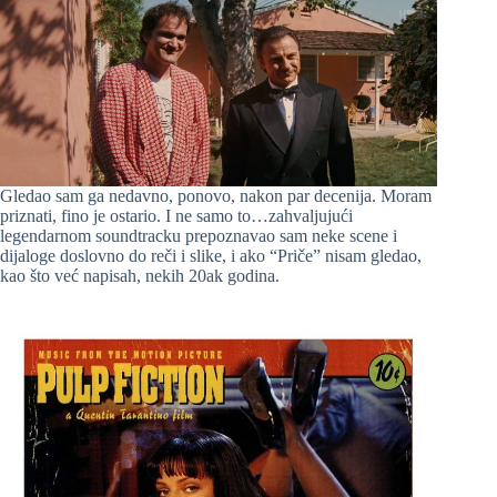
Gledao sam ga nedavno, ponovo, nakon par decenija. Moram
priznati, fino je ostario. I ne samo to…zahvaljujući
legendarnom soundtracku prepoznavao sam neke scene i
dijaloge doslovno do reči i slike, i ako “Priče” nisam gledao,
kao što već napisah, nekih 20ak godina.