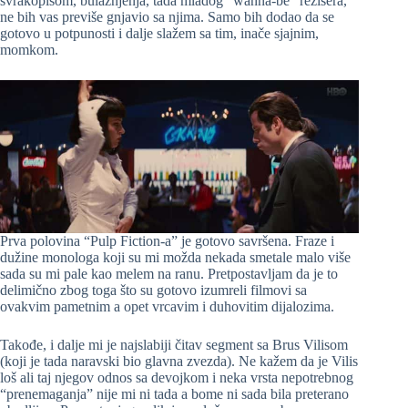
švrakopisom, bulažnjenja, tada mladog “wanna-be” režisera,
ne bih vas previše gnjavio sa njima. Samo bih dodao da se
gotovo u potpunosti i dalje slažem sa tim, inače sjajnim,
momkom.
Prva polovina “Pulp Fiction-a” je gotovo savršena. Fraze i
dužine monologa koji su mi možda nekada smetale malo više
sada su mi pale kao melem na ranu. Pretpostavljam da je to
delimično zbog toga što su gotovo izumreli filmovi sa
ovakvim pametnim a opet vrcavim i duhovitim dijalozima.
Takođe, i dalje mi je najslabiji čitav segment sa Brus Vilisom
(koji je tada naravski bio glavna zvezda). Ne kažem da je Vilis
loš ali taj njegov odnos sa devojkom i neka vrsta nepotrebnog
“prenemaganja” nije mi ni tada a bome ni sada bila preterano