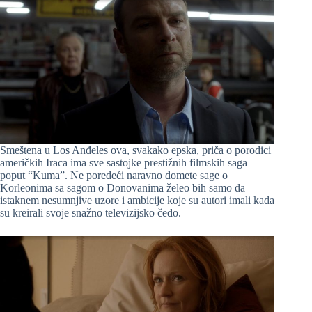
Smeštena u Los Anđeles ova, svakako epska, priča o porodici
američkih Iraca ima sve sastojke prestižnih filmskih saga
poput “Kuma”. Ne poredeći naravno domete sage o
Korleonima sa sagom o Donovanima želeo bih samo da
istaknem nesumnjive uzore i ambicije koje su autori imali kada
su kreirali svoje snažno televizijsko čedo.