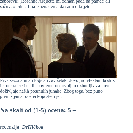
zaboravili (Rosanna Arquette mi odmah pada na pamet) ali
sačuvao bih ta fina iznenađenja da sami otkrijete.
Prva sezona ima i logičan završetak, dovoljno efektan da služi
i kao kraj serije ali istovremeno dovoljno uzbudljiv za nove
doživljaje naših posrnulih junaka. Zbog toga, bez puno
premišljanja, ocena koja sledi je :
Na skali od (1-5) ocena: 5 –
recenzija:
DeHičkok