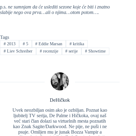
p.s.
ne sumnjam da će uslediti sezone koje će biti i znatno
slabije nego ova prva…ali o njima…otom potom….
Tags
#
2013
#
5
#
Eddie Marsan
#
kritika
#
Liev Schreiber
#
recenzije
#
serije
#
Showtime
DeHičkok
Uvek neozbiljan osim ako je ozbiljan. Poznat kao
ljubitelj TV serija, De Palme i Hičkoka, ovaj naš
već stari član dolazi sa virtuelnih mesta poznatih
kao Znak Sagite/Darkwood. Ne pije, ne puši i ne
psuje. Omiljen mu je junak Bozza Vampir a