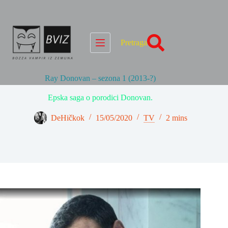
Skip
to
content
Pretraga
Ray Donovan – sezona 1 (2013-?)
Epska saga o porodici Donovan.
DeHičkok
15/05/2020
TV
2 mins