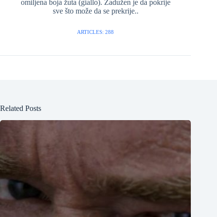
omiljena boja žuta (giallo). Zadužen je da pokrije
sve što može da se prekrije..
ARTICLES: 288
Related Posts