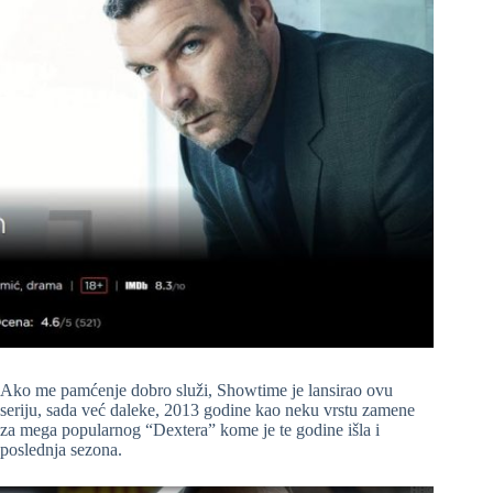
Ako me pamćenje dobro služi, Showtime je lansirao ovu
seriju, sada već daleke, 2013 godine kao neku vrstu zamene
za mega popularnog “Dextera” kome je te godine išla i
poslednja sezona.