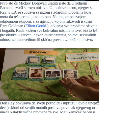
Prvo što će Mickey Donovan uraditi jeste da u rodnom
Bostonu izvrši surovo ubistvo. U međuvremenu, njegov sin
Ray, u LA se suočava sa nizom stadardnih problema koje
mora da reši jer mu je to i posao. Naime, on sa svojom
odabranom ekipom, a za agenciju kojom rukovodi iskusni
Ezra Goldman (
Elliott Gould
), otklanja sve probleme slavnih
i bogatih. Kada kažem sve bukvalno mislim na sve, bio to leš
prostitutke u krevetu nakon overdoziranja, snimci seksualnih
odnosa sa transvetitom ili obična prevara…obično ubistvo.
Dok Ray pokušava da svoju porodicu (suprugu i dvoje tinejdž
dece) skloni od svojih mutnih poslova povratak njegovog oca
uneće kataklizmične promene za sve. Mali kamičak bačen u