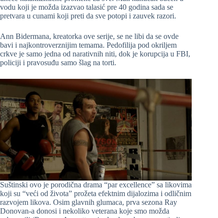
vodu koji je možda izazvao talasić pre 40 godina sada se
pretvara u cunami koji preti da sve potopi i zauvek razori.
Ann Bidermana, kreatorka ove serije, se ne libi da se ovde
bavi i najkontroverznijim temama. Pedofilija pod okriljem
crkve je samo jedna od narativnih niti, dok je korupcija u FBI,
policiji i pravosuđu samo šlag na torti.
Suštinski ovo je porodična drama “par excellence” sa likovima
koji su “veći od života” prožeta efektnim dijalozima i odličnim
razvojem likova. Osim glavnih glumaca, prva sezona Ray
Donovan-a donosi i nekoliko veterana koje smo možda