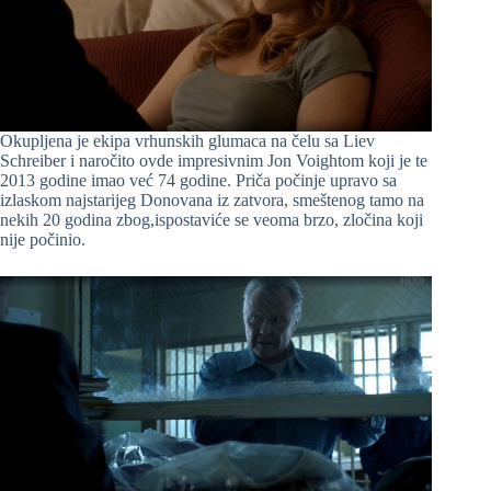
Okupljena je ekipa vrhunskih glumaca na čelu sa Liev
Schreiber i naročito ovde impresivnim Jon Voightom koji je te
2013 godine imao već 74 godine. Priča počinje upravo sa
izlaskom najstarijeg Donovana iz zatvora, smeštenog tamo na
nekih 20 godina zbog,ispostaviće se veoma brzo, zločina koji
nije počinio.