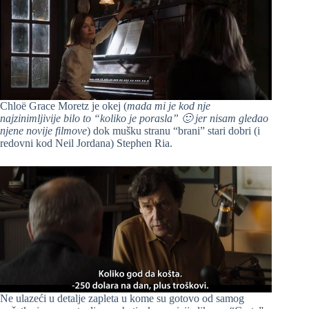
Chloë Grace Moretz je okej (
mada mi je kod nje
najzinimljivije bilo to “koliko je porasla” 🙂 jer nisam gledao
njene novije filmove
) dok mušku stranu “brani” stari dobri (i
redovni kod Neil Jordana) Stephen Ria.
Ne ulazeći u detalje zapleta u kome su gotovo od samog