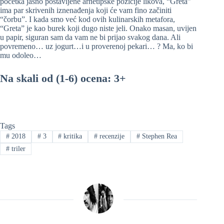
početka jasno postavljene arhetipske pozicije likova, “Greta”
ima par skrivenih iznenađenja koji će vam fino začiniti
“čorbu”. I kada smo već kod ovih kulinarskih metafora,
“Greta” je kao burek koji dugo niste jeli. Onako masan, uvijen
u papir, siguran sam da vam ne bi prijao svakog dana. Ali
povremeno… uz jogurt…i u proverenoj pekari… ? Ma, ko bi
mu odoleo…
Na skali od (1-6) ocena: 3+
Tags
#
2018
#
3
#
kritika
#
recenzije
#
Stephen Rea
#
triler