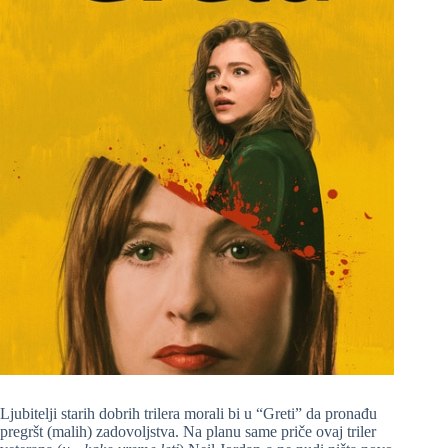
Ljubitelji starih dobrih trilera morali bi u “Greti” da pronađu
pregršt (malih) zadovoljstva. Na planu same priče ovaj triler