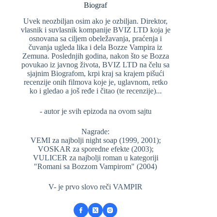
Biograf
Uvek neozbiljan osim ako je ozbiljan. Direktor,
vlasnik i suvlasnik kompanije BVIZ LTD koja je
osnovana sa ciljem obeležavanja, praćenja i
čuvanja ugleda lika i dela Bozze Vampira iz
Zemuna. Poslednjih godina, nakon što se Bozza
povukao iz javnog života, BVIZ LTD na čelu sa
sjajnim Biografom, krpi kraj sa krajem pišući
recenzije onih filmova koje je, uglavnom, retko
ko i gledao a još ređe i čitao (te recenzije)...
- autor je svih epizoda na ovom sajtu
Nagrade:
VEMI za najbolji night soap (1999, 2001);
VOSKAR za sporedne efekte (2003);
VULICER za najbolji roman u kategoriji
"Romani sa Bozzom Vampirom" (2004)
V- je prvo slovo reči VAMPIR