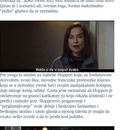
veterana (
u…kako vreme leti
) Neil Jordan-a ne nudi ništa novo
(pisao je i scenario) ali, svestan toga, Jordan maksimalno
“pušta” glumce da se razmahnu.
Pre svega tu mislim na Isabelle Huppert koja, sa Jordanovom
dozvolom, svom liku, navodne francuske profesorke klavira
koja se u slobodno vreme bavi svojim manijakalnim hobijem,
daje mnoge kemp odlike. Greta jeste monstrum ali Huppert je
otelatvoruje na granici karikature (u koju nikada izistinski i ne
pređe) i istinske jeze. Hupperovo poigravanje i
“preglumljivanje” ovde deluje i beskrajno šarmantno i
beskrajno strašno i samo glumica njenog talenta je mogla da
ovako nešto izvede a da to prođe kod publike.