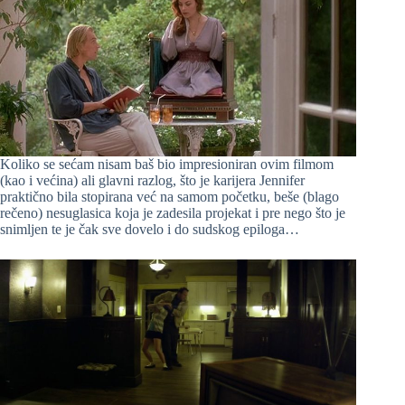
Koliko se sećam nisam baš bio impresioniran ovim filmom
(kao i većina) ali glavni razlog, što je karijera Jennifer
praktično bila stopirana već na samom početku, beše (blago
rečeno) nesuglasica koja je zadesila projekat i pre nego što je
snimljen te je čak sve dovelo i do sudskog epiloga…