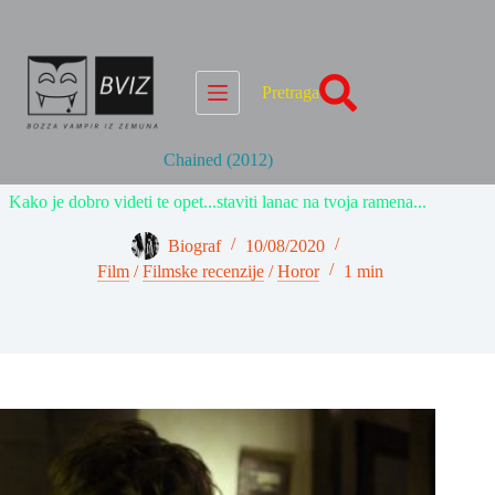
Skip
to
content
Pretraga
Chained (2012)
Kako je dobro videti te opet...staviti lanac na tvoja ramena...
Biograf
10/08/2020
Film
/
Filmske recenzije
/
Horor
1 min