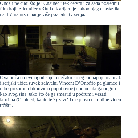
Onda i ne čudi što je “Chained” tek četvrti i za sada poslednji
film koji je Jennifer režirala. Karijeru je nakon njega nastavila
na TV na nizu manje više poznatih tv serija.
Ova priča o devetogodišnjem dečaku kojeg kidnapuje manijak
i serijski ubica (uvek zahvalni Vincent D’Onofrio pa glumeo i
u besprizornim filmovima poput ovog) i odluči da ga odgoji
kao svog sina, tako što će ga smestiti u podrum i vezati
lancima (Chained, kapirate ?) završila je pravo na online video
tržištu.