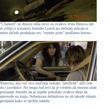
“Chained” ne donosi ništa novo za ovakvu vrstu filmova niti
se režija (i scenario) Jennifer Lynch po nečemu izdvaja iz
mora sličnih produkata tzv. “torture porn” podžanra horora.
Naravno, ako već ovo mučenje nekako “preživite” stići ćete
do i završnice. Ne mogu baš reći da je vredelo ali moram odati
priznanje Jennifer da je uopšte pokušala ovakvu ideju da
sprovede na kraju. Nebulozan definitivno ne ali takođe nimalo
genijalan kako se možda nadala.