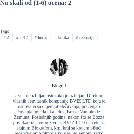
Na skali od (1-6) ocena: 2
Tags
#
2
#
2012
#
horor
#
kritika
#
recenzije
Biograf
Uvek neozbiljan osim ako je ozbiljan. Direktor,
vlasnik i suvlasnik kompanije BVIZ LTD koja je
osnovana sa ciljem obeležavanja, praćenja i
čuvanja ugleda lika i dela Bozze Vampira iz
Zemuna. Poslednjih godina, nakon što se Bozza
povukao iz javnog života, BVIZ LTD na čelu sa
sjajnim Biografom, krpi kraj sa krajem pišući
recenzije onih filmova koje je, uglavnom, retko