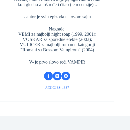
ko i gledao a još ređe i čitao (te recenzije)...
- autor je svih epizoda na ovom sajtu
Nagrade:
VEMI za najbolji night soap (1999, 2001);
VOSKAR za sporedne efekte (2003);
VULICER za najbolji roman u kategoriji
"Romani sa Bozzom Vampirom" (2004)
V- je prvo slovo reči VAMPIR
ARTICLES: 1337