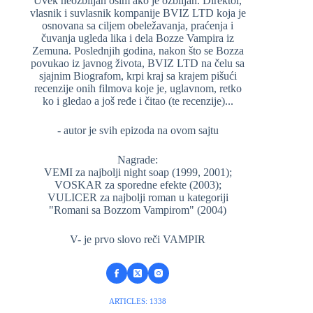
Uvek neozbiljan osim ako je ozbiljan. Direktor,
vlasnik i suvlasnik kompanije BVIZ LTD koja je
osnovana sa ciljem obeležavanja, praćenja i
čuvanja ugleda lika i dela Bozze Vampira iz
Zemuna. Poslednjih godina, nakon što se Bozza
povukao iz javnog života, BVIZ LTD na čelu sa
sjajnim Biografom, krpi kraj sa krajem pišući
recenzije onih filmova koje je, uglavnom, retko
ko i gledao a još ređe i čitao (te recenzije)...
- autor je svih epizoda na ovom sajtu
Nagrade:
VEMI za najbolji night soap (1999, 2001);
VOSKAR za sporedne efekte (2003);
VULICER za najbolji roman u kategoriji
"Romani sa Bozzom Vampirom" (2004)
V- je prvo slovo reči VAMPIR
ARTICLES: 1338