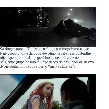
Sa druge strane, “The Monster” nije u mnogo čemu uspeo.
Nije uspeo u tome da bude dovoljno napet/strašan/uzbudljiv,
nije uspeo u tome da njegovi junaci ne sprovode neke
očigledno glupe postupke i nije uspeo da nas ubedi da su ovo
dvoje centralnih likova stvarno “majka i kćerka”.