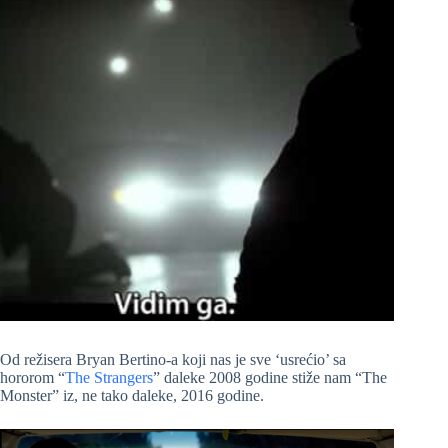
Od režisera Bryan Bertino-a koji nas je sve ‘usrećio’ sa
hororom “
The Strangers
” daleke 2008 godine stiže nam “The
Monster” iz, ne tako daleke, 2016 godine.