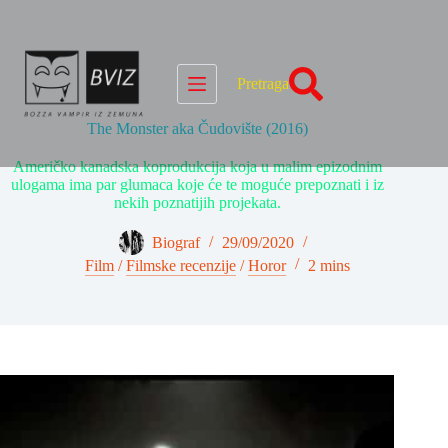
Skip
to
content
Pretraga
The Monster aka Čudovište (2016)
Američko kanadska koprodukcija koja u malim epizodnim
ulogama ima par glumaca koje će te moguće prepoznati i iz
nekih poznatijih projekata.
Biograf
29/09/2020
Film
/
Filmske recenzije
/
Horor
2 mins