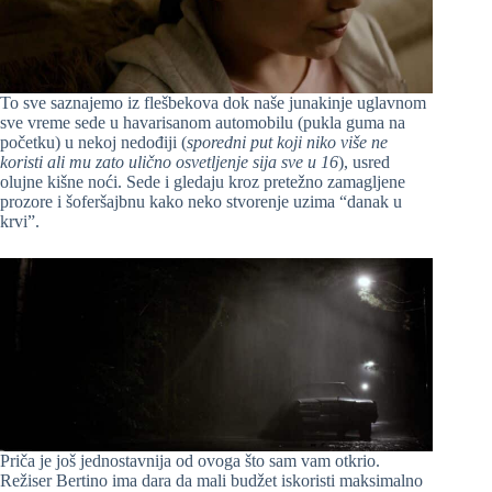
To sve saznajemo iz flešbekova dok naše junakinje uglavnom
sve vreme sede u havarisanom automobilu (pukla guma na
početku) u nekoj nedođiji (
sporedni put koji niko više ne
koristi ali mu zato ulično osvetljenje sija sve u 16
), usred
olujne kišne noći. Sede i gledaju kroz pretežno zamagljene
prozore i šoferšajbnu kako neko stvorenje uzima “danak u
krvi”.
Priča je još jednostavnija od ovoga što sam vam otkrio.
Režiser Bertino ima dara da mali budžet iskoristi maksimalno