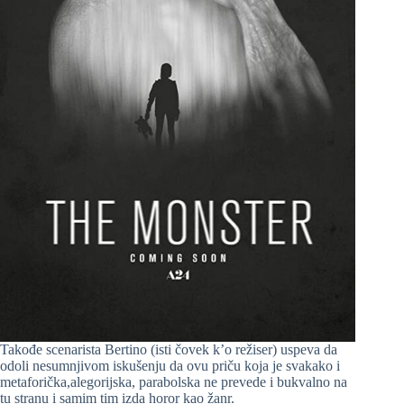
Takođe scenarista Bertino (isti čovek k’o režiser) uspeva da
odoli nesumnjivom iskušenju da ovu priču koja je svakako i
metaforička,alegorijska, parabolska ne prevede i bukvalno na
tu stranu i samim tim izda horor kao žanr.