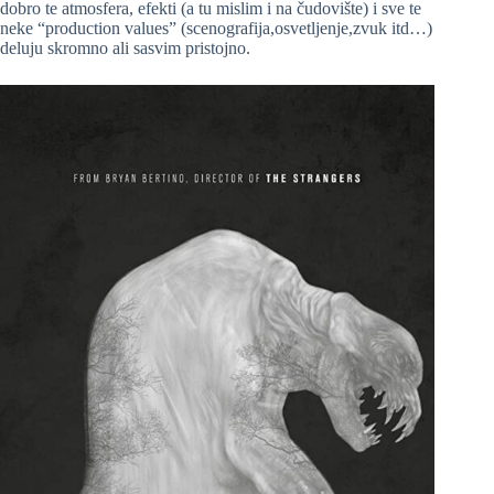
dobro te atmosfera, efekti (a tu mislim i na čudovište) i sve te
neke “production values” (scenografija,osvetljenje,zvuk itd…)
deluju skromno ali sasvim pristojno.