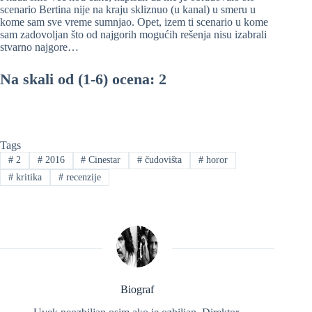
scenario Bertina nije na kraju skliznuo (u kanal) u smeru u
kome sam sve vreme sumnjao. Opet, izem ti scenario u kome
sam zadovoljan što od najgorih mogućih rešenja nisu izabrali
stvarno najgore…
Na skali od (1-6) ocena: 2
Tags
#
2
#
2016
#
Cinestar
#
čudovišta
#
horor
#
kritika
#
recenzije
Biograf