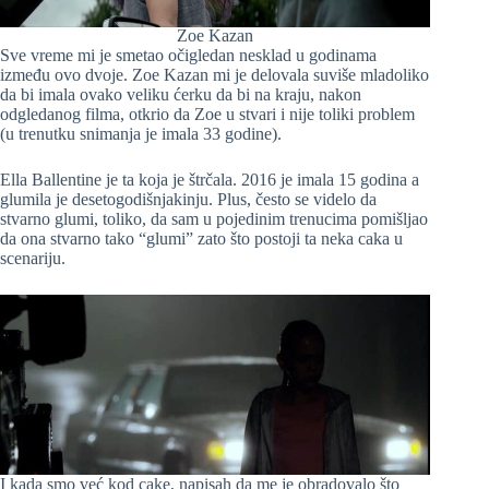
Zoe Kazan
Sve vreme mi je smetao očigledan nesklad u godinama
između ovo dvoje. Zoe Kazan mi je delovala suviše mladoliko
da bi imala ovako veliku ćerku da bi na kraju, nakon
odgledanog filma, otkrio da Zoe u stvari i nije toliki problem
(u trenutku snimanja je imala 33 godine).
Ella Ballentine je ta koja je štrčala. 2016 je imala 15 godina a
glumila je desetogodišnjakinju. Plus, često se videlo da
stvarno glumi, toliko, da sam u pojedinim trenucima pomišljao
da ona stvarno tako “glumi” zato što postoji ta neka caka u
scenariju.
I kada smo već kod cake, napisah da me je obradovalo što