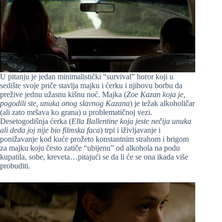
U pitanju je jedan minimalistički “survival” horor koji u
sedište svoje priče stavlja majku i ćerku i njihovu borbu da
prežive jednu užasnu kišnu noć. Majka (
Zoe Kazan koja je,
pogodili ste, unuka onog slavnog Kazana
) je težak alkoholičar
(ali zato mršava ko grana) u problematičnoj vezi.
Desetogodišnja ćerka (
Ella Ballentine koja jeste nečija unuka
ali deda joj nije bio filmska faca
) trpi i iživljavanje i
ponižavanje kod kuće prožeto konstantnim strahom i brigom
za majku koju često zatiče “ubijenu” od alkohola na podu
kupatila, sobe, kreveta…pitajući se da li će se ona ikada više
probuditi.