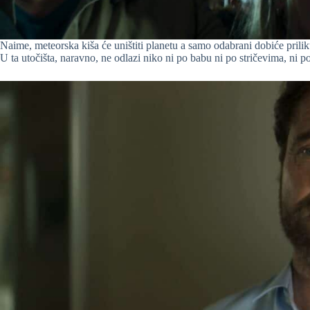
Naime, meteorska kiša će uništiti planetu a samo odabrani dobiće pril
U ta utočišta, naravno, ne odlazi niko ni po babu ni po stričevima, ni