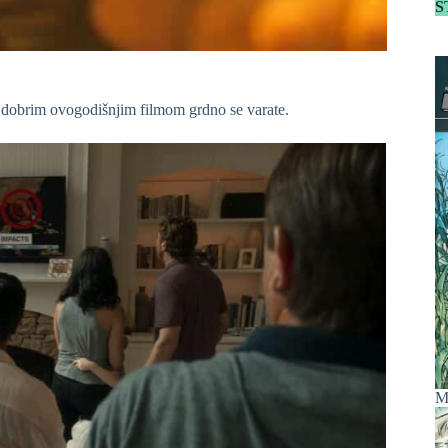
S
za dobrim ovogodišnjim filmom grdno se varate.
M