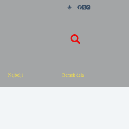
Najbolji
Remek dela