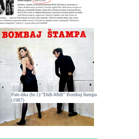
Pate-tika (br.1):”Điđi-Miđi” Bombaj štampa
(1987)