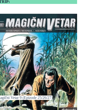
TRIP:
agični Vetar 9 (Epizode 25/26/27)