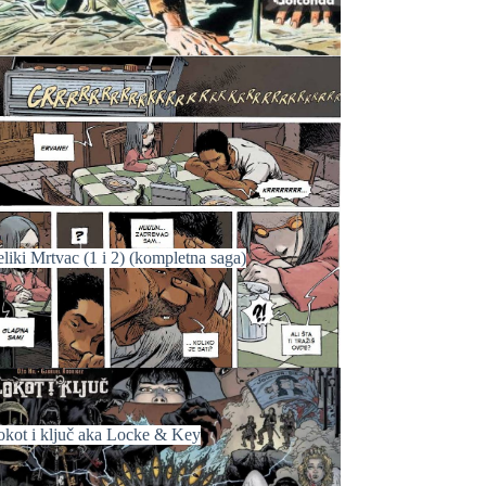
liki Mrtvac (1 i 2) (kompletna saga)
okot i ključ aka Locke & Key