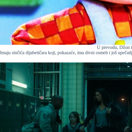
U prevodu, Džon t
Imaju sinčića dijabetičara koji, pokazaće, ima divni osmeh i još upečatlji