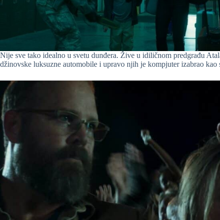
Nije sve tako idealno u svetu dunđera. Žive u idiličnom predgrađu Atal
džinovske luksuzne automobile i upravo njih je kompjuter izabrao kao s