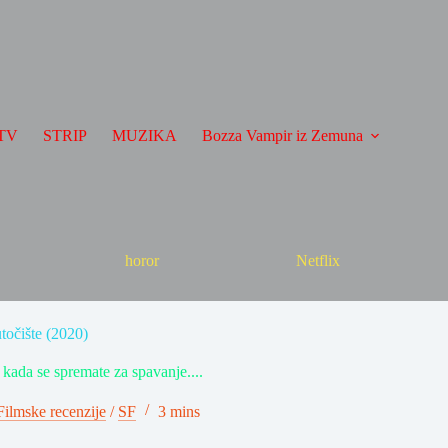
TV
STRIP
MUZIKA
Bozza Vampir iz Zemuna
horor
Netflix
točište (2020)
kada se spremate za spavanje....
Filmske recenzije
/
SF
3 mins