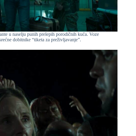
ante u naselju punih prelepih porodičnih kuća. Voze
rećne dobitnike “tiketa za preživljavanje”.