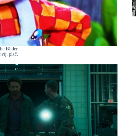
he Bilder
viji plač.