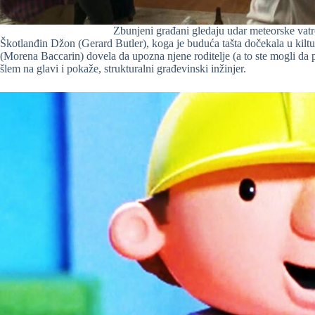
Zbunjeni građani gledaju udar meteorske vatre
Škotlanđin Džon (Gerard Butler), koga je buduća tašta dočekala u kiltu
(Morena Baccarin) dovela da upozna njene roditelje (a to ste mogli da p
šlem na glavi i pokaže, strukturalni građevinski inžinjer.