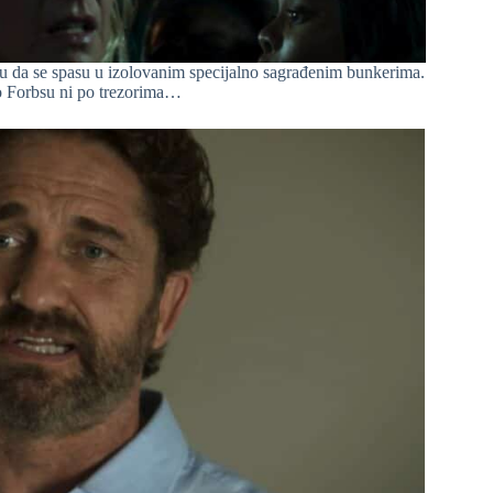
iku da se spasu u izolovanim specijalno sagrađenim bunkerima.
 po Forbsu ni po trezorima…