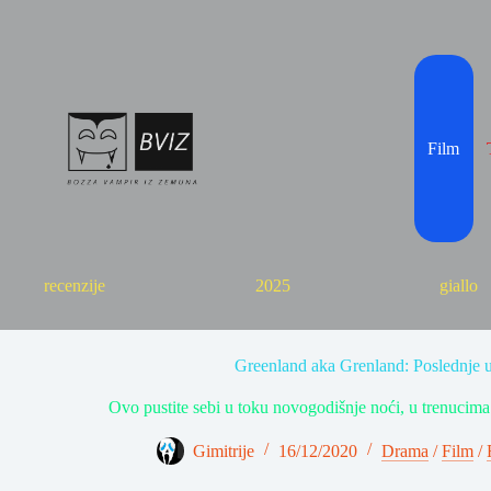
Skip
to
content
Film
recenzije
2025
giallo
Greenland aka Grenland: Poslednje u
Ovo pustite sebi u toku novogodišnje noći, u trenucima 
Gimitrije
16/12/2020
Drama
/
Film
/