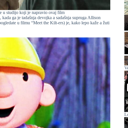
 u studijo koji je napravio ovaj film
, kada ga je tadašnja devojka a sadašnja supruga Allison
ogledate u filmu “Meet the Kilt-ers) je, kako lepo kaže a žuti
Ve
L