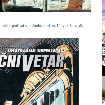
, možete pročitati u prethodnom
tekstu
. U ovom što sledi,
M
N