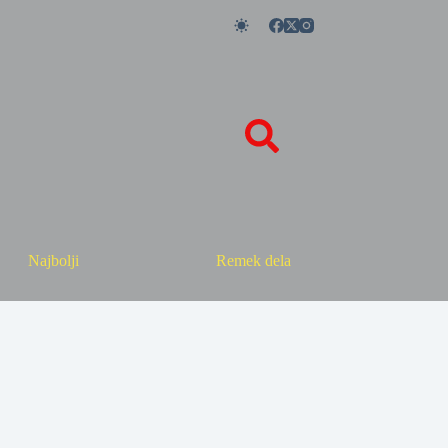
Najbolji
Remek dela