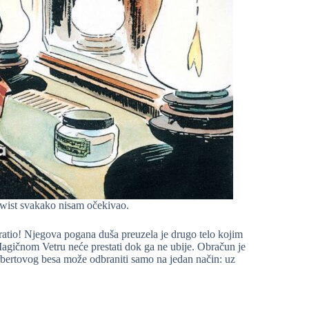
twist svakako nisam očekivao.
vratio! Njegova pogana duša preuzela je drugo telo kojim
agičnom Vetru neće prestati dok ga ne ubije. Obračun je
bertovog besa može odbraniti samo na jedan način: uz