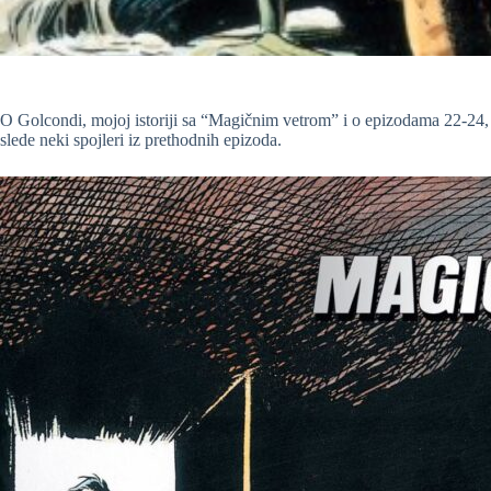
O Golcondi, mojoj istoriji sa “Magičnim vetrom” i o epizodama 22-24
slede neki spojleri iz prethodnih epizoda.