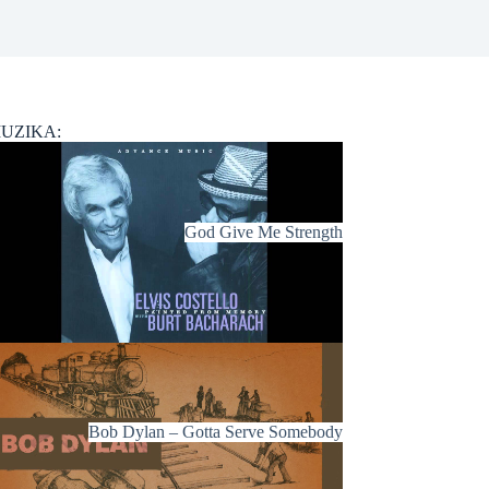
UZIKA:
God Give Me Strength
Bob Dylan – Gotta Serve Somebody