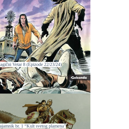
agični Vetar 8 (Epizode 22/23/24)
ajamnik br. 1 “Kult svetog plamena”