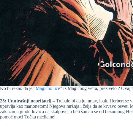
Ko bi rekao da je “
Magično lice
” iz Magičnog vetra, preživelo ? Ovaj 
25: Unutrašnji neprijatelj
– Trebalo bi da je mrtav, ipak, Herbert se 
upravlja kao marionetom! Njegova mržnja i želja da se krvavo osveti M
zakazan u gradu lovaca na skalpove, a beli šaman se od bezumnog Her
pomoć moći Točka medicine!