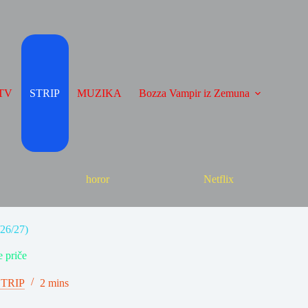
TV
STRIP
MUZIKA
Bozza Vampir iz Zemuna
horor
Netflix
/26/27)
 priče
STRIP
2 mins