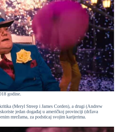
018 godine.
kritika (Meryl Streep i James Corden), a drugi (Andrew
skoriste jedan događaj u američkoj provinciji (država
venim mrežama, za podsticaj svojim karijerima.