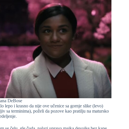
riana DeBose
 lepo i krasno da nije ove učenice sa gornje slike (levo)
jiv sa terminima), poželi da pozove kao pratilju na matursko
edeljenje.
jem se čelu, gle čuda, nalazi upravo majka devojke bez kape