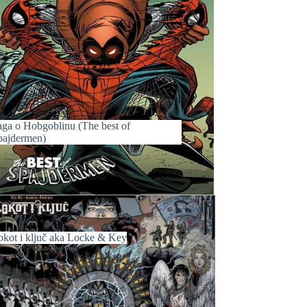
aga o Hobgoblinu (The best of
pajdermen)
okot i ključ aka Locke & Key