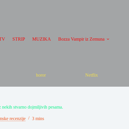
TV
STRIP
MUZIKA
Bozza Vampir iz Zemuna
horor
Netflix
z nekih stvarno dojmiljivih pesama.
mske recenzije
3 mins