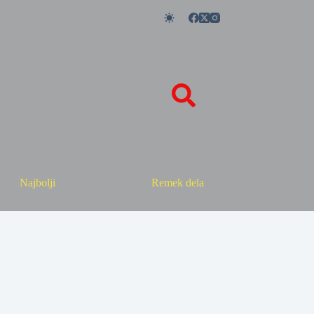
Najbolji
Remek dela