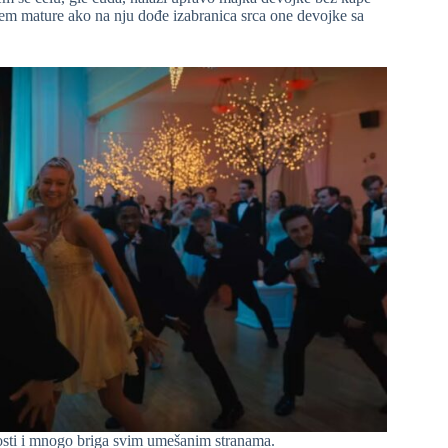
jem mature ako na nju dođe izabranica srca one devojke sa
dosti i mnogo briga svim umešanim stranama.