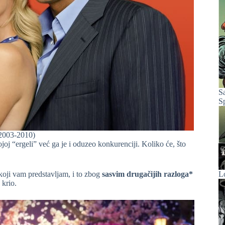
S
S
(2003-2010)
oj “ergeli” već ga je i oduzeo konkurenciji. Koliko će, što
koji vam predstavljam, i to zbog
sasvim drugačijih razloga*
L
 krio.