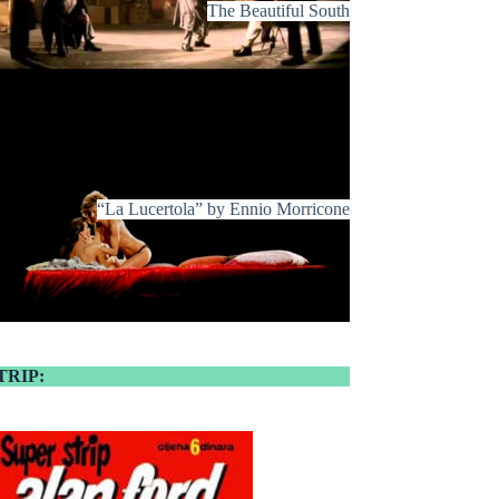
The Beautiful South
“La Lucertola” by Ennio Morricone
TRIP: