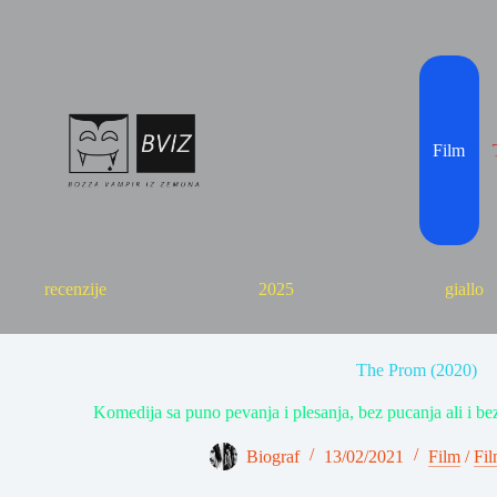
Skip
to
content
Film
recenzije
2025
giallo
The Prom (2020)
Komedija sa puno pevanja i plesanja, bez pucanja ali i be
Biograf
13/02/2021
Film
/
Fil