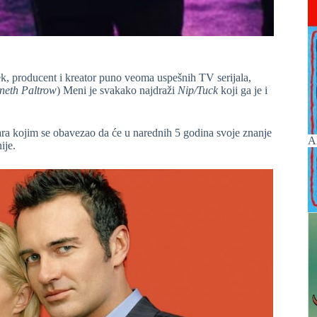
ek, producent i kreator puno veoma uspešnih TV serijala,
neth Paltrow
) Meni je svakako najdraži
Nip/Tuck
koji ga je i
ara kojim se obavezao da će u narednih 5 godina svoje znanje
A
ije.