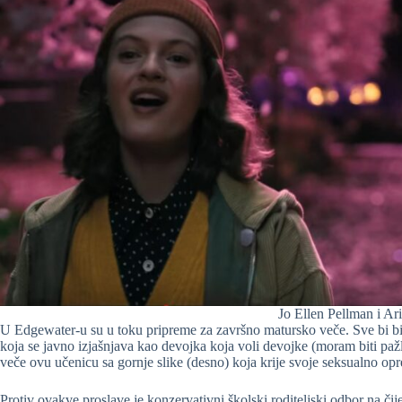
Jo Ellen Pellman i A
U Edgewater-u su u toku pripreme za završno matursko veče. Sve bi bilo
koja se javno izjašnjava kao devojka koja voli devojke (moram biti pažl
veče ovu učenicu sa gornje slike (desno) koja krije svoje seksualno opr
Protiv ovakve proslave je konzervativni školski roditeljski odbor na či