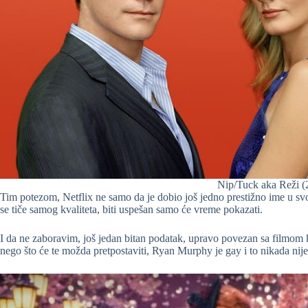
Nip/Tuck aka Reži 
Tim potezom, Netflix ne samo da je dobio još jedno prestižno ime u svoj
se tiče samog kvaliteta, biti uspešan samo će vreme pokazati.
I da ne zaboravim, još jedan bitan podatak, upravo povezan sa filmom 
nego što će te možda pretpostaviti, Ryan Murphy je gay i to nikada nije