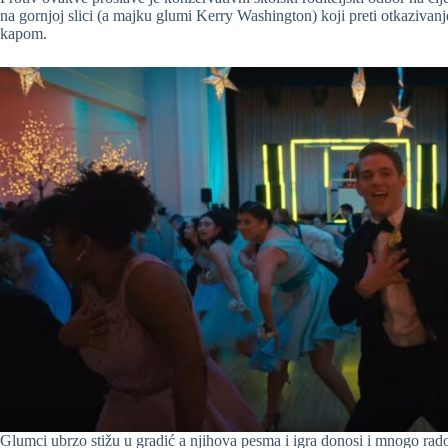
na gornjoj slici (a majku glumi Kerry Washington) koji preti otkazivan
kapom.
Glumci ubrzo stižu u gradić a njihova pesma i igra donosi i mnogo ra