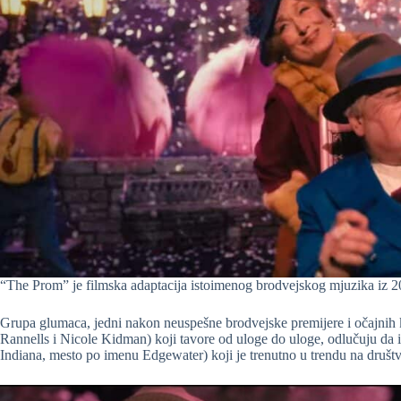
“The Prom” je filmska adaptacija istoimenog brodvejskog mjuzika iz 2
Grupa glumaca, jedni nakon neuspešne brodvejske premijere i očajnih 
Rannells i Nicole Kidman) koji tavore od uloge do uloge, odlučuju da i
Indiana, mesto po imenu Edgewater) koji je trenutno u trendu na društ