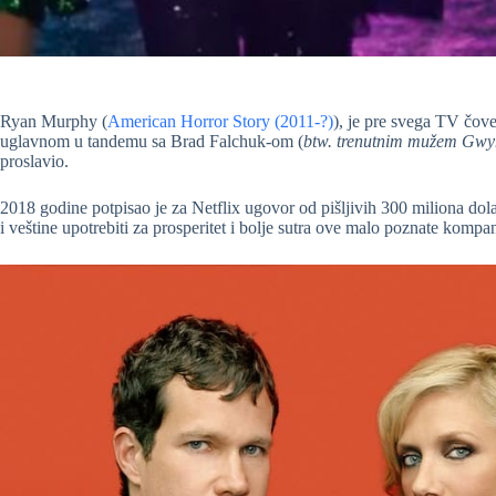
Ryan Murphy (
American Horror Story (2011-?)
), je pre svega TV čov
uglavnom u tandemu sa Brad Falchuk-om (
btw. trenutnim mužem Gwy
proslavio.
2018 godine potpisao je za Netflix ugovor od pišljivih 300 miliona dol
i veštine upotrebiti za prosperitet i bolje sutra ove malo poznate kompan