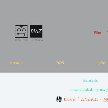
Skip
to
content
Film
recenzije
2025
giallo
Balašević
...nisam lutak da me naviju
Biograf
22/02/2021
M