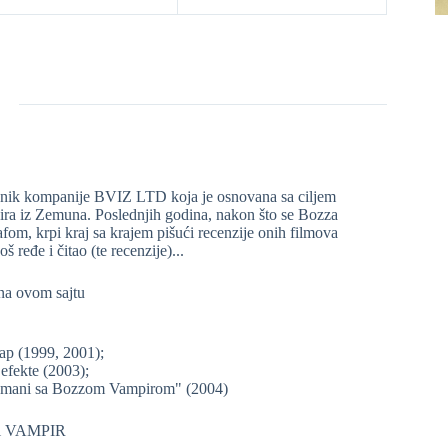
lasnik kompanije BVIZ LTD koja je osnovana sa ciljem
pira iz Zemuna. Poslednjih godina, nakon što se Bozza
om, krpi kraj sa krajem pišući recenzije onih filmova
š ređe i čitao (te recenzije)...
 na ovom sajtu
ap (1999, 2001);
fekte (2003);
Romani sa Bozzom Vampirom" (2004)
eči VAMPIR