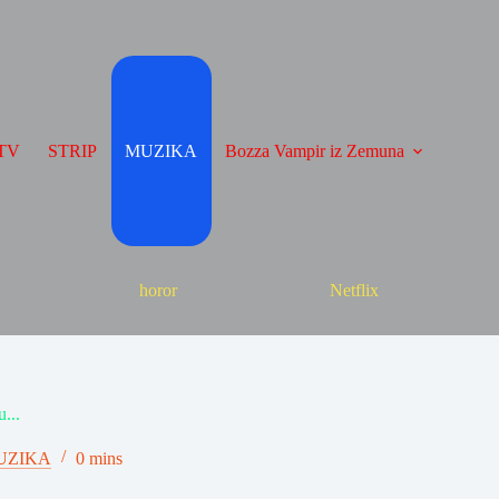
TV
STRIP
MUZIKA
Bozza Vampir iz Zemuna
horor
Netflix
...
UZIKA
0 mins