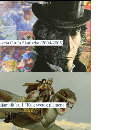
sveta Grofa Skarbeka (2004-2005)
ajamnik br. 1 “Kult svetog plamena”