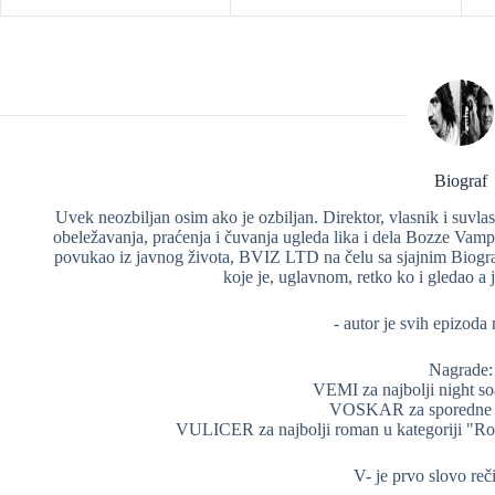
Biograf
Uvek neozbiljan osim ako je ozbiljan. Direktor, vlasnik i suv
obeležavanja, praćenja i čuvanja ugleda lika i dela Bozze Vam
povukao iz javnog života, BVIZ LTD na čelu sa sjajnim Biograf
koje je, uglavnom, retko ko i gledao a jo
- autor je svih epizoda
Nagrade:
VEMI za najbolji night so
VOSKAR za sporedne e
VULICER za najbolji roman u kategoriji "
V- je prvo slovo r