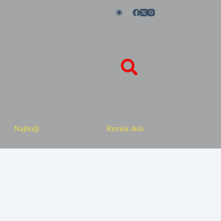
Najbolji
Remek dela