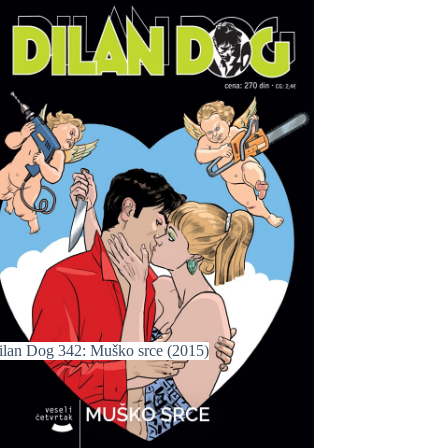
ilan Dog 342: Muško srce (2015)