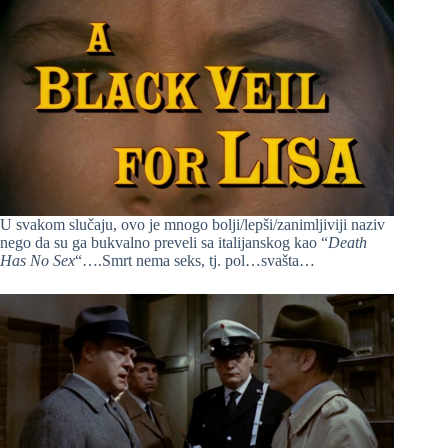
U svakom slučaju, ovo je mnogo bolji/lepši/zanimljiviji naziv
nego da su ga bukvalno preveli sa italijanskog kao “
Death
Has No Sex
“….Smrt nema seks, tj. pol…svašta…