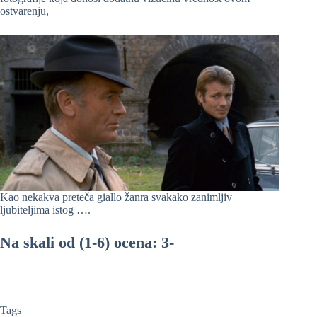
ostvarenju,
Kao nekakva preteča giallo žanra svakako zanimljiv
ljubiteljima istog ….
Na skali od (1-6) ocena: 3-
Tags