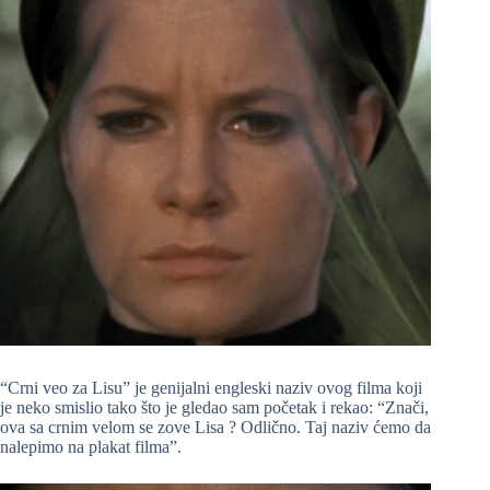
“Crni veo za Lisu” je genijalni engleski naziv ovog filma koji
je neko smislio tako što je gledao sam početak i rekao: “Znači,
ova sa crnim velom se zove Lisa ? Odlično. Taj naziv ćemo da
nalepimo na plakat filma”.