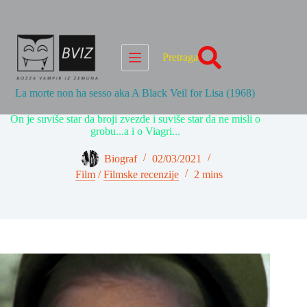
Skip
to
content
Pretraga
La morte non ha sesso aka A Black Veil for Lisa (1968)
On je suviše star da broji zvezde i suviše star da ne misli o
grobu...a i o Viagri...
Biograf
02/03/2021
Film
/
Filmske recenzije
2 mins