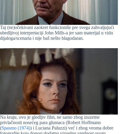
Taj (ne)očekivani zaokret funkcioniše pre svega zahvaljujući
ubedljivoj interpretaciji John Mills-a jer sam materijal u vidu
dijaloga/scenaria i nije baš nešto blagodaran.
Na kraju, ovo je gledljiv film, ne samo zbog izuzetne
privlačnosti nosećeg para glumaca (Robert Hoffmann
(
Spasmo (1974)
) i Luciana Paluzzi) već i zbog veoma dobre
fotografije koja donosi dodatnu vizuelnu vrednost ovom