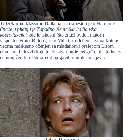
Triler/krimić Massimo Dallamano-a smešten je u Hamburg
(
inače,u pitanju je Zapadno Nemačka Italijanska
koprodukcija
) gde je iskusni (što znači ovde i matori)
inspektor Franz Bulon (John Mills) iz odeljenja za narkotike
veoma neiskusno oženjen sa mlađanom i prelepom Lisom
(Luciana Paluzzi) koju je, da stvar bude još grđa, bila jedna od
osumnjičenih u jednom od njegovih ranijih slučajeva.
Robert Hoffmann