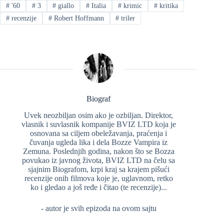
#
'60
#
3
#
giallo
#
Italia
#
krimic
#
kritika
#
recenzije
#
Robert Hoffmann
#
triler
Biograf
Uvek neozbiljan osim ako je ozbiljan. Direktor,
vlasnik i suvlasnik kompanije BVIZ LTD koja je
osnovana sa ciljem obeležavanja, praćenja i
čuvanja ugleda lika i dela Bozze Vampira iz
Zemuna. Poslednjih godina, nakon što se Bozza
povukao iz javnog života, BVIZ LTD na čelu sa
sjajnim Biografom, krpi kraj sa krajem pišući
recenzije onih filmova koje je, uglavnom, retko
ko i gledao a još ređe i čitao (te recenzije)...
- autor je svih epizoda na ovom sajtu