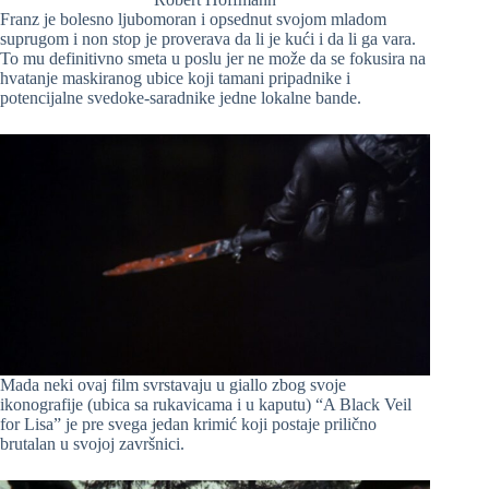
Franz je bolesno ljubomoran i opsednut svojom mladom
suprugom i non stop je proverava da li je kući i da li ga vara.
To mu definitivno smeta u poslu jer ne može da se fokusira na
hvatanje maskiranog ubice koji tamani pripadnike i
potencijalne svedoke-saradnike jedne lokalne bande.
Mada neki ovaj film svrstavaju u giallo zbog svoje
ikonografije (ubica sa rukavicama i u kaputu) “A Black Veil
for Lisa” je pre svega jedan krimić koji postaje prilično
brutalan u svojoj završnici.