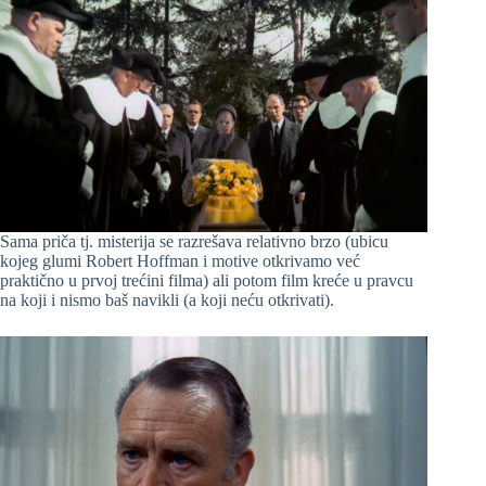
Sama priča tj. misterija se razrešava relativno brzo (ubicu
kojeg glumi Robert Hoffman i motive otkrivamo već
praktično u prvoj trećini filma) ali potom film kreće u pravcu
na koji i nismo baš navikli (a koji neću otkrivati).