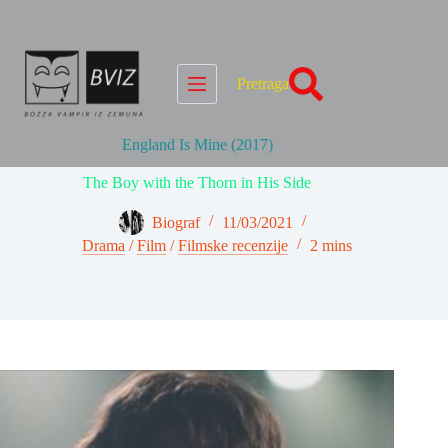
Skip
to
content
Pretraga
England Is Mine (2017)
The Boy with the Thorn in His Side
Biograf
11/03/2021
Drama
/
Film
/
Filmske recenzije
2 mins