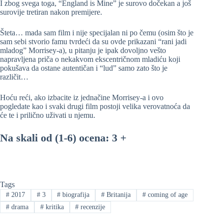
I zbog svega toga, “England is Mine” je surovo dočekan a još
surovije tretiran nakon premijere.
Šteta… mada sam film i nije specijalan ni po čemu (osim što je
sam sebi stvorio famu tvrdeći da su ovde prikazani “rani jadi
mladog” Morrisey-a), u pitanju je ipak dovoljno vešto
napravljena priča o nekakvom ekscentričnom mladiću koji
pokušava da ostane autentičan i “lud” samo zato što je
različit…
Hoću reći, ako izbacite iz jednačine Morrisey-a i ovo
pogledate kao i svaki drugi film postoji velika verovatnoća da
će te i prilično uživati u njemu.
Na skali od (1-6) ocena: 3 +
Tags
#
2017
#
3
#
biografija
#
Britanija
#
coming of age
#
drama
#
kritika
#
recenzije