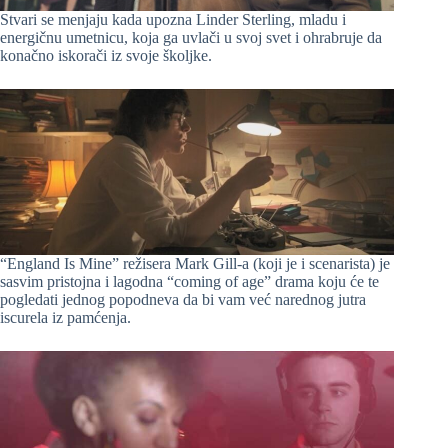
Stvari se menjaju kada upozna Linder Sterling, mladu i
energičnu umetnicu, koja ga uvlači u svoj svet i ohrabruje da
konačno iskorači iz svoje školjke.
“England Is Mine” režisera Mark Gill-a (koji je i scenarista) je
sasvim pristojna i lagodna “coming of age” drama koju će te
pogledati jednog popodneva da bi vam već narednog jutra
iscurela iz pamćenja.