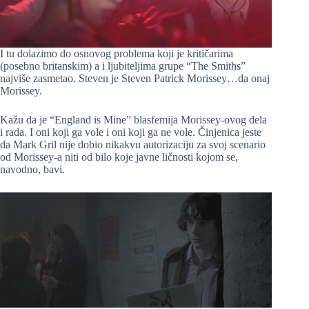
I tu dolazimo do osnovog problema koji je kritičarima
(posebno britanskim) a i ljubiteljima grupe “The Smiths”
najviše zasmetao. Steven je Steven Patrick Morissey…da onaj
Morissey.
Kažu da je “England is Mine” blasfemija Morissey-ovog dela
i rada. I oni koji ga vole i oni koji ga ne vole. Činjenica jeste
da Mark Gril nije dobio nikakvu autorizaciju za svoj scenario
od Morissey-a niti od bilo koje javne ličnosti kojom se,
navodno, bavi.