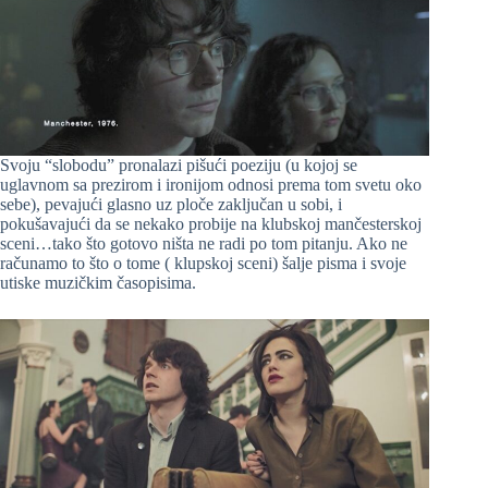
Svoju “slobodu” pronalazi pišući poeziju (u kojoj se
uglavnom sa prezirom i ironijom odnosi prema tom svetu oko
sebe), pevajući glasno uz ploče zaključan u sobi, i
pokušavajući da se nekako probije na klubskoj mančesterskoj
sceni…tako što gotovo ništa ne radi po tom pitanju. Ako ne
računamo to što o tome ( klupskoj sceni) šalje pisma i svoje
utiske muzičkim časopisima.