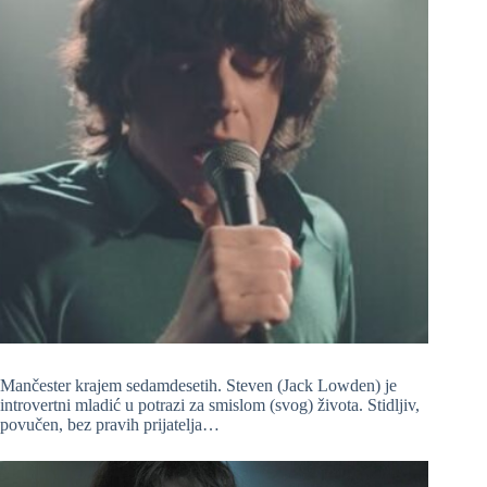
Mančester krajem sedamdesetih. Steven (Jack Lowden) je
introvertni mladić u potrazi za smislom (svog) života. Stidljiv,
povučen, bez pravih prijatelja…