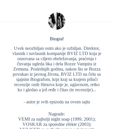
Biograf
Uvek neozbiljan osim ako je ozbiljan. Direktor,
vlasnik i suvlasnik kompanije BVIZ LTD koja je
osnovana sa ciljem obeležavanja, praćenja i
čuvanja ugleda lika i dela Bozze Vampira iz
Zemuna. Poslednjih godina, nakon što se Bozza
povukao iz javnog života, BVIZ LTD na čelu sa
sjajnim Biografom, krpi kraj sa krajem pišući
recenzije onih filmova koje je, uglavnom, retko
ko i gledao a još ređe i čitao (te recenzije)...
- autor je svih epizoda na ovom sajtu
Nagrade:
VEMI za najbolji night soap (1999, 2001);
VOSKAR za sporedne efekte (2003);