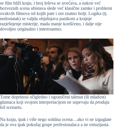
se film bliži kraju, i broj leševa se uvećava, a nakon već
bezveznih scena ubistava slede već klasične zamke i problemi
ovakvih filmova od kojih pate i oni znatno bolji. Logika (tj.
nedostatak) se valjda objašnjava panikom a krajnje
razješnjenje misterije, mada manje korišćeno, i dalje nije
dovoljno originalno i interesantno.
Tome doprinosi očigledno i ograničeni talenat (ili mladost)
glumaca koji svojom interpretacijom ne uspevaju da
prodaju
loš scenario.
Na kraju, ipak i više nego solidna ocena…ako vi ne izguglate
da je ova ipak pokušaj grupe profesionalaca a ne entuzijasta.