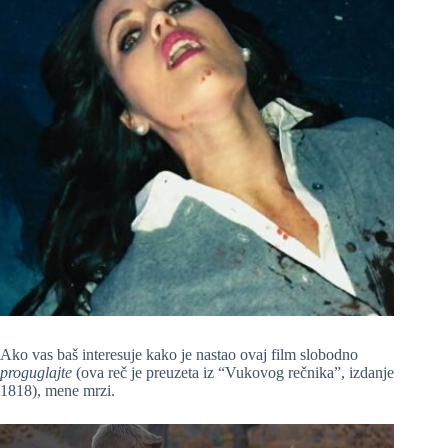
Ako vas baš interesuje kako je nastao ovaj film slobodno
proguglajte
(ova reč je preuzeta iz “Vukovog rečnika”, izdanje
1818), mene mrzi.