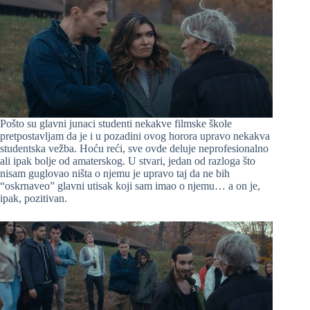
Pošto su glavni junaci studenti nekakve filmske škole
pretpostavljam da je i u pozadini ovog horora upravo nekakva
studentska vežba. Hoću reći, sve ovde deluje neprofesionalno
ali ipak bolje od amaterskog. U stvari, jedan od razloga što
nisam guglovao ništa o njemu je upravo taj da ne bih
“oskrnaveo” glavni utisak koji sam imao o njemu… a on je,
ipak, pozitivan.