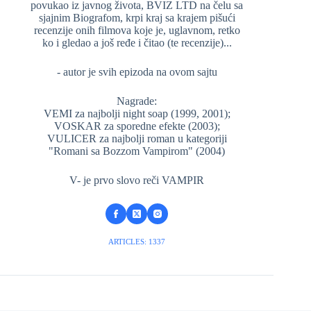
povukao iz javnog života, BVIZ LTD na čelu sa
sjajnim Biografom, krpi kraj sa krajem pišući
recenzije onih filmova koje je, uglavnom, retko
ko i gledao a još ređe i čitao (te recenzije)...
- autor je svih epizoda na ovom sajtu
Nagrade:
VEMI za najbolji night soap (1999, 2001);
VOSKAR za sporedne efekte (2003);
VULICER za najbolji roman u kategoriji
"Romani sa Bozzom Vampirom" (2004)
V- je prvo slovo reči VAMPIR
ARTICLES: 1337