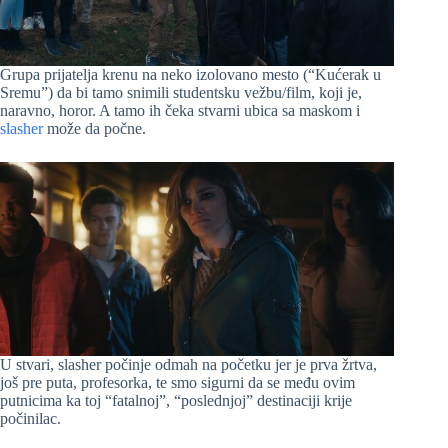
Grupa prijatelja krenu na neko izolovano mesto (“Kućerak u
Sremu”) da bi tamo snimili studentsku vežbu/film, koji je,
naravno, horor. A tamo ih čeka stvarni ubica sa maskom i
slasher
može da počne.
U stvari, slasher počinje odmah na početku jer je prva žrtva,
još pre puta, profesorka, te smo sigurni da se među ovim
putnicima ka toj “fatalnoj”, “poslednjoj” destinaciji krije
počinilac.