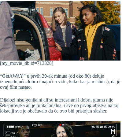
[my_movie_db id=713828]
“GetAWAY” u prvih 30-ak minuta (od oko 80) deluje
iznenađujuće dobro imajući u vidu, kako bar ja mislim :), da je
ovaj film nastao.
Dijalozi nisu genijalni ali su interesantni i dobri, gluma nije
šekspirovska ali je funkcionalna, i sve do prvog ubistva na toj
lokaciji sve je obećavalo da će ovo biti pristojan slasher.