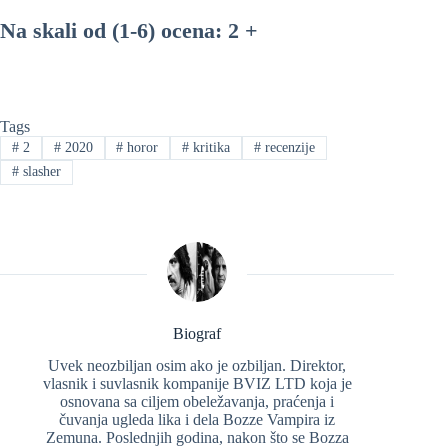
Na skali od (1-6) ocena: 2 +
Tags
#
2
#
2020
#
horor
#
kritika
#
recenzije
#
slasher
Biograf
Uvek neozbiljan osim ako je ozbiljan. Direktor,
vlasnik i suvlasnik kompanije BVIZ LTD koja je
osnovana sa ciljem obeležavanja, praćenja i
čuvanja ugleda lika i dela Bozze Vampira iz
Zemuna. Poslednjih godina, nakon što se Bozza