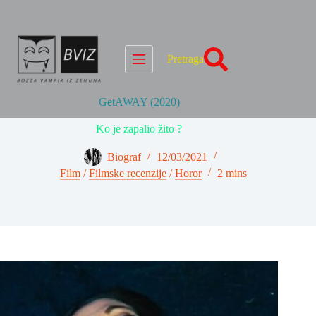
Skip
to
content
Pretraga
GetAWAY (2020)
Ko je zapalio žito ?
Biograf
12/03/2021
Film
/
Filmske recenzije
/
Horor
2 mins