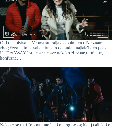
O da…ubistva….Veoma su traljavao snimljena. Ne znam
zbog čega… to bi valjda trebalo da bude i najlakši deo posla.
U “GetAWAY” su te scene sve nekako zbrzane,umrljane,
konfuzne…
Nekako se mi i “oporavimo” nakon tog prvog klanja ali, kako