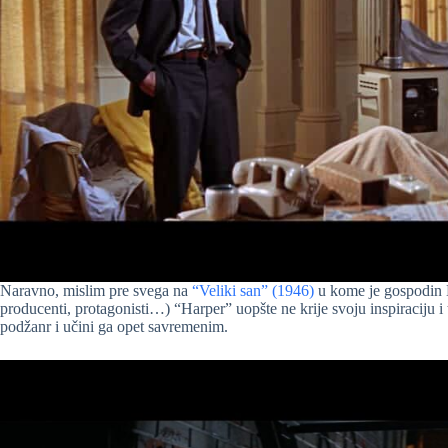
Naravno, mislim pre svega na
“Veliki san” (1946)
u kome je gospodin B
producenti, protagonisti…) “Harper” uopšte ne krije svoju inspiraciju i te
podžanr i učini ga opet savremenim.