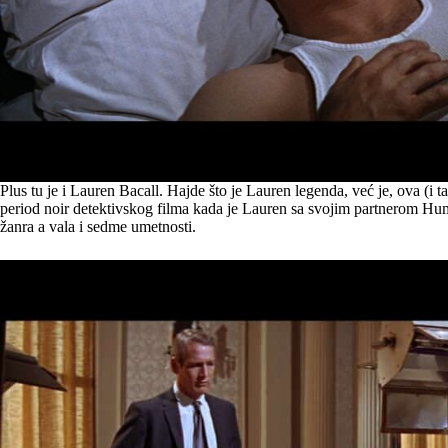
Plus tu je i Lauren Bacall. Hajde što je Lauren legenda, već je, ova (i 
period noir detektivskog filma kada je Lauren sa svojim partnerom H
žanra a vala i sedme umetnosti.