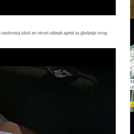
 naslovnoj ulozi ne otvori odmah apetit za gledanje ovog
Ma
u