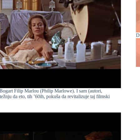
D
ogart Filip Marlou (Philip Marlowe). I sam (autori,
žnju da eto, tih ’60ih, pokuša da revitalizuje taj filmski