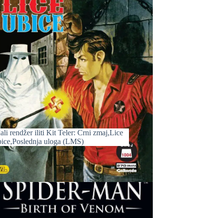
li rendžer iliti Kit Teler: Crni zmaj,Lice
bice,Poslednja uloga (LMS)