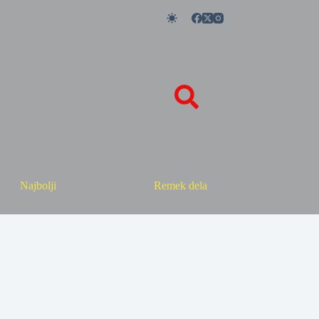
Najbolji
Remek dela