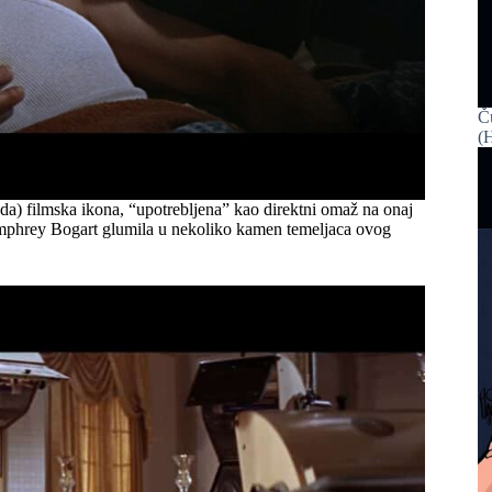
Č
(H
tada) filmska ikona, “upotrebljena” kao direktni omaž na onaj
umphrey Bogart glumila u nekoliko kamen temeljaca ovog