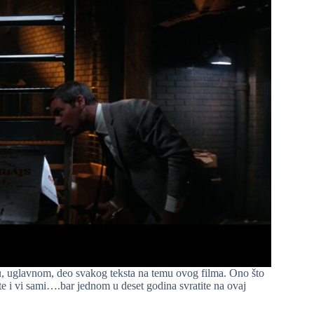
su, uglavnom, deo svakog teksta na temu ovog filma. Ono što
 i vi sami….bar jednom u deset godina svratite na ovaj