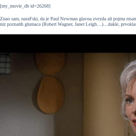
[my_movie_db id=26268]
Znao sam, naraFski, da je Paul Newman glavna zvezda ali pojma nisa
niz poznatih glumaca (Robert Wagner, Janet Leigh…)…dakle, prvokl