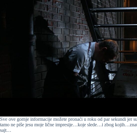
Sve ove gornje informacije možete pronaći u roku od par sekundi jer 
tamo ne piše jesu moje lične impresije…koje slede…i zbog kojih…znate
sajt…