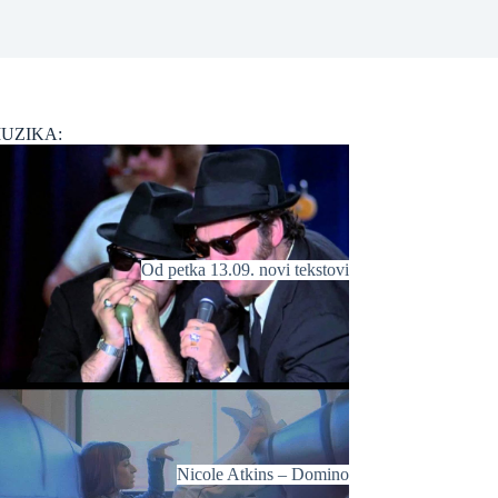
UZIKA:
Od petka 13.09. novi tekstovi
Nicole Atkins – Domino