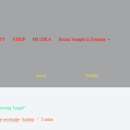
TV
STRIP
MUZIKA
Bozza Vampir iz Zemuna
horor
Netflix
oving Target"
e recenzije
/
krimic
3 mins