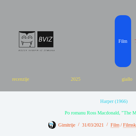
Skip
to
content
Film
recenzije
2025
giallo
Harper (1966)
Po romanu Ross Macdonald, "The M
Gimitrije
31/03/2021
Film
/
Filmsk