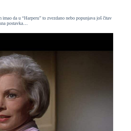
m imao da u “Harperu” to zvezdano nebo popunjava još čitav
asna postavka…