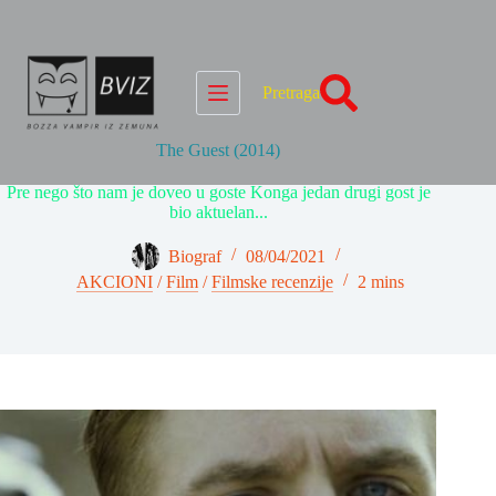
Skip
to
content
Pretraga
The Guest (2014)
Pre nego što nam je doveo u goste Konga jedan drugi gost je
bio aktuelan...
Biograf
08/04/2021
AKCIONI
/
Film
/
Filmske recenzije
2 mins