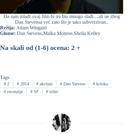
Da sam mlađi ovaj film bi mi bio mnogo slađi…ali ne zbog
Dan Stevensa već zato što je tako subverzivan..
Režija:
Adam Wingard
Glume:
Dan Stevens,Maika Monroe,Sheila Kelley
Na skali od (1-6) ocena: 2 +
Tags
#
2
#
2014
#
akcioni
#
Dan Stevens
#
kritika
#
recenzije
#
SF
#
triler