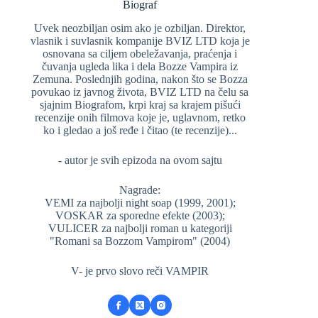
Biograf
Uvek neozbiljan osim ako je ozbiljan. Direktor,
vlasnik i suvlasnik kompanije BVIZ LTD koja je
osnovana sa ciljem obeležavanja, praćenja i
čuvanja ugleda lika i dela Bozze Vampira iz
Zemuna. Poslednjih godina, nakon što se Bozza
povukao iz javnog života, BVIZ LTD na čelu sa
sjajnim Biografom, krpi kraj sa krajem pišući
recenzije onih filmova koje je, uglavnom, retko
ko i gledao a još ređe i čitao (te recenzije)...
- autor je svih epizoda na ovom sajtu
Nagrade:
VEMI za najbolji night soap (1999, 2001);
VOSKAR za sporedne efekte (2003);
VULICER za najbolji roman u kategoriji
"Romani sa Bozzom Vampirom" (2004)
V- je prvo slovo reči VAMPIR