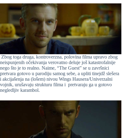
Zbog toga druga, kontroverzna, polovina filma upravo zbog
neispunjenih očekivanja verovatno deluje još katastrofalnije
nego što je to realno. Naime, “The Guest” se u završnici
pretvara gotovo u parodiju samog sebe, a upliti tinejdž slešera
i akcijašenja na (lošem) nivou Wings Hausera/Univerzalni
vojnik, urušavaju strukturu filma i pretvaraju ga u gotovo
negledljiv karambol.