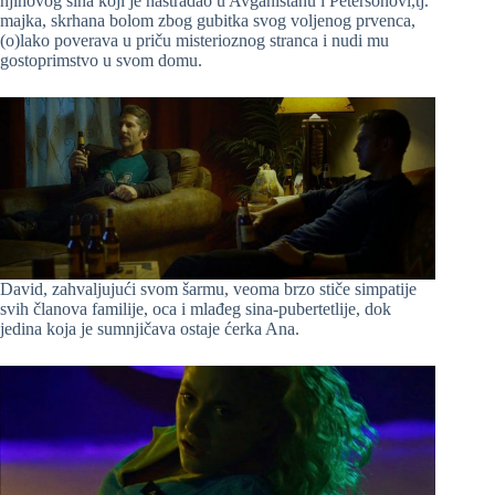
njihovog sina koji je nastradao u Avganistanu i Petersonovi,tj.
majka, skrhana bolom zbog gubitka svog voljenog prvenca,
(o)lako poverava u priču misterioznog stranca i nudi mu
gostoprimstvo u svom domu.
David, zahvaljujući svom šarmu, veoma brzo stiče simpatije
svih članova familije, oca i mlađeg sina-pubertetlije, dok
jedina koja je sumnjičava ostaje ćerka Ana.