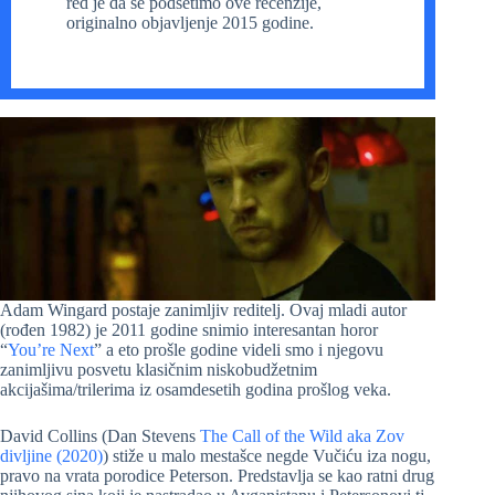
red je da se podsetimo ove recenzije,
originalno objavljenje 2015 godine.
Adam Wingard postaje zanimljiv reditelj. Ovaj mladi autor
(rođen 1982) je 2011 godine snimio interesantan horor
“
You’re Next
” a eto prošle godine videli smo i njegovu
zanimljivu posvetu klasičnim niskobudžetnim
akcijašima/trilerima iz osamdesetih godina prošlog veka.
David Collins (Dan Stevens
The Call of the Wild aka Zov
divljine (2020)
) stiže u malo mestašce negde Vučiću iza nogu,
pravo na vrata porodice Peterson. Predstavlja se kao ratni drug