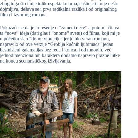
zbog toga što i nije toliko spektakularna, suštinski i nije nešto
dojmljiva, dešava se i prva radikalna razlika i od originalnog
filma i izvornog romana.
Pokazaće se da je to rešenje o “zameni dece” a potom i čitava
ta “nova” ideja (dati glas i “onome” svetu) od filma, koji mi je
u početku slao “dobre vibracije” jer je bio veran romanu,
napravilo od ove verzije “Groblja kućnih ljubimaca” jedan
besmisleni galamatijas bez reda i konca, i od mnogih, već
jednodimenzionalnih karaktera dodatno napravio prazne lutke
na koncu scenarističkog iživljavanja.