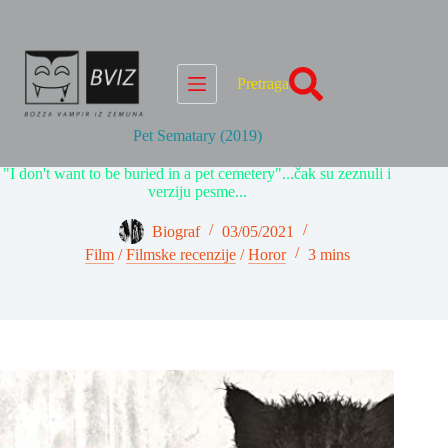
Skip
to
content
Pretraga
Pet Sematary (2019)
"I don't want to be buried in a pet cemetery"...čak su zeznuli i
verziju pesme...
Biograf
03/05/2021
Film
/
Filmske recenzije
/
Horor
3 mins