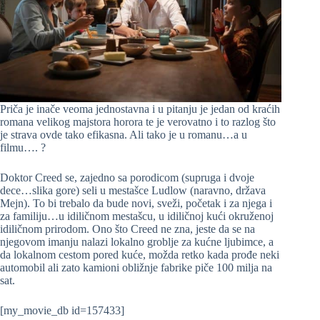
Priča je inače veoma jednostavna i u pitanju je jedan od kraćih
romana velikog majstora horora te je verovatno i to razlog što
je strava ovde tako efikasna. Ali tako je u romanu…a u
filmu…. ?
Doktor Creed se, zajedno sa porodicom (supruga i dvoje
dece…slika gore) seli u mestašce Ludlow (naravno, država
Mejn). To bi trebalo da bude novi, sveži, početak i za njega i
za familiju…u idiličnom mestašcu, u idiličnoj kući okruženoj
idiličnom prirodom. Ono što Creed ne zna, jeste da se na
njegovom imanju nalazi lokalno groblje za kućne ljubimce, a
da lokalnom cestom pored kuće, možda retko kada prođe neki
automobil ali zato kamioni obližnje fabrike piče 100 milja na
sat.
[my_movie_db id=157433]