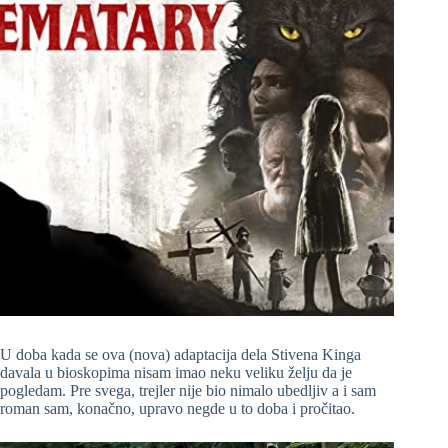
U doba kada se ova (nova) adaptacija dela Stivena Kinga
davala u bioskopima nisam imao neku veliku želju da je
pogledam. Pre svega, trejler nije bio nimalo ubedljiv a i sam
roman sam, konačno, upravo negde u to doba i pročitao.