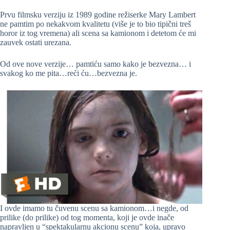
Prvu filmsku verziju iz 1989 godine režiserke Mary Lambert
ne pamtim po nekakvom kvalitetu (više je to bio tipični treš
horor iz tog vremena) ali scena sa kamionom i detetom će mi
zauvek ostati urezana.
Od ove nove verzije… pamtiću samo kako je bezvezna… i
svakog ko me pita…reći ću…bezvezna je.
I ovde imamo tu čuvenu scenu sa kamionom…i negde, od
prilike (do prilike) od tog momenta, koji je ovde inače
napravljen u “spektakularnu akcionu scenu” koja, upravo