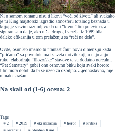
Ni u samom romanu nisu ti likovi “veći od života” ali svakako
je tu King majstorski izgradio atmosferu totalnog beznađa u
kojoj je sasvim razumljivo da oni “krenu” tim putevima, a
siguran sam da je, ako ništa drugo, i verzija iz 1989 bila
daleko efikasnija u tom prelaženju sa “reči na dela”.
Ovde, osim što imamo tu “fantastičnu” novu dimenziju kada
“pričamo” sa povratnicima iz sveta mrtvih koji, u najmanju
ruku, elaboriraju “filozofske” stavove te su dodatno nerealni,
“Pet Sematary” gubi i onu osnovnu bitku koju svaki hororo
film mora dobiti da bi se uzeo za ozbiljno….jednostavno, nije
nimalo strašan.
Na skali od (1-6) ocena: 2
Tags
#
2
#
2019
#
ekranizacija
#
horor
#
kritika
#
recenzije
#
Stephen King