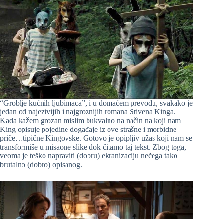
“Groblje kućnih ljubimaca”, i u domaćem prevodu, svakako je
jedan od najezivijih i najgroznijih romana Stivena Kinga.
Kada kažem grozan mislim bukvalno na način na koji nam
King opisuje pojedine događaje iz ove strašne i morbidne
priče…tipične Kingovske. Gotovo je opipljiv užas koji nam se
transformiše u misaone slike dok čitamo taj tekst. Zbog toga,
veoma je teško napraviti (dobru) ekranizaciju nečega tako
brutalno (dobro) opisanog.