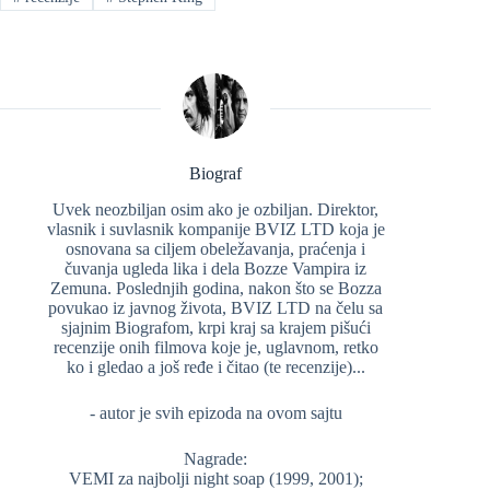
Biograf
Uvek neozbiljan osim ako je ozbiljan. Direktor,
vlasnik i suvlasnik kompanije BVIZ LTD koja je
osnovana sa ciljem obeležavanja, praćenja i
čuvanja ugleda lika i dela Bozze Vampira iz
Zemuna. Poslednjih godina, nakon što se Bozza
povukao iz javnog života, BVIZ LTD na čelu sa
sjajnim Biografom, krpi kraj sa krajem pišući
recenzije onih filmova koje je, uglavnom, retko
ko i gledao a još ređe i čitao (te recenzije)...
- autor je svih epizoda na ovom sajtu
Nagrade:
VEMI za najbolji night soap (1999, 2001);