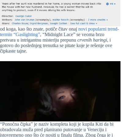
od koga, kao što znate, potiče čitav onaj
novi popularni trend-
termin “Gaslighting”
, “Midnight Lace” se veoma brzo
pretvara u intrigantnu misteriju prepunu
crvenih haringi
, i
gotovo do poslednjeg trenutka se pitate koje je rešenje ove
čipkaste tajne.
“Ponoćna čipka” je naziv kompleta koji je kupila Kiti da bi
obradovala muža pred planirano putovanje u Veneciju i
istovremeno ono što će nositi u finalu filma. Zbog čega je i