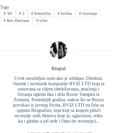
Tags
#
'60
#
3
#
histerična
#
kritika
#
recenzije
#
Rex Harrison
#
triler
Biograf
Uvek neozbiljan osim ako je ozbiljan. Direktor,
vlasnik i suvlasnik kompanije BVIZ LTD koja je
osnovana sa ciljem obeležavanja, praćenja i
čuvanja ugleda lika i dela Bozze Vampira iz
Zemuna. Poslednjih godina, nakon što se Bozza
povukao iz javnog života, BVIZ LTD na čelu sa
sjajnim Biografom, krpi kraj sa krajem pišući
recenzije onih filmova koje je, uglavnom, retko
ko i gledao a još ređe i čitao (te recenzije)...