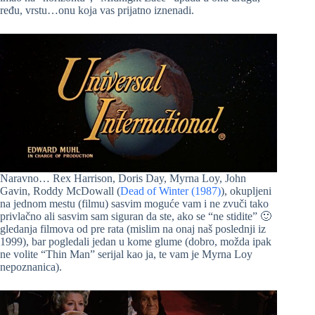
ređu, vrstu…onu koja vas prijatno iznenadi.
Naravno… Rex Harrison, Doris Day, Myrna Loy, John
Gavin, Roddy McDowall (
Dead of Winter (1987)
), okupljeni
na jednom mestu (filmu) sasvim moguće vam i ne zvuči tako
privlačno ali sasvim sam siguran da ste, ako se “ne stidite” 🙂
gledanja filmova od pre rata (mislim na onaj naš poslednji iz
1999), bar pogledali jedan u kome glume (dobro, možda ipak
ne volite “Thin Man” serijal kao ja, te vam je Myrna Loy
nepoznanica).