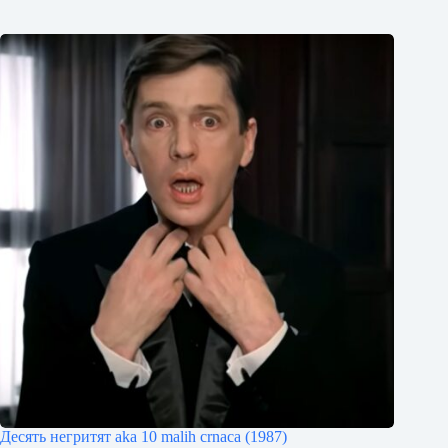
Десять негритят aka 10 malih crnaca (1987)