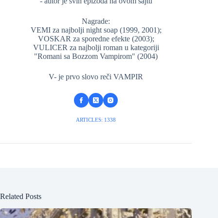
- autor je svih epizoda na ovom sajtu
Nagrade:
VEMI za najbolji night soap (1999, 2001);
VOSKAR za sporedne efekte (2003);
VULICER za najbolji roman u kategoriji
"Romani sa Bozzom Vampirom" (2004)
V- je prvo slovo reči VAMPIR
ARTICLES: 1338
Related Posts