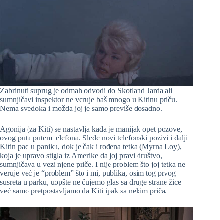
Zabrinuti suprug je odmah odvodi do Skotland Jarda ali
sumnjičavi inspektor ne veruje baš mnogo u Kitinu priču.
Nema svedoka i možda joj je samo previše dosadno.
Agonija (za Kiti) se nastavlja kada je manijak opet pozove,
ovog puta putem telefona. Slede novi telefonski pozivi i dalji
Kitin pad u paniku, dok je čak i rođena tetka (Myrna Loy),
koja je upravo stigla iz Amerike da joj pravi društvo,
sumnjičava u vezi njene priče. I nije problem što joj tetka ne
veruje već je “problem” što i mi, publika, osim tog prvog
susreta u parku, uopšte ne čujemo glas sa druge strane žice
već samo pretpostavljamo da Kiti ipak sa nekim priča.