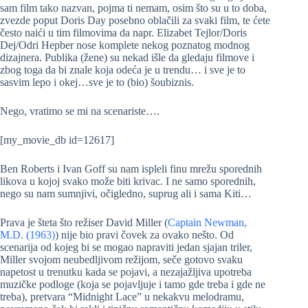
sam film tako nazvan, pojma ti nemam, osim što su u to doba,
zvezde poput Doris Day posebno oblačili za svaki film, te ćete
često naići u tim filmovima da napr. Elizabet Tejlor/Doris
Dej/Odri Hepber nose komplete nekog poznatog modnog
dizajnera. Publika (žene) su nekad išle da gledaju filmove i
zbog toga da bi znale koja odeća je u trendu… i sve je to
sasvim lepo i okej…sve je to (bio) šoubiznis.
Nego, vratimo se mi na scenariste….
[my_movie_db id=12617]
Ben Roberts i Ivan Goff su nam ispleli finu mrežu sporednih
likova u kojoj svako može biti krivac. I ne samo sporednih,
nego su nam sumnjivi, očigledno, suprug ali i sama Kiti…
Prava je šteta što režiser David Miller (
Captain Newman,
M.D. (1963)
) nije bio pravi čovek za ovako nešto. Od
scenarija od kojeg bi se mogao napraviti jedan sjajan triler,
Miller svojom neubedljivom režijom, seče gotovo svaku
napetost u trenutku kada se pojavi, a nezajažljiva upotreba
muzičke podloge (koja se pojavljuje i tamo gde treba i gde ne
treba), pretvara “Midnight Lace” u nekakvu melodramu,