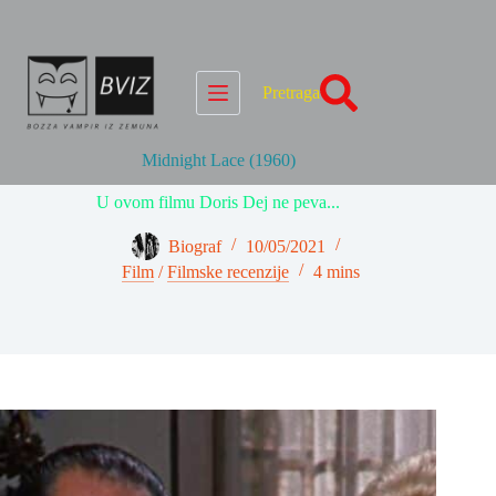
Skip
to
content
Pretraga
Midnight Lace (1960)
U ovom filmu Doris Dej ne peva...
Biograf
10/05/2021
Film
/
Filmske recenzije
4 mins