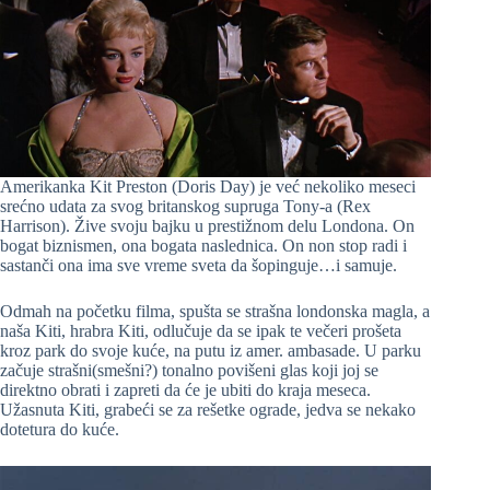
Amerikanka Kit Preston (Doris Day) je već nekoliko meseci
srećno udata za svog britanskog supruga Tony-a (Rex
Harrison). Žive svoju bajku u prestižnom delu Londona. On
bogat biznismen, ona bogata naslednica. On non stop radi i
sastanči ona ima sve vreme sveta da šopinguje…i samuje.
Odmah na početku filma, spušta se strašna londonska magla, a
naša Kiti, hrabra Kiti, odlučuje da se ipak te večeri prošeta
kroz park do svoje kuće, na putu iz аmer. ambasade. U parku
začuje strašni(smešni?) tonalno povišeni glas koji joj se
direktno obrati i zapreti da će je ubiti do kraja meseca.
Užasnuta Kiti, grabeći se za rešetke ograde, jedva se nekako
dotеtura do kuće.