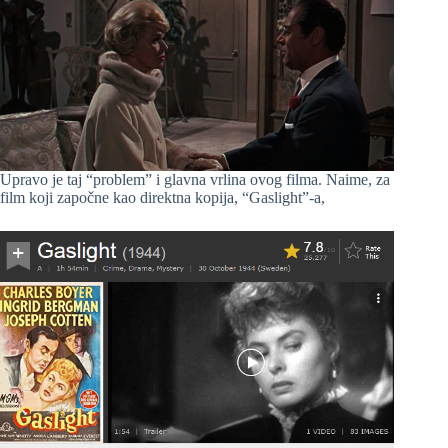
Upravo je taj “problem” i glavna vrlina ovog filma. Naime, za
film koji započne kao direktna kopija, “Gaslight”-a,