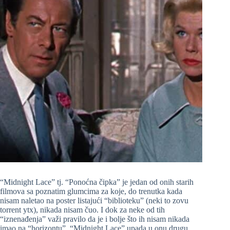
“Midnight Lace” tj. “Ponoćna čipka” je jedan od onih starih
filmova sa poznatim glumcima za koje, do trenutka kada
nisam naletao na poster listajući “biblioteku” (neki to zovu
torrent ytx), nikada nisam čuo. I dok za neke od tih
“iznenađenja” važi pravilo da je i bolje što ih nisam nikada
imao na “horizontu”, “Midnight Lace” upada u onu drugu,