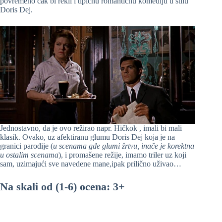
povremeno čak bi rekli i tipičnu romantičnu komediju u stilu
Doris Dej.
Jednostavno, da je ovo režirao napr. Hičkok , imali bi mali
klasik. Ovako, uz afektiranu glumu Doris Dej koja je na
granici parodije (
u scenama gde glumi žrtvu, inače je korektna
u ostalim scenama
), i promašene režije, imamo triler uz koji
sam, uzimajući sve navedene mane,ipak prilično uživao…
Na skali od (1-6) ocena: 3+