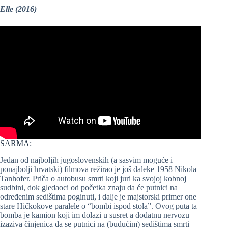
Elle (2016)
SARMA
:
Jedan od najboljih jugoslovenskih (a sasvim moguće i
ponajbolji hrvatski) filmova režirao je još daleke 1958 Nikola
Tanhofer. Priča o autobusu smrti koji juri ka svojoj kobnoj
sudbini, dok gledaoci od početka znaju da će putnici na
određenim sedištima poginuti, i dalje je majstorski primer one
stare Hičkokove paralele o “bombi ispod stola”. Ovog puta ta
bomba je kamion koji im dolazi u susret a dodatnu nervozu
izaziva činjenica da se putnici na (budućim) sedištima smrti