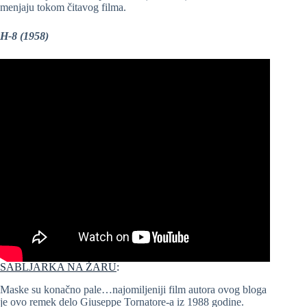
menjaju tokom čitavog filma.
H-8 (1958)
SABLJARKA NA ŽARU
:
Maske su konačno pale…najomiljeniji film autora ovog bloga
je ovo remek delo Giuseppe Tornatore-a iz 1988 godine.