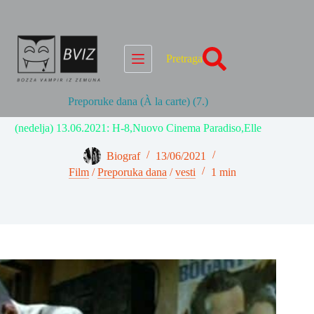
Skip
to
content
Pretraga
Preporuke dana (À la carte) (7.)
(nedelja) 13.06.2021: H-8,Nuovo Cinema Paradiso,Elle
Biograf
13/06/2021
Film
/
Preporuka dana
/
vesti
1 min