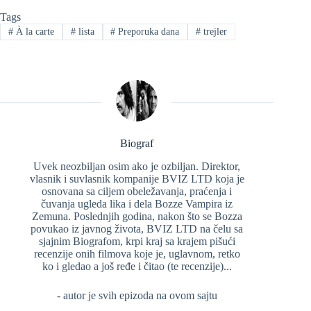
Tags
#
À la carte
#
lista
#
Preporuka dana
#
trejler
Biograf
Uvek neozbiljan osim ako je ozbiljan. Direktor,
vlasnik i suvlasnik kompanije BVIZ LTD koja je
osnovana sa ciljem obeležavanja, praćenja i
čuvanja ugleda lika i dela Bozze Vampira iz
Zemuna. Poslednjih godina, nakon što se Bozza
povukao iz javnog života, BVIZ LTD na čelu sa
sjajnim Biografom, krpi kraj sa krajem pišući
recenzije onih filmova koje je, uglavnom, retko
ko i gledao a još ređe i čitao (te recenzije)...
- autor je svih epizoda na ovom sajtu