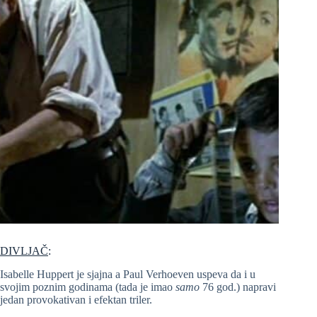
DIVLJAČ
:
Isabelle Huppert je sjajna a Paul Verhoeven uspeva da i u
svojim poznim godinama (tada je imao
samo
76 god.) napravi
jedan provokativan i efektan triler.