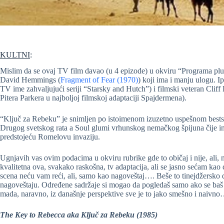
KULTNI
:
Mislim da se ovaj TV film davao (u 4 epizode) u okviru “Programa plus
David Hemmings (
Fragment of Fear (1970)
) koji ima i manju ulogu. I
TV ime zahvaljujući seriji “Starsky and Hutch”) i filmski veteran Clif
Pitera Parkera u najboljoj filmskoj adaptaciji Spajdermena).
“Ključ za Rebeku” je snimljen po istoimenom izuzetno uspešnom bests
Drugog svetskog rata a Soul glumi vrhunskog nemačkog špijuna čije in
predstojeću Romelovu invaziju.
Ugnjavih vas ovim podacima u okviru rubrike gde to običaj i nije, ali, n
kvalitetna ova, svakako raskošna, tv adaptacija, ali se jasno sećam kao d
scena neću vam reći, ali, samo kao nagoveštaj…. Beše to tinejdžersko d
nagoveštaju. Određene sadržaje si mogao da pogledaš samo ako se baš ja
mada, naravno, iz današnje perspektive sve je to jako smešno i naivno
The Key to Rebecca aka Ključ za Rebeku
(1985)