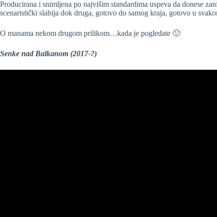
Producirana i snimljena po najvišim standardima uspeva da donese zanim
scenaristički slabija dok druga, gotovo do samog kraja, gotovo u svak
O manama nekom drugom prilikom…kada je pogledate 🙂
Senke nad Balkanom
(2017-?)