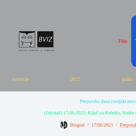
Skip
to
content
Film
recenzije
2025
giallo
Preporuke dana (serijski meni
(četvrtak) 17.06.2021: Ključ za Rebeku, Senke
Biograf
17/06/2021
Preporu