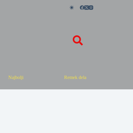
Najbolji
Remek dela