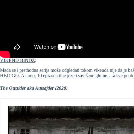
VIKEND BINDŽ
:
Mada se i prethodna serija može odgledati tokom vikenda nije da je baš
HBO.GO. A tamo, 10 epizoda tihe jeze i savršene glume….a sve po de
The Outsider aka Autsajder (2020)