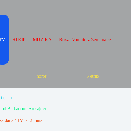
TV
STRIP
MUZIKA
Bozza Vampir iz Zemuna
horor
Netflix
) (11.)
 nad Balkanom, Autsajder
ka dana
/
TV
2 mins