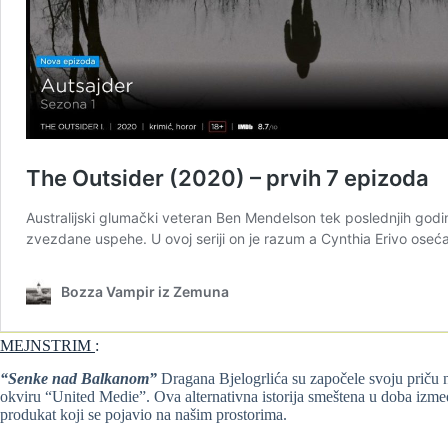
MEJNSTRIM
:
“Senke nad Balkanom”
Dragana Bjelogrlića su započele svoju priču
okviru “United Medie”. Ova alternativna istorija smeštena u doba izmeđ
produkat koji se pojavio na našim prostorima.