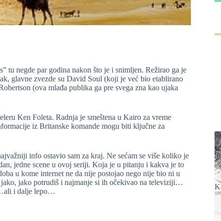
” tu negde par godina nakon što je i snimljen. Režirao ga je
pak, glavne zvezde su David Soul (koji je već bio etablirano
f Robertson (ova mlađa publika ga pre svega zna kao ujaka
eleru Ken Foleta. Radnja je smeštena u Kairo za vreme
formacije iz Britanske komande mogu biti ključne za
ajvažniji info ostavio sam za kraj. Ne sećam se više koliko je
an, jedne scene u ovoj seriji. Koja je u pitanju i kakva je to
oba u kome internet ne da nije postojao nego nije bio ni u
ko, jako potrudiš i najmanje si ih očekivao na televiziji…
K
…ali i dalje lepo…