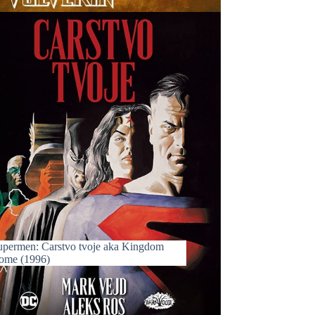
upermen: Carstvo tvoje aka Kingdom
ome (1996)