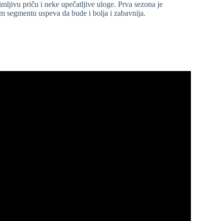
ljivu priču i neke upečatljive uloge. Prva sezona je
om segmentu uspeva da bude i bolja i zabavnija.