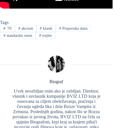
Tags
#
'70
#
akcioni
#
klasik
#
Preporuka dana
#
standardni meni
#
trejler
Biograf
Uvek neozbiljan osim ako je ozbiljan. Direktor,
vlasnik i suvlasnik kompanije BVIZ LTD koja je
osnovana sa ciljem obeležavanja, praćenja i
čuvanja ugleda lika i dela Bozze Vampira iz
Zemuna. Poslednjih godina, nakon što se Bozza
povukao iz javnog života, BVIZ LTD na čelu sa
sjajnim Biografom, krpi kraj sa krajem pišući
recenzije onih filmova koje je, uglavnom, retko