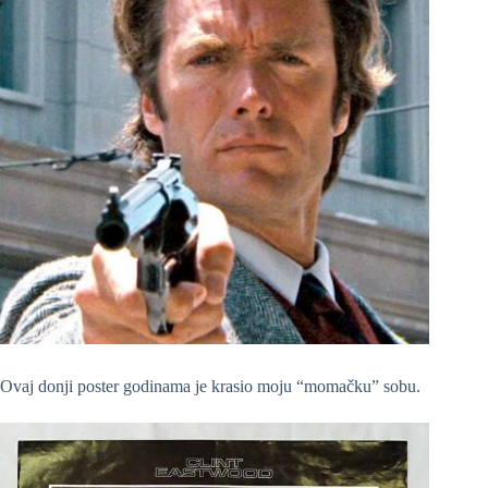
Ovaj donji poster godinama je krasio moju “momačku” sobu.