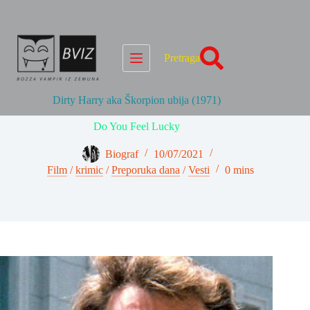
Skip
to
content
Pretraga
Dirty Harry aka Škorpion ubija (1971)
Do You Feel Lucky
Biograf
10/07/2021
Film
/
krimic
/
Preporuka dana
/
Vesti
0 mins