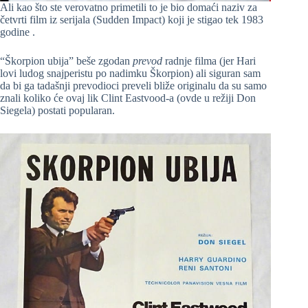
Ali kao što ste verovatno primetili to je bio domaći naziv za
četvrti film iz serijala (Sudden Impact) koji je stigao tek 1983
godine .
“Škorpion ubija” beše zgodan
prevod
radnje filma (jer Hari
lovi ludog snajperistu po nadimku Škorpion) ali siguran sam
da bi ga tadašnji prevodioci preveli bliže originalu da su samo
znali koliko će ovaj lik Clint Eastvood-a (ovde u režiji Don
Siegela) postati popularan.