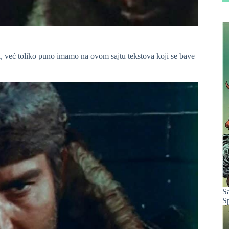
, već toliko puno imamo na ovom sajtu tekstova koji se bave
S
S