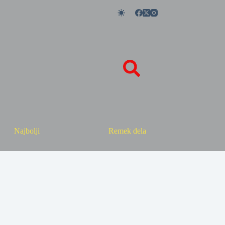
Najbolji
Remek dela