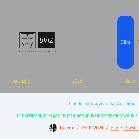
Skip
to
content
Film
recenzije
2025
giallo
Condenados a vivir aka Cut-throats
The sergeant must get his prisoners to their destination while a
Biograf
15/07/2021
Film
/
Filmske