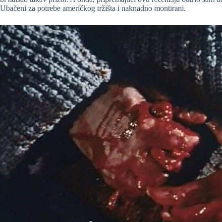
Ubačeni za potrebe američkog tržišta i naknadno montirani.