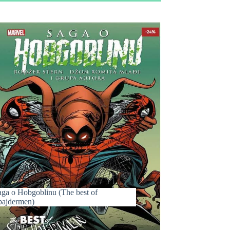
aga o Hobgoblinu (The best of
pajdermen)