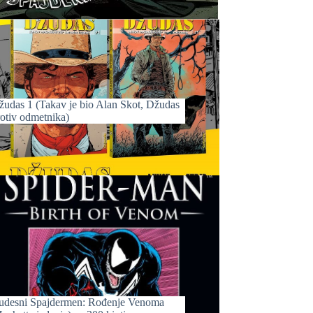
žudas 1 (Takav je bio Alan Skot, Džudas
rotiv odmetnika)
udesni Spajdermen: Rođenje Venoma