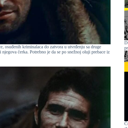
D
ce, osuđenih kriminalaca do zatvora u utvrđenju sa druge
p
i njegova ćerka. Potrebno je da se po snežnoj oluji prebace iz
Č