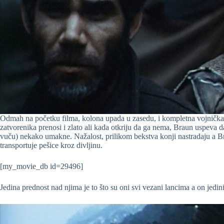
Odmah na početku filma, kolona upada u zasedu, i kompletna vojnička p
zatvorenika prenosi i zlato ali kada otkriju da ga nema, Braun uspeva 
vuču) nekako umakne. Nažalost, prilikom bekstva konji nastradaju a Br
transportuje pešice kroz divljinu.
[my_movie_db id=29496]
Jedina prednost nad njima je to što su oni svi vezani lancima a on jedin