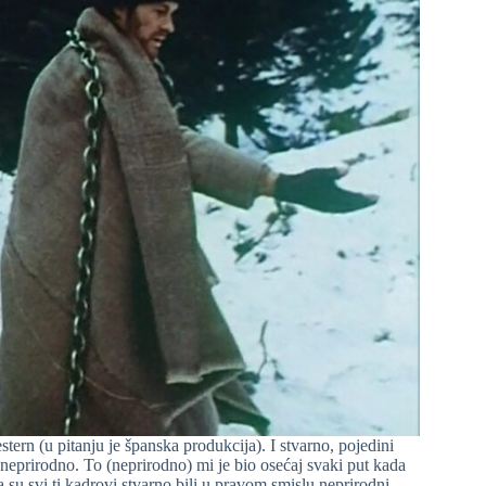
stern (u pitanju je španska produkcija). I stvarno, pojedini
neprirodno. To (neprirodno) mi je bio osećaj svaki put kada
 su svi ti kadrovi stvarno bili u pravom smislu neprirodni.