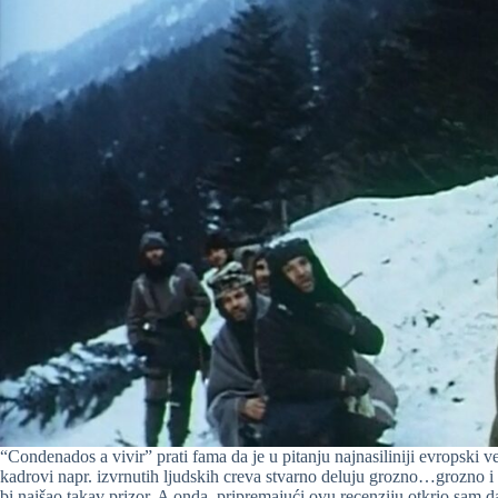
“Condenados a vivir” prati fama da je u pitanju najnasiliniji evropski ve
kadrovi napr. izvrnutih ljudskih creva stvarno deluju grozno…grozno i 
bi naišao takav prizor. A onda, pripremajući ovu recenziju otkrio sam da