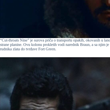
“Cut-throats Nine” je surova priča o transportu opakih, okovanih u lan
strane planine. Ovu kolonu prokletih vodi narednik Braun, a sa njim je 
rudnika zlata do tvrđave Fort Green.