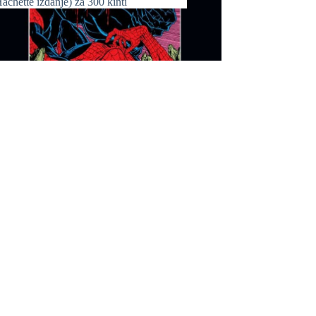
achette izdanje) za 300 kinti