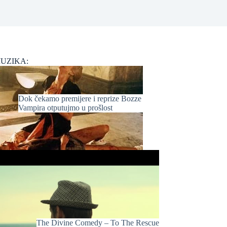
UZIKA:
Dok čekamo premijere i reprize Bozze
Vampira otputujmo u prošlost
The Divine Comedy – To The Rescue