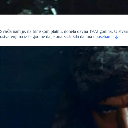
Svašta nam je, na filmskom platnu, donela davna 1972 godina. U stvari
ostvarenjima iz te godine da je ona zaslužila da ima i
poseban tag
.