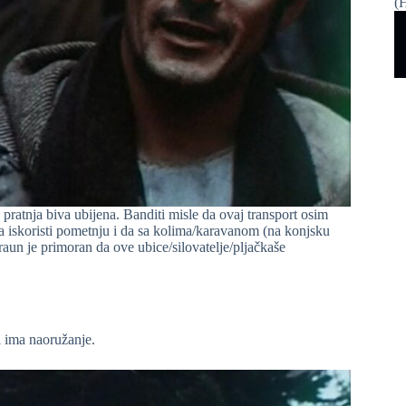
(H
ratnja biva ubijena. Banditi misle da ovaj transport osim
da iskoristi pometnju i da sa kolima/karavanom (na konjsku
aun je primoran da ove ubice/silovatelje/pljačkaše
i ima naoružanje.