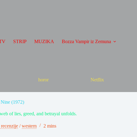
TV
STRIP
MUZIKA
Bozza Vampir iz Zemuna
horor
Netflix
 Nine (1972)
 web of lies, greed, and betrayal unfolds.
 recenzije
/
western
2 mins