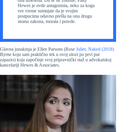
ona umešena. Da se ne zbunite, Patty
Hewes je ovde antagonista, neko za koga
sve vreme sumnjate da je svojim
postpucima odavno prešla na onu drugu
stranu zakona, morala i pravde.
Glavna junakinja je Ellen Parsons (Rose
Juliet, Naked (2018)
Byrne koju sam praktično tek u ovoj ulozi po prvi put
zapazio) koja započinje svoj pripravnički staž u advokatskoj
kancelariji Hewes & Associates.