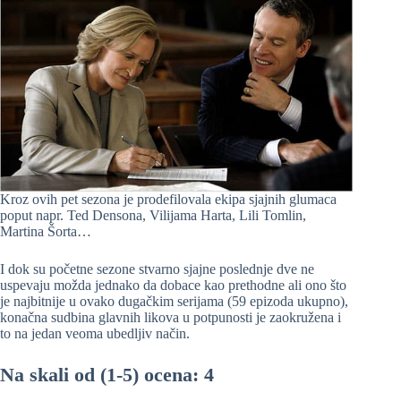
Kroz ovih pet sezona je prodefilovala ekipa sjajnih glumaca
poput napr. Ted Densona, Vilijama Harta, Lili Tomlin,
Martina Šorta…
I dok su početne sezone stvarno sjajne poslednje dve ne
uspevaju možda jednako da dobace kao prethodne ali ono što
je najbitnije u ovako dugačkim serijama (59 epizoda ukupno),
konačna sudbina glavnih likova u potpunosti je zaokružena i
to na jedan veoma ubedljiv način.
Na skali od (1-5) ocena: 4