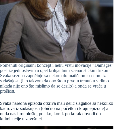
Pomenuti originalni koncept i neku vrstu inovacije “Damages”
postiže jednostavim a opet brilijantnim scenarističkim trikom.
Svaka sezona započinje sa nekom dramatičnom scenom iz
sadašnjosti (i to takvom da ono što u prvom trenutku vidimo
nikada nije ono što mislimo da se desilo) a onda se vraća u
prošlost.
Svaka naredna epizoda otkriva mali delić slagalice sa nekoliko
kadrova iz sadašnjosti (obično na početku i kraju epizode) a
onda nas hronološki, polako, korak po korak dovodi do
kulminacije u završnici.