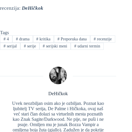
recenzija:
DeHičkok
Tags
#
4
#
drama
#
kritika
#
Preporuka dana
#
recenzije
#
serijal
#
serije
#
serijski meni
#
udarni termin
DeHičkok
Uvek neozbiljan osim ako je ozbiljan. Poznat kao
ljubitelj TV serija, De Palme i Hičkoka, ovaj naš
već stari član dolazi sa virtuelnih mesta poznatih
kao Znak Sagite/Darkwood. Ne pije, ne puši i ne
psuje. Omiljen mu je junak Bozza Vampir a
omiljena boja žuta (giallo). Zadužen je da pokrije