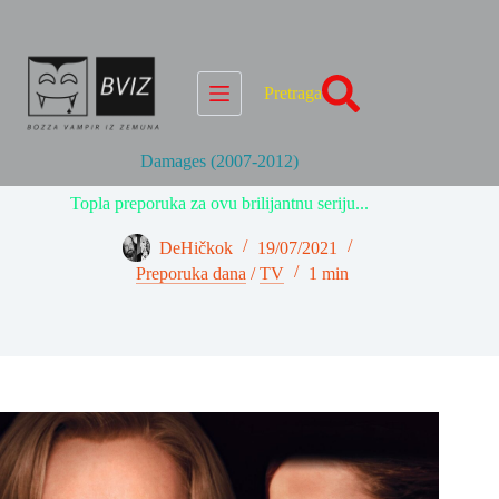
Skip
to
content
Pretraga
Damages (2007-2012)
Topla preporuka za ovu brilijantnu seriju...
DeHičkok
19/07/2021
Preporuka dana
/
TV
1 min