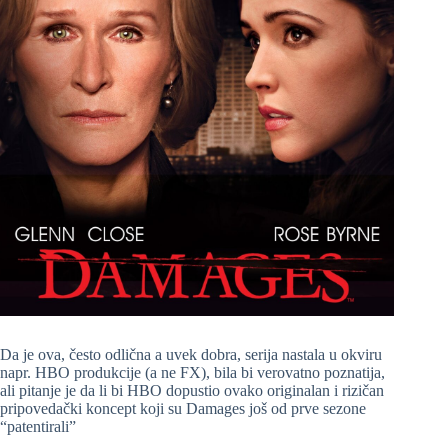
Da je ova, često odlična a uvek dobra, serija nastala u okviru
napr. HBO produkcije (a ne FX), bila bi verovatno poznatija,
ali pitanje je da li bi HBO dopustio ovako originalan i rizičan
pripovedački koncept koji su Damages još od prve sezone
“patentirali”