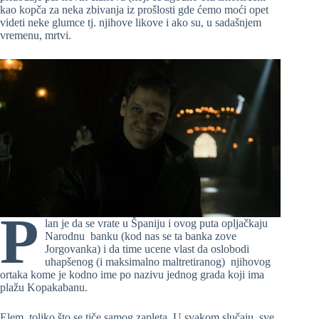
kao kopča za neka zbivanja iz prošlosti gde ćemo moći opet
videti neke glumce tj. njihove likove i ako su, u sadašnjem
vremenu, mrtvi.
P
lan je da se vrate u Španiju i ovog puta opljačkaju
Narodnu banku (kod nas se ta banka zove
Jorgovanka) i da time ucene vlast da oslobodi
uhapšenog (i maksimalno maltretiranog) njihovog
ortaka kome je kodno ime po nazivu jednog grada koji ima
plažu Kopakabanu.
Elem, toliko što se tiče samog zapleta. U svakom slučaju, sve