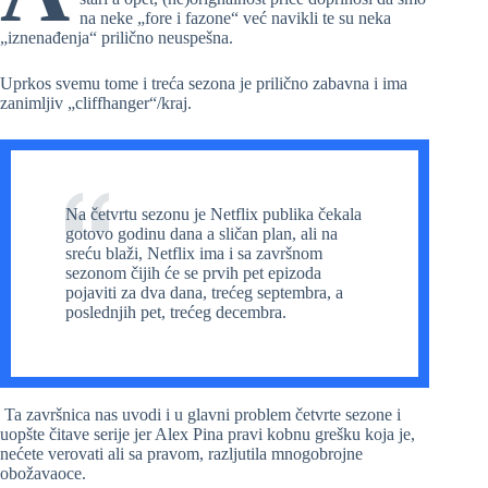
na neke „fore i fazone“ već navikli te su neka
„iznenađenja“ prilično neuspešna.
Uprkos svemu tome i treća sezona je prilično zabavna i ima
zanimljiv „cliffhanger“/kraj.
Na četvrtu sezonu je Netflix publika čekala
gotovo godinu dana a sličan plan, ali na
sreću blaži, Netflix ima i sa završnom
sezonom čijih će se prvih pet epizoda
pojaviti za dva dana, trećeg septembra, a
poslednjih pet, trećeg decembra.
Ta završnica nas uvodi i u glavni problem četvrte sezone i
uopšte čitave serije jer Alex Pina pravi kobnu grešku koja je,
nećete verovati ali sa pravom, razljutila mnogobrojne
obožavaoce.