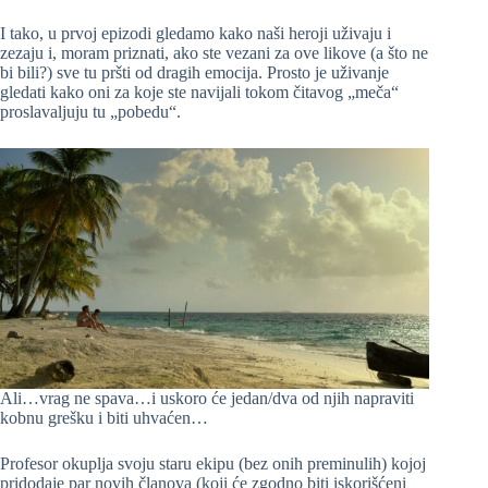
I tako, u prvoj epizodi gledamo kako naši heroji uživaju i
zezaju i, moram priznati, ako ste vezani za ove likove (a što ne
bi bili?) sve tu pršti od dragih emocija. Prosto je uživanje
gledati kako oni za koje ste navijali tokom čitavog „meča“
proslavaljuju tu „pobedu“.
Ali…vrag ne spava…i uskoro će jedan/dva od njih napraviti
kobnu grešku i biti uhvaćen…
Profesor okuplja svoju staru ekipu (bez onih preminulih) kojoj
pridodaje par novih članova (koji će zgodno biti iskorišćeni