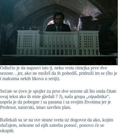
Odlučio je da napravi isto tj. neku vrstu rimejka prve dve
sezone…jer, ako ne možeš da ih pobediš, pridruži im se (što je
i maksima nekih likova u seriji).
Sećate se (ovo je spojler za prve dve sezone ali što onda čitate
ovaj tekst ako ih niste gledali ? J), naša grupa „otpadnika“,
uspela je da pobegne i sa parama i sa svojim životima jer je
Profesor, naravski, imao savršen plan.
Raštrkali su se na sve strane sveta uz dogovor da ako, kojim
slučajem, nekome od njih zatreba pomoć, ponovo će se
okupiti.