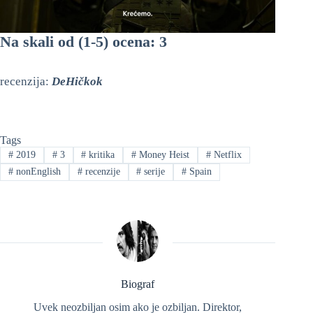
Na skali od (1-5) ocena: 3
recenzija:
DeHičkok
Tags
#
2019
#
3
#
kritika
#
Money Heist
#
Netflix
#
nonEnglish
#
recenzije
#
serije
#
Spain
Biograf
Uvek neozbiljan osim ako je ozbiljan. Direktor,