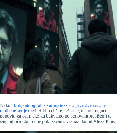
Nakon
brilijantnog (ali stvarno) teksta o prve dve sezone
omiljene serije
međ’ Srbima i šire, teško je, te i nemoguće
ponoviti ga osim ako ga bukvalno ne ponovim(prepišem) te
sam odlučio da to i ne pokušavam…za razliku od Alexa Pine.