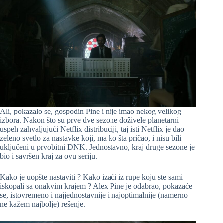
Ali, pokazalo se, gospodin Pine i nije imao nekog velikog
izbora. Nakon što su prve dve sezone doživele planetarni
uspeh zahvaljujući Netflix distribuciji, taj isti Netflix je dao
zeleno svetlo za nastavke koji, ma ko šta pričao, i nisu bili
uključeni u prvobitni DNK. Jednostavno, kraj druge sezone je
bio i savršen kraj za ovu seriju.
Kako je uopšte nastaviti ? Kako izaći iz rupe koju ste sami
iskopali sa onakvim krajem ? Alex Pine je odabrao, pokazaće
se, istovremeno i najjednostavnije i najoptimalnije (namerno
ne kažem najbolje) rešenje.