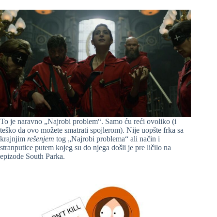
To je naravno „Najrobi problem“. Samo ću reći ovoliko (i
teško da ovo možete smatrati spojlerom). Nije uopšte frka sa
krajnjim
rešenjem
tog „Najrobi problema“ ali način i
stranputice putem kojeg su do njega došli je pre ličilo na
epizode South Parka.