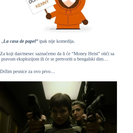
„
La casa de papel”
ipak nije komedija.
Za koji dan/mesec saznaćemo da li će “Money Heist” otići sa
pravom eksplozijom ili će se pretvoriti u bengalski dim…
Držim pesnice za ovo prvo…