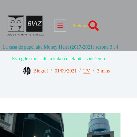
Skip
to
content
Pretraga
La casa de papel aka Money Heist (2017-2021) sezone 3 i 4
Evo gde smo stali...a kako će tek biti...videćemo...
Biograf
01/09/2021
TV
3 mins