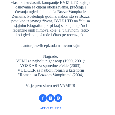
vlasnik i suvlasnik kompanije BVIZ LTD koja je
osnovana sa ciljem obeležavanja, praćenja i
čuvanja ugleda lika i dela Bozze Vampira iz
Zemuna. Poslednjih godina, nakon što se Bozza
povukao iz javnog života, BVIZ LTD na čelu sa
sjajnim Biografom, krpi kraj sa krajem pišući
recenzije onih filmova koje je, uglavnom, retko
ko i gledao a još ređe i čitao (te recenzije)...
- autor je svih epizoda na ovom sajtu
Nagrade:
VEMI za najbolji night soap (1999, 2001);
VOSKAR za sporedne efekte (2003);
VULICER za najbolji roman u kategoriji
"Romani sa Bozzom Vampirom" (2004)
V- je prvo slovo reči VAMPIR
ARTICLES: 1337