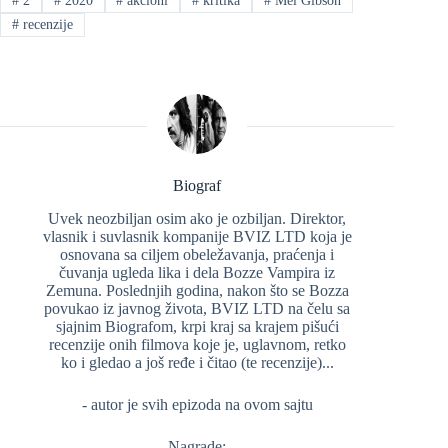
#
2
#
2020
#
akcioni
#
kritika
#
Mel Gibson
#
recenzije
Biograf
Uvek neozbiljan osim ako je ozbiljan. Direktor,
vlasnik i suvlasnik kompanije BVIZ LTD koja je
osnovana sa ciljem obeležavanja, praćenja i
čuvanja ugleda lika i dela Bozze Vampira iz
Zemuna. Poslednjih godina, nakon što se Bozza
povukao iz javnog života, BVIZ LTD na čelu sa
sjajnim Biografom, krpi kraj sa krajem pišući
recenzije onih filmova koje je, uglavnom, retko
ko i gledao a još ređe i čitao (te recenzije)...
- autor je svih epizoda na ovom sajtu
Nagrade: