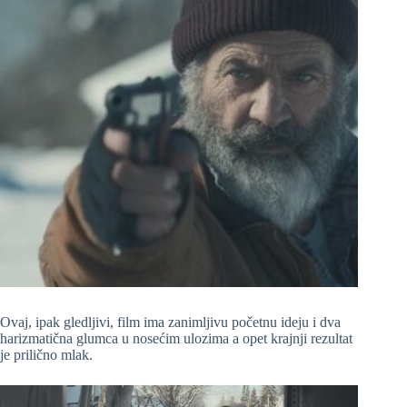
Ovaj, ipak gledljivi, film ima zanimljivu početnu ideju i dva
harizmatična glumca u nosećim ulozima a opet krajnji rezultat
je prilično mlak.