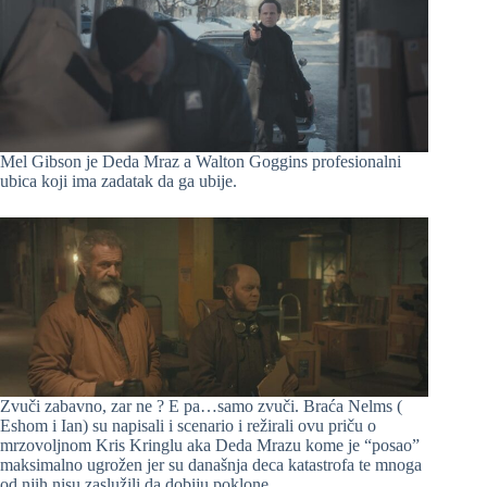
Mel Gibson je Deda Mraz a Walton Goggins profesionalni
ubica koji ima zadatak da ga ubije.
Zvuči zabavno, zar ne ? E pa…samo zvuči. Braća Nelms (
Eshom i Ian) su napisali i scenario i režirali ovu priču o
mrzovoljnom Kris Kringlu aka Deda Mrazu kome je “posao”
maksimalno ugrožen jer su današnja deca katastrofa te mnoga
od njih nisu zaslužili da dobiju poklone.