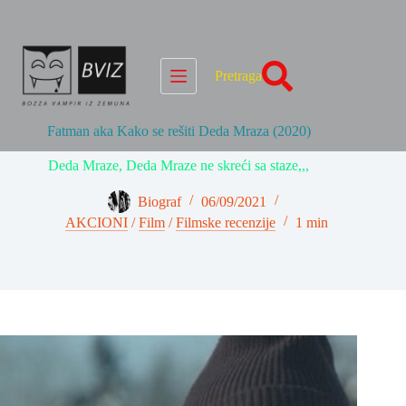
Skip
to
content
Pretraga
Fatman aka Kako se rešiti Deda Mraza (2020)
Deda Mraze, Deda Mraze ne skreći sa staze,,,
Biograf
06/09/2021
AKCIONI
/
Film
/
Filmske recenzije
1 min