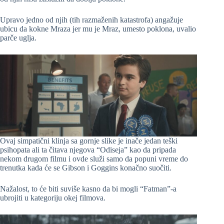
Upravo jedno od njih (tih razmaženih katastrofa) angažuje
ubicu da kokne Mraza jer mu je Mraz, umesto poklona, uvalio
parče uglja.
Ovaj simpatični klinja sa gornje slike je inače jedan teški
psihopata ali ta čitava njegova “Odiseja” kao da pripada
nekom drugom filmu i ovde služi samo da popuni vreme do
trenutka kada će se Gibson i Goggins konačno suočiti.
Nažalost, to će biti suviše kasno da bi mogli “Fatman”-a
ubrojiti u kategoriju okej filmova.