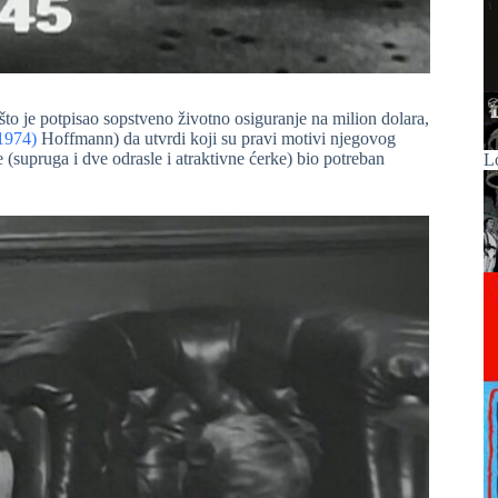
to je potpisao sopstveno životno osiguranje na milion dolara,
1974)
Hoffmann) da utvrdi koji su pravi motivi njegovog
je (supruga i dve odrasle i atraktivne ćerke) bio potreban
L