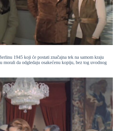
erlinu 1945 koji će postati značajna tek na samom kraju
 su morali da odgledaju osakećenu kopiju, bez tog uvodnog