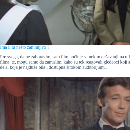
Ima li tu nešto zanimljivo ?
Pre svega, da ne zaboravim, sam film počinje sa nekim dešavanjima u B
filma, te, mogu samo da zamislim, kako su tek reagovali gledaoci koji
dela, koja je najduže bila i dostupna širokom auditorijumu.