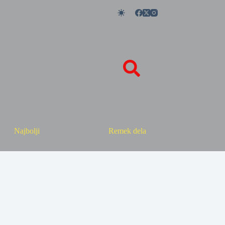
Najbolji
Remek dela