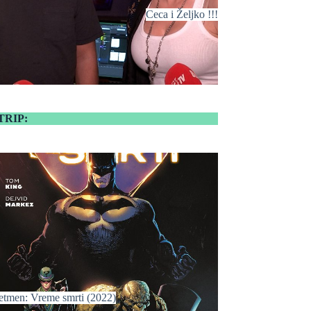
Ceca i Željko !!!
TRIP:
etmen: Vreme smrti (2022)