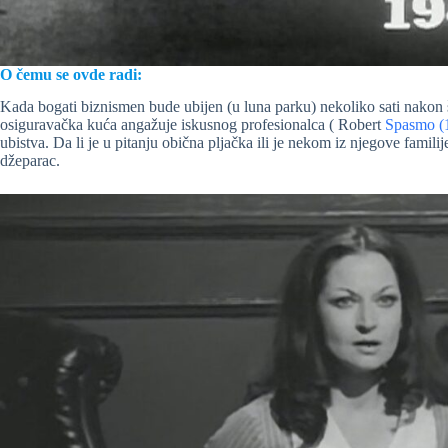
O čemu se ovde radi:
Kada bogati biznismen bude ubijen (u luna parku) nekoliko sati nakon š
osiguravačka kuća angažuje iskusnog profesionalca ( Robert
Spasmo (
ubistva. Da li je u pitanju obična pljačka ili je nekom iz njegove famili
džeparac.