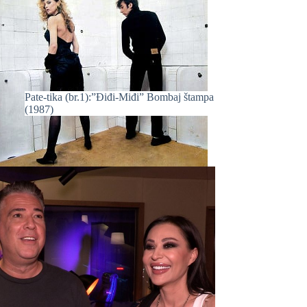
Pate-tika (br.1):”Điđi-Miđi” Bombaj štampa
(1987)