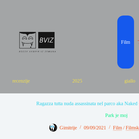
Skip
to
content
Film
recenzije
2025
giallo
Ragazza tutta nuda assassinata nel parco aka Naked 
Park je moj
Gimitrije
09/09/2021
Film
/
Filmsk