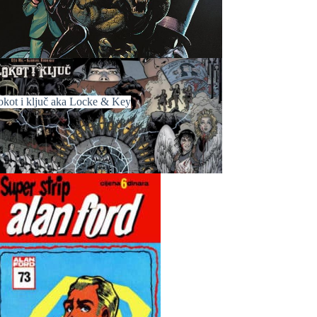
okot i ključ aka Locke & Key