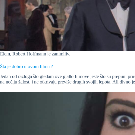
Elem, Robert Hoffmann je zanimljiv.
Šta je dobro u ovom filmu ?
Jedan od razloga što gledam ove giallo filmove jeste što su prepuni pr
na nečiju žalost, i ne otkrivaju previše drugih svojih lepota. Ali divno je