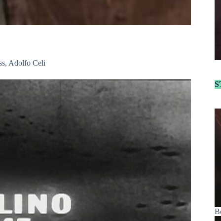
s, Adolfo Celi
S
B