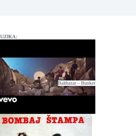
UZIKA:
Balthazar – Bunker