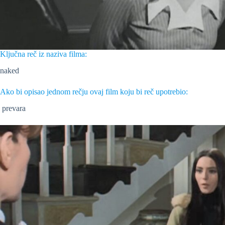
Ključna reč iz naziva filma:
naked
Ako bi opisao jednom rečju ovaj film koju bi reč upotrebio:
prevara