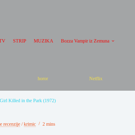
TV
STRIP
MUZIKA
Bozza Vampir iz Zemuna
horor
Netflix
Girl Killed in the Park (1972)
e recenzije
/
krimic
2 mins