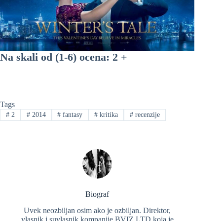
Na skali od (1-6) ocena: 2 +
Tags
#
2
#
2014
#
fantasy
#
kritika
#
recenzije
Biograf
Uvek neozbiljan osim ako je ozbiljan. Direktor,
vlasnik i suvlasnik kompanije BVIZ LTD koja je