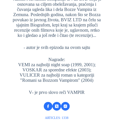
osnovana sa ciljem obeležavanja, praćenja i
čuvanja ugleda lika i dela Bozze Vampira iz
Zemuna. Poslednjih godina, nakon što se Bozza
povukao iz javnog života, BVIZ LTD na čelu sa
sjajnim Biografom, krpi kraj sa krajem pišući
recenzije onih filmova koje je, uglavnom, retko
ko i gledao a još ređe i čitao (te recenzije)...
- autor je svih epizoda na ovom sajtu
Nagrade:
VEMI za najbolji night soap (1999, 2001);
VOSKAR za sporedne efekte (2003);
VULICER za najbolji roman u kategoriji
"Romani sa Bozzom Vampirom" (2004)
V- je prvo slovo reči VAMPIR
ARTICLES: 1338