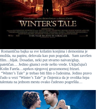
Romantična bajka sa sve krilatim konjima i demonima je
možda, na papiru, delovala kao pun pogodak. Sam završen
film…bljak. Dosadan, neki put stvarno naivan/glup,
patetičan… Jedino glumci ovde nešto vrede. Uključujući
Kolin Farela…uprkos njegovoj grozomornoj frizuri.
“Winter’s Tale” je trebao biti film o čudesima. Jedino pravo
čudo u vezi “Winter’s Tale” je činjenica da je ovolika hrpa
talentata na jednom mestu ovako čudesno pogrešila…