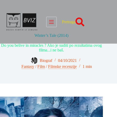
Skip
to
content
Pretraga
Winter’s Tale (2014)
Do you belive in miracles ? Ako je suditi po rezultatima ovog
filma...i ne baš.
Biograf
04/10/2021
Fantasy
/
Film
/
Filmske recenzije
1 min