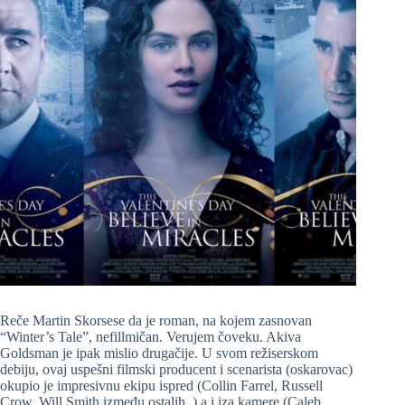
Reče Martin Skorsese da je roman, na kojem zasnovan
“Winter’s Tale”, nefillmičan. Verujem čoveku. Akiva
Goldsman je ipak mislio drugačije. U svom režiserskom
debiju, ovaj uspešni filmski producent i scenarista (oskarovac)
okupio je impresivnu ekipu ispred (Collin Farrel, Russell
Crow, Will Smith između ostalih..) a i iza kamere (Caleb