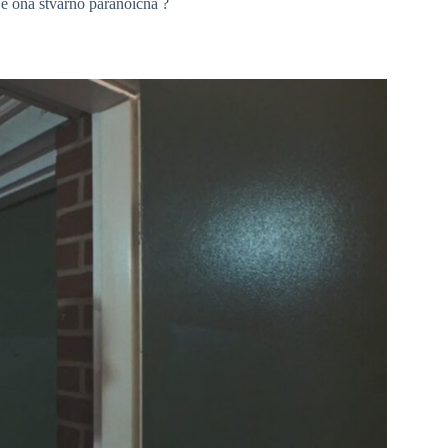
 je ona stvarno paranoična ?