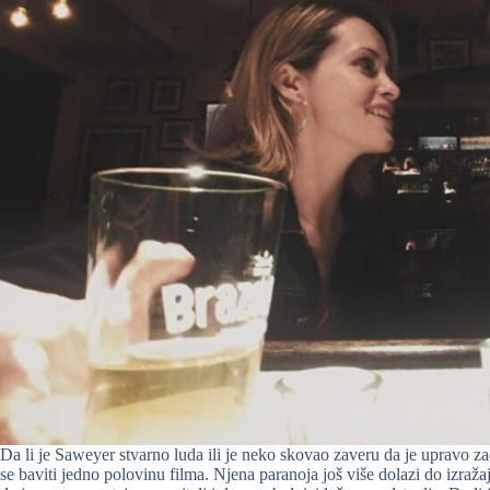
Da li je Saweyer stvarno luda ili je neko skovao zaveru da je upravo zadrž
se baviti jedno polovinu filma. Njena paranoja još više dolazi do izražaj