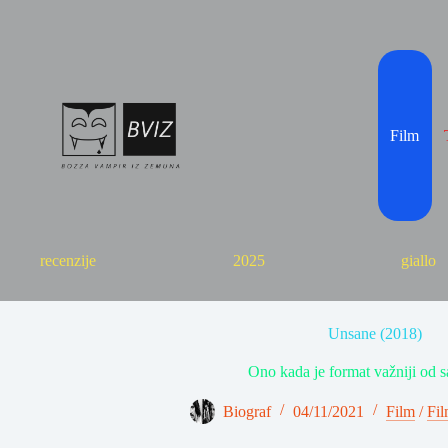
Skip
to
content
Film
recenzije
2025
giallo
Unsane (2018)
Ono kada je format važniji od sa
Biograf
04/11/2021
Film
/
Fil