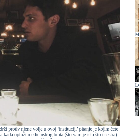
M
L
i protiv njene volje u ovoj ‘instituciji’ pitanje je kojim ćete
a kada optuži medicinskog brata (što vam je isto što i sestra)