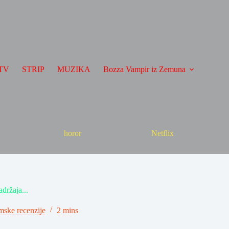
TV
STRIP
MUZIKA
Bozza Vampir iz Zemuna
horor
Netflix
držaja...
mske recenzije
2 mins