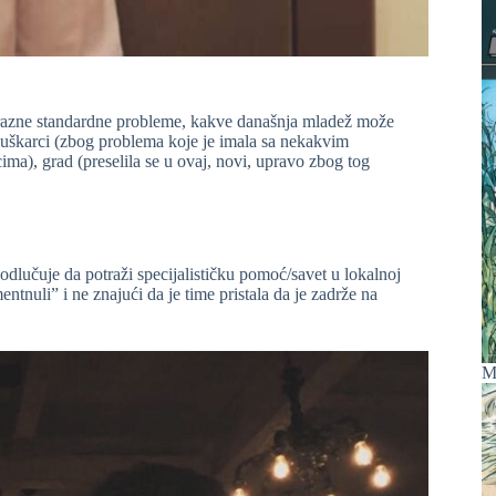
norazne standardne probleme, kakve današnja mladež može
 muškarci (zbog problema koje je imala sa nekakvim
a), grad (preselila se u ovaj, novi, upravo zbog tog
dlučuje da potraži specijalističku pomoć/savet u lokalnoj
entnuli” i ne znajući da je time pristala da je zadrže na
M