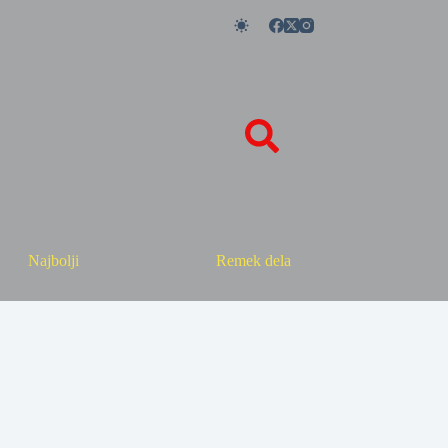
Najbolji
Remek dela