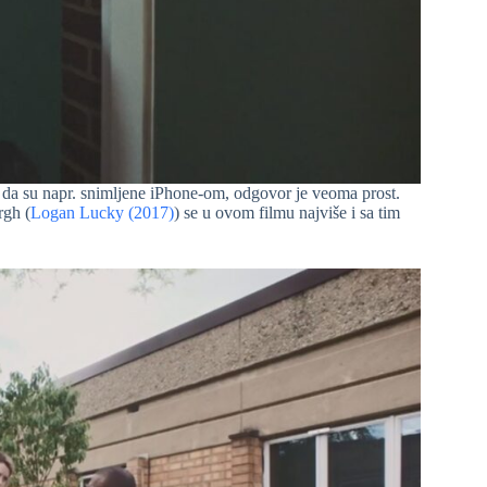
o da su napr. snimljene iPhone-om, odgovor je veoma prost.
rgh (
Logan Lucky (2017)
) se u ovom filmu najviše i sa tim