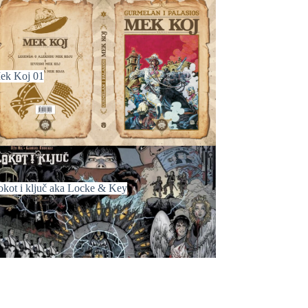
ek Koj 01
okot i ključ aka Locke & Key