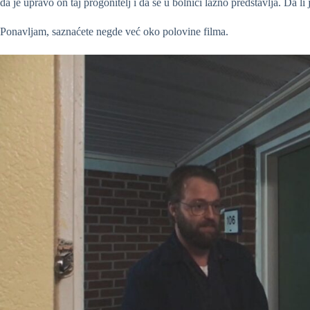
da je upravo on taj progonitelj i da se u bolnici lažno predstavlja. Da li
Ponavljam, saznaćete negde već oko polovine filma.