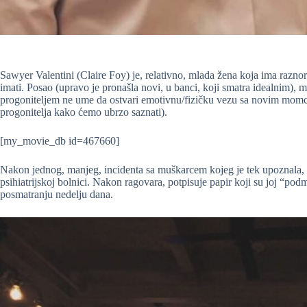
Sawyer Valentini (Claire Foy) je, relativno, mlada žena koja ima raz
imati. Posao (upravo je pronašla novi, u banci, koji smatra idealnim),
progoniteljem ne ume da ostvari emotivnu/fizičku vezu sa novim momcim
progonitelja kako ćemo ubrzo saznati).
[my_movie_db id=467660]
Nakon jednog, manjeg, incidenta sa muškarcem kojeg je tek upoznala, o
psihiatrijskoj bolnici. Nakon ragovara, potpisuje papir koji su joj “podm
posmatranju nedelju dana.