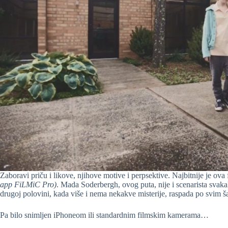
Zaboravi priču i likove, njihove motive i perpsektive. Najbitnije je ov
app FiLMiC Pro)
. Mada Soderbergh, ovog puta, nije i scenarista svakak
drugoj polovini, kada više i nema nekakve misterije, raspada po svim š
Pa bilo snimljen iPhoneom ili standardnim filmskim kamerama…