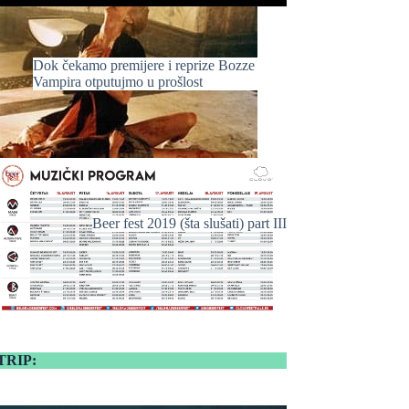
Dok čekamo premijere i reprize Bozze
Vampira otputujmo u prošlost
Beer fest 2019 (šta slušati) part III
TRIP: