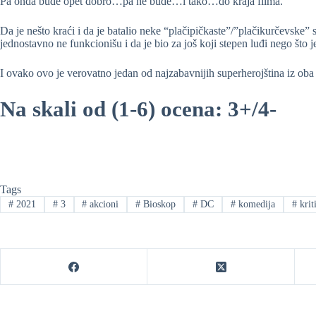
Pa onda bude opet dobro…pa ne bude…i tako…do kraja filma.
Da je nešto kraći i da je batalio neke “plačipičkaste”/”plačikurčevske”
jednostavno ne funkcionišu i da je bio za još koji stepen luđi nego što 
I ovako ovo je verovatno jedan od najzabavnijih superherojština iz o
Na skali od (1-6) ocena: 3+/4-
Tags
#
2021
#
3
#
akcioni
#
Bioskop
#
DC
#
komedija
#
krit