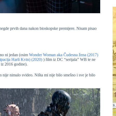
negde prvih dana nakon bioskopske premijere. Nisam pisao
čno ni jedan (osim
Wonder Woman aka Čudesna žena (2017)
ipacija Harli Kvin) (2020)
) film iz DC “serijala” WB te ne
 iz 2016 godine).
m nije nimalo svideo. Ništa mi nije bilo smešno i sve je bilo
K