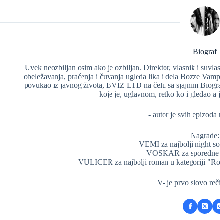
Biograf
Uvek neozbiljan osim ako je ozbiljan. Direktor, vlasnik i suv
obeležavanja, praćenja i čuvanja ugleda lika i dela Bozze Vam
povukao iz javnog života, BVIZ LTD na čelu sa sjajnim Biograf
koje je, uglavnom, retko ko i gledao a jo
- autor je svih epizoda
Nagrade:
VEMI za najbolji night so
VOSKAR za sporedne e
VULICER za najbolji roman u kategoriji "
V- je prvo slovo r