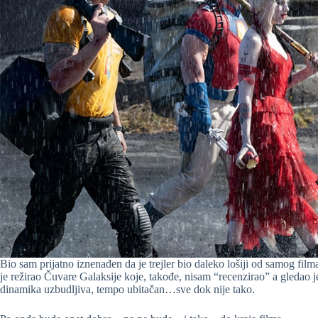
Bio sam prijatno iznenađen da je trejler bio daleko lošiji od samog fil
je režirao Čuvare Galaksije koje, takođe, nisam “recenzirao” a gledao je
dinamika uzbudljiva, tempo ubitačan…sve dok nije tako.