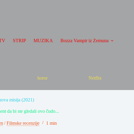
TV
STRIP
MUZIKA
Bozza Vampir iz Zemuna
horor
Netflix
nova misija (2021)
ent da bi ste gledali ovo čudo...
lm
/
Filmske recenzije
1 min