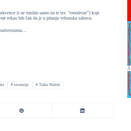
 sekvence (i ne mislim samo na te tzv. “emotivne”) koje
jeste rekao bih čak da je u pitanju vrhunska zabava.
ba univerzuma…
A
ika
#
recenzije
#
Taika Waititi