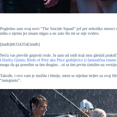
Pogledao sam ovaj novi “The Suicide Squad” još pre nekoliko meseci 
ništa o njemu jer nisam stigao a ne zato što mi se nije svideo.
[imdb]tt6334354[/imdb]
Neću vas previše gnjaviti ovde. Ja sam od onih koji nisu gledali prakti
i
Harley Quinn: Birds of Prey aka Ptice grabljivice (i fantastična emanc
mogu da ga poredim sa tim drugim…ni sa tim prvim (mislim na verziju
Takođe, i ovo vam je možda i bitnije, meni se nijedan trejler za ovaj fil
“nategnuto”.