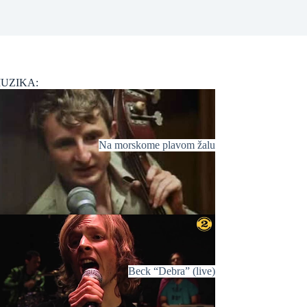
UZIKA:
Na morskome plavom žalu
Beck “Debra” (live)