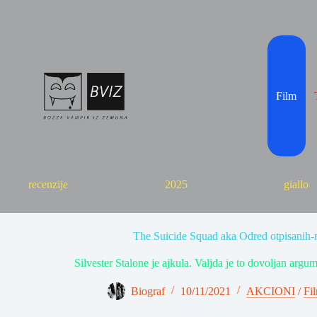
Skip
to
content
Film
recenzije
2025
giallo
The Suicide Squad aka Odred otpisanih-
Silvester Stalone je ajkula. Valjda je to dovoljan argum
Biograf
10/11/2021
AKCIONI
/
Fi