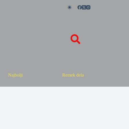
Najbolji
Remek dela