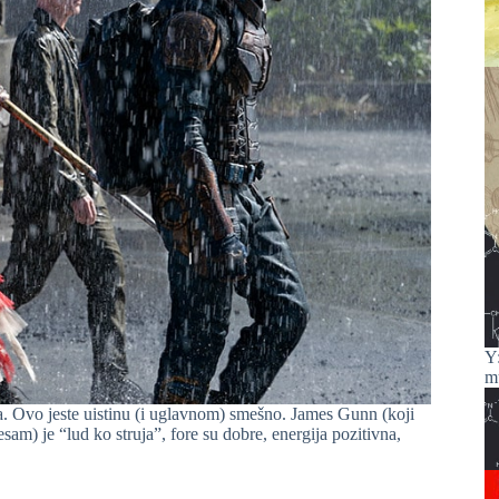
Y
m
ma. Ovo jeste uistinu (i uglavnom) smešno. James Gunn (koji
sam) je “lud ko struja”, fore su dobre, energija pozitivna,