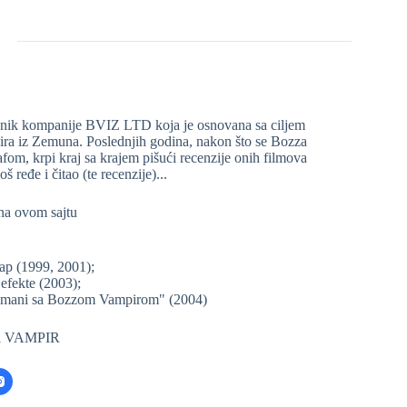
lasnik kompanije BVIZ LTD koja je osnovana sa ciljem
pira iz Zemuna. Poslednjih godina, nakon što se Bozza
om, krpi kraj sa krajem pišući recenzije onih filmova
š ređe i čitao (te recenzije)...
 na ovom sajtu
ap (1999, 2001);
fekte (2003);
Romani sa Bozzom Vampirom" (2004)
eči VAMPIR