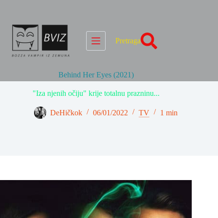
Skip
to
content
Pretraga
Behind Her Eyes (2021)
"Iza njenih očiju" krije totalnu prazninu...
DeHičkok
06/01/2022
TV
1 min