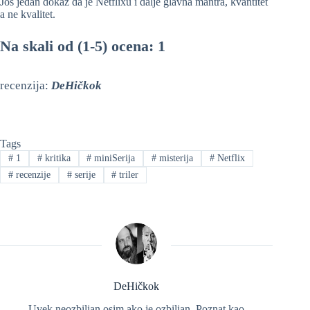
Još jedan dokaz da je Netflixu i dalje glavna mantra, kvantitet
a ne kvalitet.
Na skali od (1-5) ocena: 1
recenzija:
DeHičkok
Tags
#
1
#
kritika
#
miniSerija
#
misterija
#
Netflix
#
recenzije
#
serije
#
triler
DeHičkok
Uvek neozbiljan osim ako je ozbiljan. Poznat kao