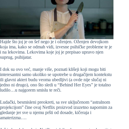
Hajde što joj je on šef nego je i oženjen. Oženjen devojkom
koja ima, kako se odmah vidi, izvesne psihičke probleme te je
i na lekovima. Lekovima koje joj je prepisao upravo njen
suprug, psihijatar.
I dok su ovo već, manje više, poznati klišeji koji mogu biti
interesantni samo ukoliko se upotrebe u drugačijem kontekstu
ili glavni akteri budu veoma ubedljivi (a ovde nije slučaj ni
jedno ni drugo), ono što sledi u “Behind Her Eyes” je totalno
ludilo…u najgorem smislu te reči.
Ludački, besmisleni preokreti, sa sve uključenom “astralnom
projekcijom” čine ovaj Netflix proizvod izuzetno napornim za
gledanje jer sve u njemu pršti od dosade, kičeraja i
amaterizma….