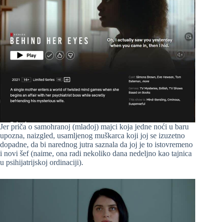
Jer priča o samohranoj (mladoj) majci koja jedne noći u baru
upozna, naizgled, usamljenog muškarca koji joj se izuzetno
dopadne, da bi narednog jutra saznala da joj je to istovremeno
i novi šef (naime, ona radi nekoliko dana nedeljno kao tajnica
u psihijatrijskoj ordinaciji).