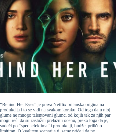
“Behind Her Eyes” je prava Netflix britanska originalna
produkcija i to se vidi na svakom koraku. Od toga da u njoj
glume ne mnogo talentovani glumci od kojih tek za njih par
mogu reći da su zaslužili prelaznu ocenu, preko toga da je,
sudeći po “spec. efektima” i produkciji, budžet prilično
limitiran. O kvalitetu scenarija tj. same priče i da ne