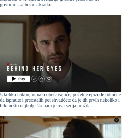
govorim…a hoću…kratko.
Ukoliko nakon, nimalo obećavajuće, početne epizode odlučite
da ispratite i preostalih pet shvatićete da je tih prvih nekoliko i
bilo nešto najbolje što nam je ova serija pružila.