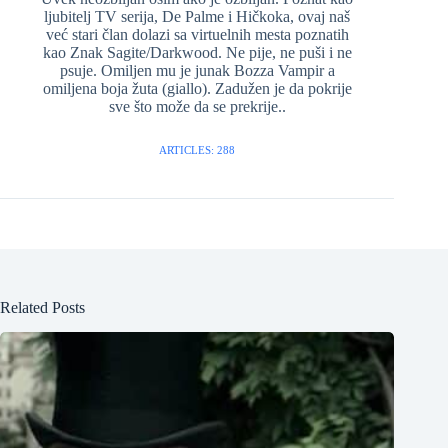
ljubitelj TV serija, De Palme i Hičkoka, ovaj naš
već stari član dolazi sa virtuelnih mesta poznatih
kao Znak Sagite/Darkwood. Ne pije, ne puši i ne
psuje. Omiljen mu je junak Bozza Vampir a
omiljena boja žuta (giallo). Zadužen je da pokrije
sve što može da se prekrije..
ARTICLES: 288
Related Posts