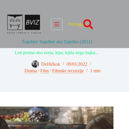
Skip
to
content
Pretraga
Togehter Together aka Zajedno (2021)
Leti pesma oko sveta, lepa, lepša nego bajka...
DeHičkok
09/01/2022
Drama
/
Film
/
Filmske recenzije
1 min