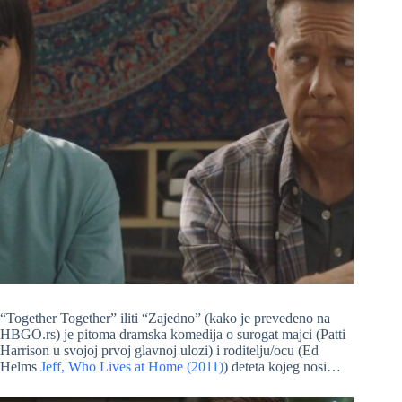
“Together Together” iliti “Zajedno” (kako je prevedeno na
HBGO.rs) je pitoma dramska komedija o surogat majci (Patti
Harrison u svojoj prvoj glavnoj ulozi) i roditelju/ocu (Ed
Helms
Jeff, Who Lives at Home (2011)
) deteta kojeg nosi…