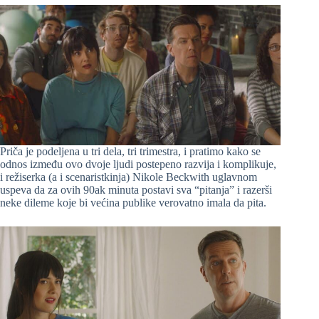
Priča je podeljena u tri dela, tri trimestra, i pratimo kako se
odnos između ovo dvoje ljudi postepeno razvija i komplikuje,
i režiserka (a i scenaristkinja) Nikole Beckwith uglavnom
uspeva da za ovih 90ak minuta postavi sva “pitanja” i razerši
neke dileme koje bi većina publike verovatno imala da pita.