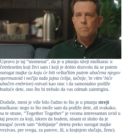
Upravo je taj “momenat”, da je u pitanju strejt muškarac u
četrdesetim koji živi sam i koji je dobio dozvolu da se putem
surogat majke (
u koju će biti veštačkim putem ubačena njegov
spermazoid i nečija tuđa jajna ćelija, tačnije,’in vitro’ biće
ubačen embrion
) ostvari kao otac i da samostalno podiže
buduće dete, ono što bi trebalo da vas odmah zaintrigira.
Doduše, meni je više bilo čudno to što je u pitanju
strejt
muškarac nego to što može sam da podiže dete, ali svakako,
sa te strane, “Together Together” je veoma interesantan uvid u
taj proces za koji, iskren da budem, nisam ni slutio da je
moguć (uvek sam “dobijanje” deteta preko surogat majke
vezivao, pre svega, za parove, ili, u krajnjem slučaju, žene).