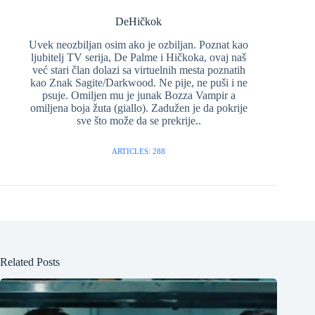
DeHičkok
Uvek neozbiljan osim ako je ozbiljan. Poznat kao
ljubitelj TV serija, De Palme i Hičkoka, ovaj naš
već stari član dolazi sa virtuelnih mesta poznatih
kao Znak Sagite/Darkwood. Ne pije, ne puši i ne
psuje. Omiljen mu je junak Bozza Vampir a
omiljena boja žuta (giallo). Zadužen je da pokrije
sve što može da se prekrije..
ARTICLES: 288
Related Posts