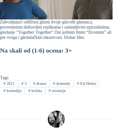
Zahvaljujući odličnoj glumi dvoje glavnih glumaca,
povremenim duhovitim replikama i zanimljivim epizodistima,
gledanje “Together Together” čini jednim finim “životnim” ali
pre svega i gledalačkim iskustvom. Dobar film.
Na skali od (1-6) ocena: 3+
Tags
#
2021
#
3
#
drama
#
dramedy
#
Ed Helms
#
komedija
#
kritika
#
recenzije