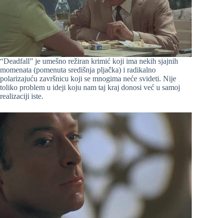
“Deadfall” je umešno režiran krimić koji ima nekih sjajnih
momenata (pomenuta središnja pljačka) i radikalno
polarizajuću završnicu koji se mnogima neće svideti. Nije
toliko problem u ideji koju nam taj kraj donosi već u samoj
realizaciji iste.