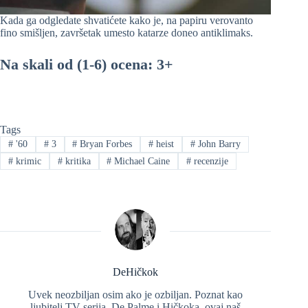
Kada ga odgledate shvatićete kako je, na papiru verovanto
fino smišljen, završetak umesto katarze doneo antiklimaks.
Na skali od (1-6) ocena: 3+
Tags
#
'60
#
3
#
Bryan Forbes
#
heist
#
John Barry
#
krimic
#
kritika
#
Michael Caine
#
recenzije
DeHičkok
Uvek neozbiljan osim ako je ozbiljan. Poznat kao
ljubitelj TV serija, De Palme i Hičkoka, ovaj naš