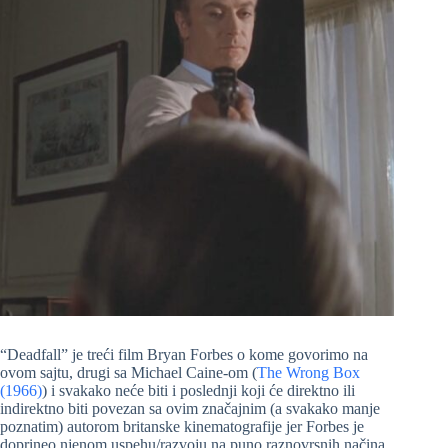
“Deadfall” je treći film Bryan Forbes o kome govorimo na
ovom sajtu, drugi sa Michael Caine-om (
The Wrong Box
(1966)
) i svakako neće biti i poslednji koji će direktno ili
indirektno biti povezan sa ovim značajnim (a svakako manje
poznatim) autorom britanske kinematografije jer Forbes je
doprineo njenom uspehu/razvoju na puno raznovrsnih načina