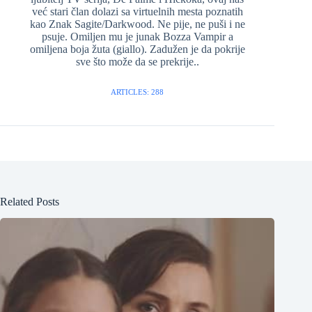
već stari član dolazi sa virtuelnih mesta poznatih
kao Znak Sagite/Darkwood. Ne pije, ne puši i ne
psuje. Omiljen mu je junak Bozza Vampir a
omiljena boja žuta (giallo). Zadužen je da pokrije
sve što može da se prekrije..
ARTICLES: 288
Related Posts