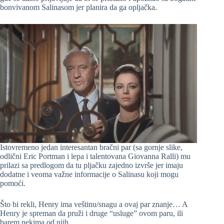
bonvivanom Salinasom jer planira da ga opljačka.
Istovremeno jedan interesantan bračni par (sa gornje slike,
odlični Eric Portman i lepa i talentovana Giovanna Ralli) mu
prilazi sa predlogom da tu pljačku zajedno izvrše jer imaju
dodatne i veoma važne informacije o Salinasu koji mogu
pomoći.
Što bi rekli, Henry ima veštinu/snagu a ovaj par znanje… A
Henry je spreman da pruži i druge “usluge” ovom paru, ili
barem nekima od njih.