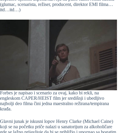
(glumac, scenarista, režiser, producent, direktor EMI filma…
itd…itd…)
Forbes je napisao i scenario za ovaj, kako bi rekli, na
engleskom CAPER/HEIST film jer središnji i ubedljivo
najbolji deo filma čini jedna maestralno režirana/tempirana
krađa.
Glavni junak je iskusni lopov Henry Clarke (Michael Caine)
koji se na početku priče nalazi u sanatorijum za alkoholičare
gde se lažno prijavljuje da bi se približio i upoznao sa bogatim