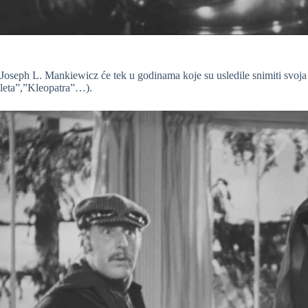
Joseph L. Mankiewicz će tek u godinama koje su usledile snimiti svoj
leta”,”Kleopatra”…).