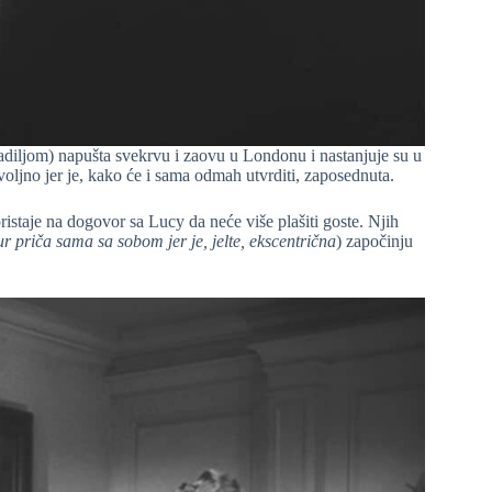
adiljom) napušta svekrvu i zaovu u Londonu i nastanjuje su u
oljno jer je, kako će i sama odmah utvrditi, zaposednuta.
istaje na dogovor sa Lucy da neće više plašiti goste. Njih
r priča sama sa sobom jer je, jelte, ekscentrična
) započinju