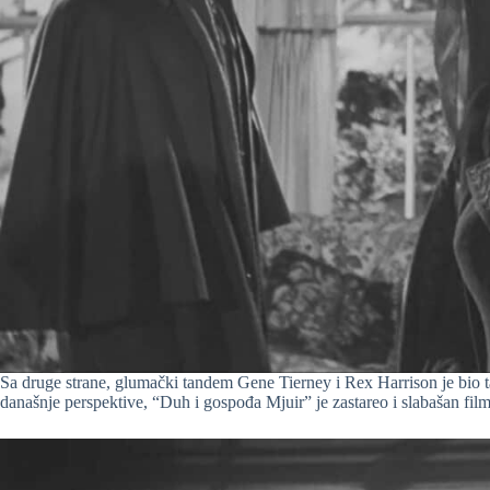
Sa druge strane, glumački tandem Gene Tierney i Rex Harrison je bio t
današnje perspektive, “Duh i gospođa Mjuir” je zastareo i slabašan f