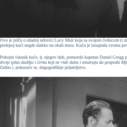
Ovo je priča o mladoj udovici Lucy Muir koja sa svojom ćerkicom (i d
prelepoj kući negde daleko na obali mora. Kuću je iznajmila veoma pov
Pokojni vlasnik kuće, tj. njegov duh, pomorski kapetan Daniel Gregg pr
dvoje (
plus dadilja i ćerka koji ne vide duha i smatraju da gospođa Mju
čudno i, pokazaće se, dugogodišnje prijateljstvo.