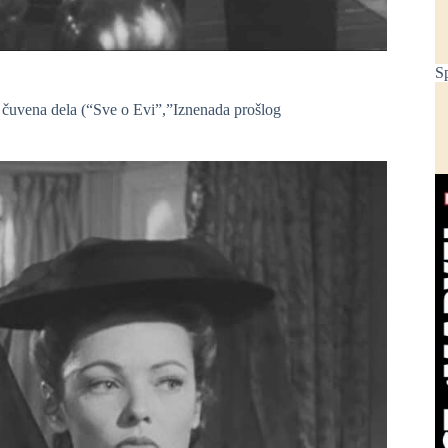
Sp
a čuvena dela (“Sve o Evi”,”Iznenada prošlog