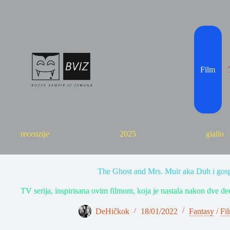
Skip
to
content
Film
recenzije
2025
giallo
The Ghost and Mrs. Muir aka Duh i gos
TV serija, inspirisana ovim filmom, koja je nastala nakon dve d
DeHičkok
18/01/2022
Fantasy
/
Fi