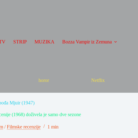
TV
STRIP
MUZIKA
Bozza Vampir iz Zemuna
horor
Netflix
pođa Mjuir (1947)
ecenije (1968) doživela je samo dve sezone
lm
/
Filmske recenzije
1 min