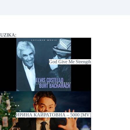
UZIKA:
God Give Me Strength
ИРИНА КАЙРАТОВНА – 5000 [MV]