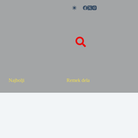
Najbolji
Remek dela