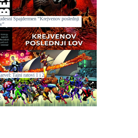
udesni Spajdermen “Krejvenov poslednji
ov”
rvel: Tajni ratovi 1 i 2