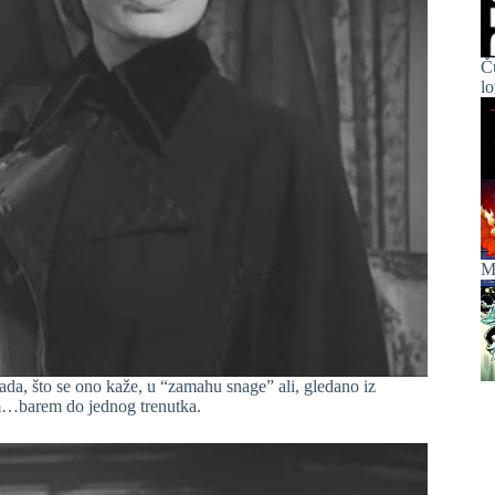
Č
l
Ma
ada, što se ono kaže, u “zamahu snage” ali, gledano iz
ilm…barem do jednog trenutka.