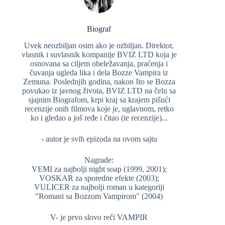
Biograf
Uvek neozbiljan osim ako je ozbiljan. Direktor,
vlasnik i suvlasnik kompanije BVIZ LTD koja je
osnovana sa ciljem obeležavanja, praćenja i
čuvanja ugleda lika i dela Bozze Vampira iz
Zemuna. Poslednjih godina, nakon što se Bozza
povukao iz javnog života, BVIZ LTD na čelu sa
sjajnim Biografom, krpi kraj sa krajem pišući
recenzije onih filmova koje je, uglavnom, retko
ko i gledao a još ređe i čitao (te recenzije)...
- autor je svih epizoda na ovom sajtu
Nagrade:
VEMI za najbolji night soap (1999, 2001);
VOSKAR za sporedne efekte (2003);
VULICER za najbolji roman u kategoriji
"Romani sa Bozzom Vampirom" (2004)
V- je prvo slovo reči VAMPIR