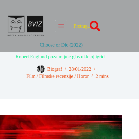
Skip
to
content
Pretraga
Choose or Die (2022)
Robert Englund pozajmljuje glas ukletoj igrici.
Biograf
28/01/2022
Film
/
Filmske recenzije
/
Horor
2 mins