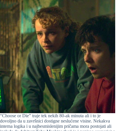
“Choose or Die” traje tek nekih 80-ak minuta ali i to je
dovoljno da u završnici dostigne neslućene visine. Nekakva
interna logika i u najbesmislenijim pričama mora postojati ali