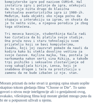
kompjuterske igre pod nazivom CURS>R. Hal 
instalira igru i počinje da igra, očekujući 
da to nije ništa drugo do klasična 
tekstualna avanturistička igra iz 1980-ih. 
Međutim, kada objekti oko njega počnu da 
stupaju u interakciju sa igrom, on shvata da 
je to nešto više, a njegova porodica je zbog 
toga oštećena.

Tri meseca kasnije, studentkinja Kaila radi 
kao čistačica da bi platila svoje studije. 
Ona pruža novu i staru tehnologiju svom 
prijatelju koji se bavi kompjuterima, 
Isaaku, koji joj zauzvrat pomaže da nauči da 
kodira kako bi stekla dovoljno veština za 
svoje časove. Kajlina majka, Tea, postala je 
narkomanka nakon smrti sina Rikija, a takođe 
trpi psihičko i seksualno zlostavljanje od 
svog sakupljača kirije, Lensa, koji je 
snabdeva drogom i tera na prostituciju u 
zamenu da ne bude izbačen iz nje. stan.
Moram priznati da neke stvari iz gornjeg opisa nisam uopšte
skapirao tokom gledanja filma “Choose or Die”. To samo
govori o nivou moje inteligencije ali i o genijalnosti ovog,
svakako, višeslojnog filma koji morate gledati mnogo puta da
bi ste u potpunosti uživali u njemu.