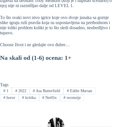
izgleda da debitant Toby Meakins (koji je i napisao scenario) o
njoj nije ni razmišljao dalje od LEVEL 1.
To što svaki novi nivo igrice koje ovo dvoje junaka sa gornje
slike igraju ruši pravila koja su uspostavljena na prethodnom i
nije toliki problem koliki je to što sledi dosadno, neubedljivo i
tupavo.
Choose život i ne gledajte ovo đubre…
Na skali od (1-6) ocena: 1+
Tags
#
1
#
2022
#
Asa Butterfield
#
Eddie Marsan
#
horor
#
kritika
#
Netflix
#
recenzije