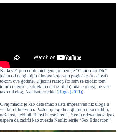
Kada već pomenuh inteligenciju meni je “Choose or Die”
jedan od najglupljih filmova koje sam pogledao (u celosti)
tokom ove godine…i jedini razlog što sam se izložio tom
teroru (“teror” je direktni citat iz filma) bila je uloga, ne više
tako mladog, Asa Butterfielda (
Hugo (2011)
).
Ovaj mladić je kao dete imao zaista impresivan niz uloga u
velikim filmovima. Poslednjih godina glumi u nizu malih i,
nažalost, nebitnih filmskih ostvarenja. Svoju relevantnost ipak
uspeva da zadrži kao zvezda Netflix serije “Sex Education”.