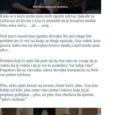
Kada se u kuću preko puta useli zgodni udovac (takođe sa
ćerkicom ali živom ) Ana će pomisliti da je konačno možda
čeka neka sreća…. ali…. avaj…
Neil (novi sused) ima zgodnu devojku što neće dugo biti
problem jer će već na kraju, te druge epizode, Ana videti, kroz
prozor, kako ona (ta devojka) krvavo strada u kući preko puta
ulice.
Problem koji će ipak biti jeste taj da Ani niko ne veruje da je
videla šta je videla i da je sve to posledica “od lošeg vina”.
Pogotovo što ta, navodna, mrtva devojka komunicira sa Neil-
om putem telefona.
Plus, neko tajno boravi na tavanu Anine kuće, plus, Ana ima
fobiju od kiše, plus osim vina uzima i lekove koje joj je
prepisao psihijatar…plus, na plus Ana obožava da sprema
“pileći složenac”