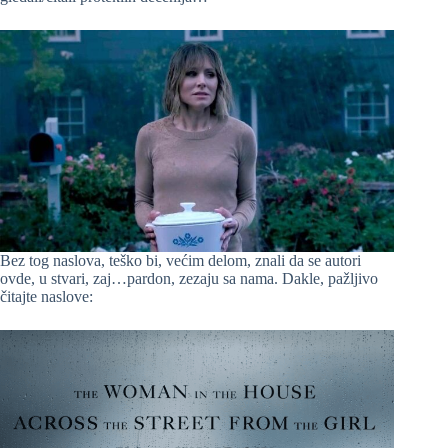
Bez tog naslova, teško bi, većim delom, znali da se autori
ovde, u stvari, zaj…pardon, zezaju sa nama. Dakle, pažljivo
čitajte naslove: