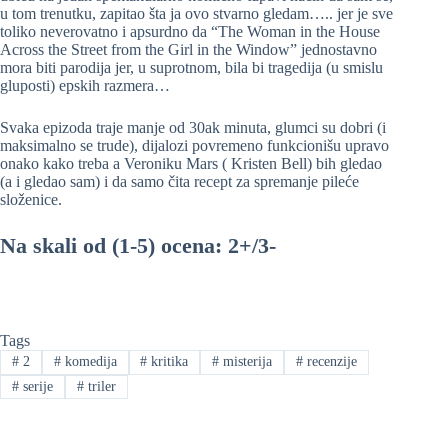
u tom trenutku, zapitao šta ja ovo stvarno gledam….. jer je sve
toliko neverovatno i apsurdno da “The Woman in the House
Across the Street from the Girl in the Window” jednostavno
mora biti parodija jer, u suprotnom, bila bi tragedija (u smislu
gluposti) epskih razmera…
Svaka epizoda traje manje od 30ak minuta, glumci su dobri (i
maksimalno se trude), dijalozi povremeno funkcionišu upravo
onako kako treba a Veroniku Mars ( Kristen Bell) bih gledao
(a i gledao sam) i da samo čita recept za spremanje pileće
složenice.
Na skali od (1-5) ocena: 2+/3-
Tags
#
2
#
komedija
#
kritika
#
misterija
#
recenzije
#
serije
#
triler