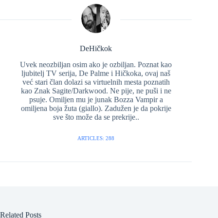
DeHičkok
Uvek neozbiljan osim ako je ozbiljan. Poznat kao
ljubitelj TV serija, De Palme i Hičkoka, ovaj naš
već stari član dolazi sa virtuelnih mesta poznatih
kao Znak Sagite/Darkwood. Ne pije, ne puši i ne
psuje. Omiljen mu je junak Bozza Vampir a
omiljena boja žuta (giallo). Zadužen je da pokrije
sve što može da se prekrije..
ARTICLES: 288
Related Posts