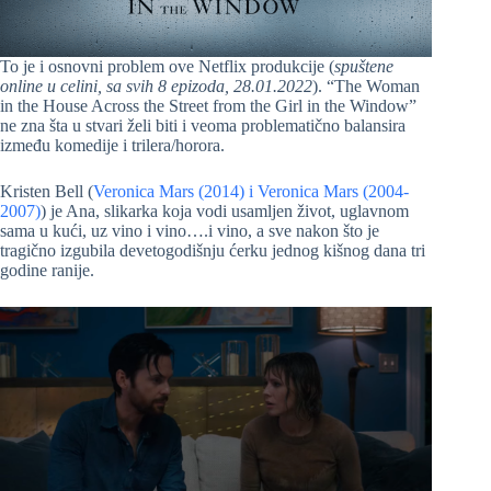
To je i osnovni problem ove Netflix produkcije (
spuštene
online u celini, sa svih 8 epizoda, 28.01.2022
). “The Woman
in the House Across the Street from the Girl in the Window”
ne zna šta u stvari želi biti i veoma problematično balansira
između komedije i trilera/horora.
Kristen Bell (
Veronica Mars (2014) i Veronica Mars (2004-
2007)
) je Ana, slikarka koja vodi usamljen život, uglavnom
sama u kući, uz vino i vino….i vino, a sve nakon što je
tragično izgubila devetogodišnju ćerku jednog kišnog dana tri
godine ranije.