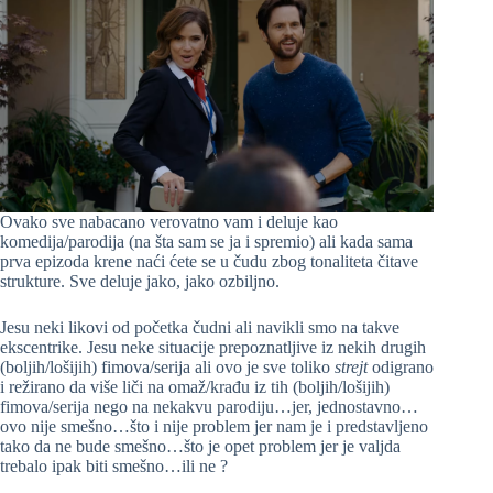
Ovako sve nabacano verovatno vam i deluje kao
komedija/parodija (na šta sam se ja i spremio) ali kada sama
prva epizoda krene naći ćete se u čudu zbog tonaliteta čitave
strukture. Sve deluje jako, jako ozbiljno.
Jesu neki likovi od početka čudni ali navikli smo na takve
ekscentrike. Jesu neke situacije prepoznatljive iz nekih drugih
(boljih/lošijih) fimova/serija ali ovo je sve toliko
strejt
odigrano
i režirano da više liči na omaž/krađu iz tih (boljih/lošijih)
fimova/serija nego na nekakvu parodiju…jer, jednostavno…
ovo nije smešno…što i nije problem jer nam je i predstavljeno
tako da ne bude smešno…što je opet problem jer je valjda
trebalo ipak biti smešno…ili ne ?