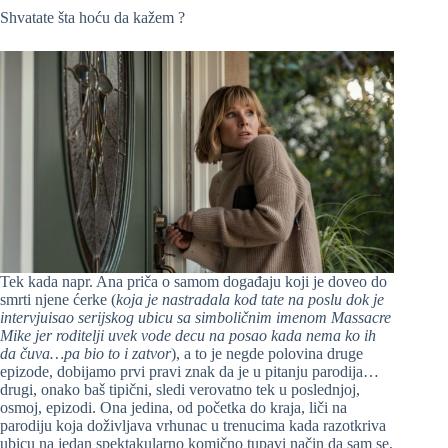
Shvatate šta hoću da kažem ?
Tek kada napr. Ana priča o samom događaju koji je doveo do
smrti njene ćerke (
koja je nastradala kod tate na poslu dok je
intervjuisao serijskog ubicu sa simboličnim imenom Massacre
Mike jer roditelji uvek vode decu na posao kada nema ko ih
da čuva…pa bio to i zatvor
), a to je negde polovina druge
epizode, dobijamo prvi pravi znak da je u pitanju parodija…
drugi, onako baš tipični, sledi verovatno tek u poslednjoj,
osmoj, epizodi. Ona jedina, od početka do kraja, liči na
parodiju koja doživljava vrhunac u trenucima kada razotkriva
ubicu na jedan spektakularno komično tupavi način da sam se,