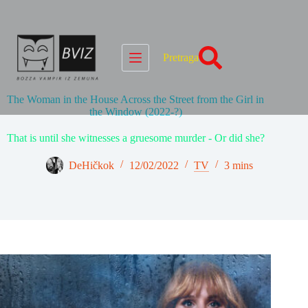
Skip
to
content
Pretraga
The Woman in the House Across the Street from the Girl in
the Window (2022-?)
That is until she witnesses a gruesome murder - Or did she?
DeHičkok
12/02/2022
TV
3 mins