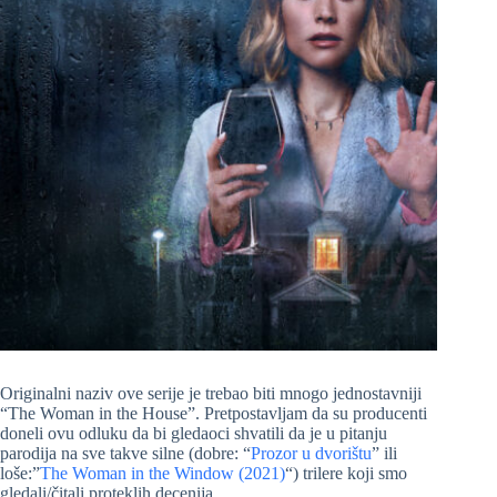
Originalni naziv ove serije je trebao biti mnogo jednostavniji
“The Woman in the House”. Pretpostavljam da su producenti
doneli ovu odluku da bi gledaoci shvatili da je u pitanju
parodija na sve takve silne (dobre: “
Prozor u dvorištu
” ili
loše:”
The Woman in the Window (2021)
“) trilere koji smo
gledali/čitali proteklih decenija…