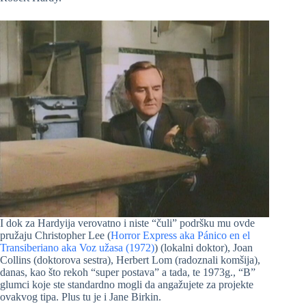
I dok za Hardyija verovatno i niste “čuli” podršku mu ovde
pružaju Christopher Lee (
Horror Express aka Pánico en el
Transiberiano aka Voz užasa (1972)
) (lokalni doktor), Joan
Collins (doktorova sestra), Herbert Lom (radoznali komšija),
danas, kao što rekoh “super postava” a tada, te 1973g., “B”
glumci koje ste standardno mogli da angažujete za projekte
ovakvog tipa. Plus tu je i Jane Birkin.