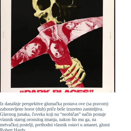
Iz današnje perspektive glumačka postava ove (sa pravom)
zaboravljene horor (duh) priče beše izuzetno zanimljiva.
Glavnog junaka, čoveka koji na “neobičan” način postaje
vlasnik starog oronulog imanja, nakon što mu ga, na
mrtvačkoj postelji, prethodni vlasnik ostavi u amanet, glumi
Robert Hardy.