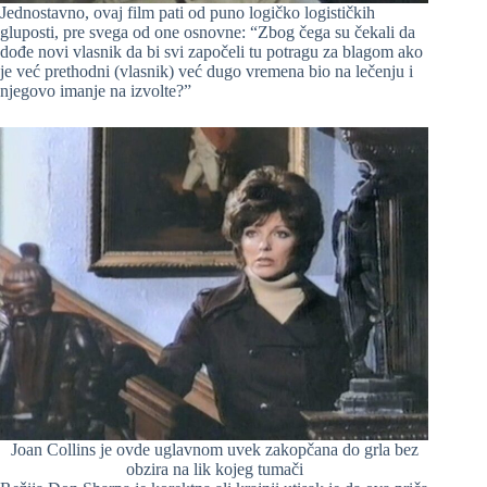
Jednostavno, ovaj film pati od puno logičko logističkih
gluposti, pre svega od one osnovne: “Zbog čega su čekali da
dođe novi vlasnik da bi svi započeli tu potragu za blagom ako
je već prethodni (vlasnik) već dugo vremena bio na lečenju i
njegovo imanje na izvolte?”
Joan Collins je ovde uglavnom uvek zakopčana do grla bez
obzira na lik kojeg tumači