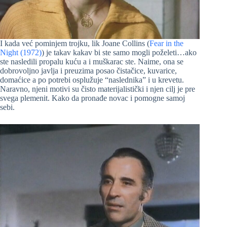
I kada već pominjem trojku, lik Joane Collins (
Fear in the
Night (1972)
) je takav kakav bi ste samo mogli poželeti…ako
ste nasledili propalu kuću a i muškarac ste. Naime, ona se
dobrovoljno javlja i preuzima posao čistačice, kuvarice,
domaćice a po potrebi osplužuje “naslednika” i u krevetu.
Naravno, njeni motivi su čisto materijalistički i njen cilj je pre
svega plemenit. Kako da pronađe novac i pomogne samoj
sebi.