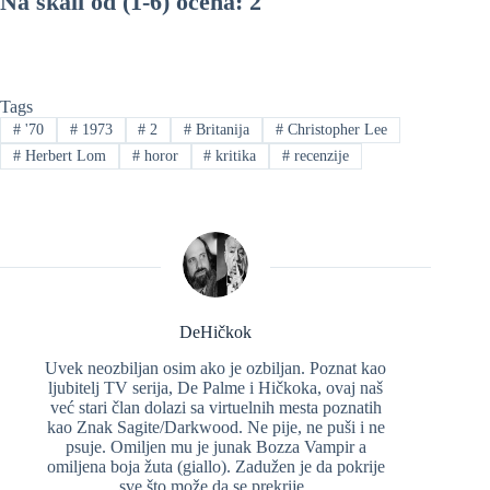
Na skali od (1-6) ocena: 2
Tags
#
'70
#
1973
#
2
#
Britanija
#
Christopher Lee
#
Herbert Lom
#
horor
#
kritika
#
recenzije
DeHičkok
Uvek neozbiljan osim ako je ozbiljan. Poznat kao
ljubitelj TV serija, De Palme i Hičkoka, ovaj naš
već stari član dolazi sa virtuelnih mesta poznatih
kao Znak Sagite/Darkwood. Ne pije, ne puši i ne
psuje. Omiljen mu je junak Bozza Vampir a
omiljena boja žuta (giallo). Zadužen je da pokrije
sve što može da se prekrije..