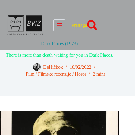
Skip
to
content
Pretraga
Dark Places (1973)
There is more than death waiting for you in Dark Places.
DeHičkok
18/02/2022
Film
/
Filmske recenzije
/
Horor
2 mins