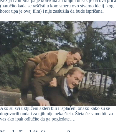
Režija Don Sharpa je korektna ali krajnji utisak je da ova priča
(naročito kada se raščisti u kom smeru ovo stvarno ide tj. kog
horor tipa je ovaj film) i nije zaslužila da bude ispričana.
Ako su svi uključeni akteri bili i isplaćeni onako kako su se
dogovorili onda i za njih nije neka šteta. Šteta će samo biti za
vas ako ipak odlučite da ga pogledate….