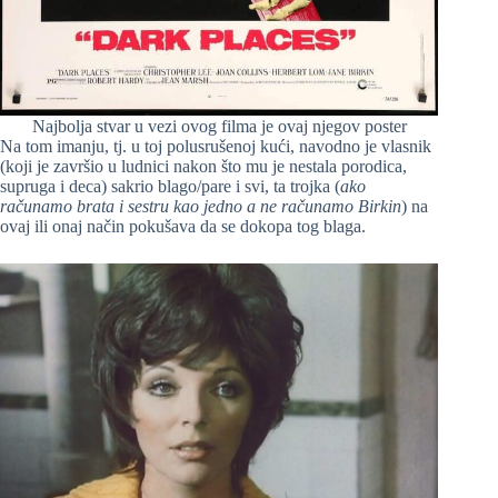
Najbolja stvar u vezi ovog filma je ovaj njegov poster
Na tom imanju, tj. u toj polusrušenoj kući, navodno je vlasnik
(koji je završio u ludnici nakon što mu je nestala porodica,
supruga i deca) sakrio blago/pare i svi, ta trojka (
ako
računamo brata i sestru kao jedno
a ne računamo Birkin
) na
ovaj ili onaj način pokušava da se dokopa tog blaga.