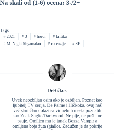
Na skali od (1-6) ocena: 3-/2+
Tags
#
2021
#
3
#
horor
#
kritika
#
M. Night Shyamalan
#
recenzije
#
SF
DeHičkok
Uvek neozbiljan osim ako je ozbiljan. Poznat kao
ljubitelj TV serija, De Palme i Hičkoka, ovaj naš
već stari član dolazi sa virtuelnih mesta poznatih
kao Znak Sagite/Darkwood. Ne pije, ne puši i ne
psuje. Omiljen mu je junak Bozza Vampir a
omiljena boja žuta (giallo). Zadužen je da pokrije