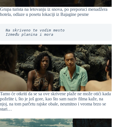
Grupa turista na letovanju iz snova, po preporuci menadžera
hotela, odlaze u posetu lokaciji iz Bajagine pesme
Na skriveno te vodim mesto

Između planina i mora
Tamo će otkriti da se sa ove skrivene plaže ne može otići kada
poželite i, što je još gore, kao što sam naziv filma kaže, na
njoj, na tom parčetu rajske obale, neumitno i veoma brzo se
stari…