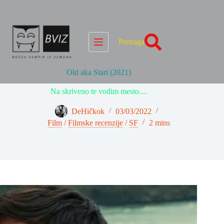
Skip
to
content
Pretraga
Old aka Stari (2021)
Na skriveno te vodim mesto....
DeHičkok
03/03/2022
Film
/
Filmske recenzije
/
SF
2 mins