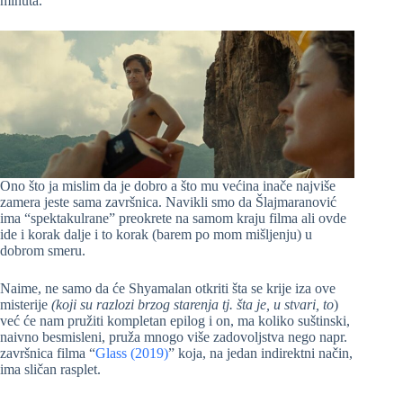
minuta.
Ono što ja mislim da je dobro a što mu većina inače najviše
zamera jeste sama završnica. Navikli smo da Šlajmaranović
ima “spektakulrane” preokrete na samom kraju filma ali ovde
ide i korak dalje i to korak (barem po mom mišljenju) u
dobrom smeru.
Naime, ne samo da će Shyamalan otkriti šta se krije iza ove
misterije
(koji su razlozi brzog starenja tj. šta je, u stvari, to
)
već će nam pružiti kompletan epilog i on, ma koliko suštinski,
naivno besmisleni, pruža mnogo više zadovoljstva nego napr.
završnica filma “
Glass (2019)
” koja, na jedan indirektni način,
ima sličan rasplet.