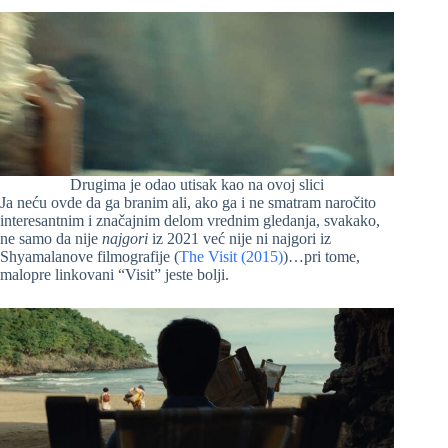
Drugima je odao utisak kao na ovoj slici
Ja neću ovde da ga branim ali, ako ga i ne smatram naročito
interesantnim i značajnim delom vrednim gledanja, svakako,
ne samo da nije
najgori
iz 2021 već nije ni najgori iz
Shyamalanove filmografije (
The Visit (2015)
)…pri tome,
malopre linkovani “Visit” jeste bolji.