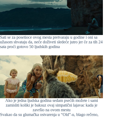
Sati se za posetioce ovog mesta pretvaraju u godine i oni sa
užasom shvataju da, neće doživeti sledeće jutro jer će za tih 24
sata proći gotovo 50 ljudskih godina
Ako je jedna ljudska godina sedam psećih možete i sami
zamisliti koliki je baksuz ovaj simpatični lajavac kada je
završio na ovom mestu
Svakao da su glumačka ostvarenja u “Old”-u, blago rečeno,