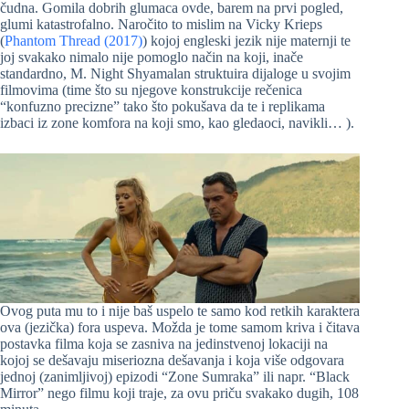
čudna. Gomila dobrih glumaca ovde, barem na prvi pogled,
glumi katastrofalno. Naročito to mislim na Vicky Krieps
(
Phantom Thread (2017)
) kojoj engleski jezik nije maternji te
joj svakako nimalo nije pomoglo način na koji, inače
standardno, M. Night Shyamalan struktuira dijaloge u svojim
filmovima (time što su njegove konstrukcije rečenica
“konfuzno precizne” tako što pokušava da te i replikama
izbaci iz zone komfora na koji smo, kao gledaoci, navikli… ).
Ovog puta mu to i nije baš uspelo te samo kod retkih karaktera
ova (jezička) fora uspeva. Možda je tome samom kriva i čitava
postavka filma koja se zasniva na jedinstvenoj lokaciji na
kojoj se dešavaju miseriozna dešavanja i koja više odgovara
jednoj (zanimljivoj) epizodi “Zone Sumraka” ili napr. “Black
Mirror” nego filmu koji traje, za ovu priču svakako dugih, 108