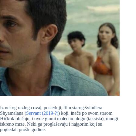
Iz nekog razloga ovaj, poslednji, film starog švindlera
Shyamalana (
Servant (2019-?)
) koji, inače po svom starom
Hičkok običaju, i ovde glumi malecnu ulogu (taksista), mnogi
iskreno mrze. Neki ga proglašavaju i najgorim koji su
pogledali prošle godine.