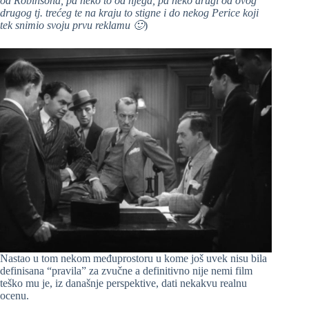
od Robinsona, pa neko to od njega, pa neko drugi od ovog
drugog tj. trećeg te na kraju to stigne i do nekog Perice koji
tek snimio svoju prvu reklamu 🙂
)
Nastao u tom nekom međuprostoru u kome još uvek nisu bila
definisana “pravila” za zvučne a definitivno nije nemi film
teško mu je, iz današnje perspektive, dati nekakvu realnu
ocenu.