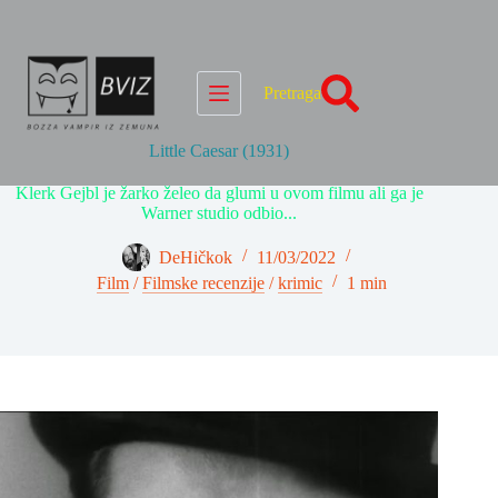
Skip
to
content
Pretraga
Little Caesar (1931)
Klerk Gejbl je žarko želeo da glumi u ovom filmu ali ga je
Warner studio odbio...
DeHičkok
11/03/2022
Film
/
Filmske recenzije
/
krimic
1 min