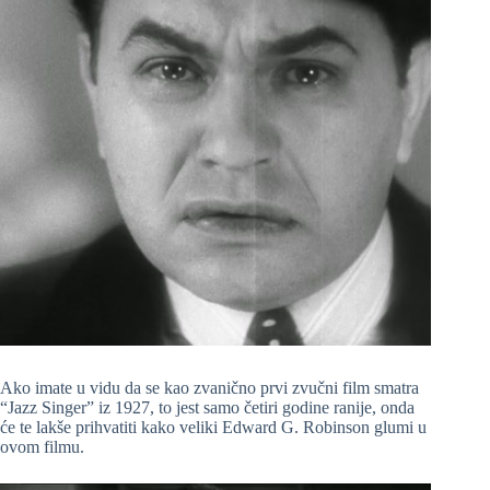
Ako imate u vidu da se kao zvanično prvi zvučni film smatra
“Jazz Singer” iz 1927, to jest samo četiri godine ranije, onda
će te lakše prihvatiti kako veliki Edward G. Robinson glumi u
ovom filmu.