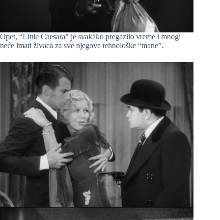
Opet, “Little Caesara” je svakako pregazilo vreme i mnogi
neće imati živaca za sve njegove tehnološke “mane”.