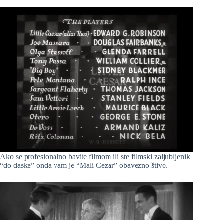
Ako se profesionalno bavite filmom ili ste filmski zaljubljenik
“do daske” onda vam je “Mali Cezar” obavezno štivo.