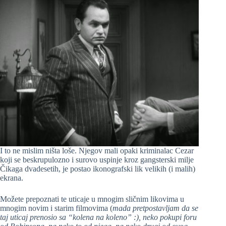
I to ne mislim ništa loše. Njegov mali opaki kriminalac Cezar
koji se beskrupulozno i surovo uspinje kroz gangsterski milje
Čikaga dvadesetih, je postao ikonografski lik velikih (i malih)
ekrana.
Možete prepoznati te uticaje u mnogim sličnim likovima u
mnogim novim i starim filmovima (
mada pretpostavljam da se
taj uticaj prenosio sa “kolena na koleno” :), neko pokupi foru