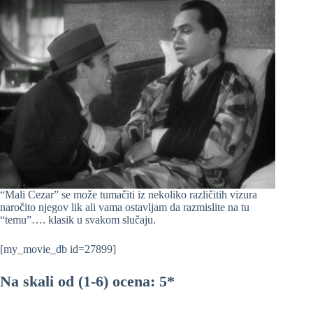
“Mali Cezar” se može tumačiti iz nekoliko različitih vizura
naročito njegov lik ali vama ostavljam da razmislite na tu
“temu”…. klasik u svakom slučaju.
[my_movie_db id=27899]
Na skali od (1-6) ocena: 5*