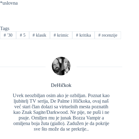
*uslovna
Tags
#
'30
#
5
#
klasik
#
krimic
#
kritika
#
recenzije
DeHičkok
Uvek neozbiljan osim ako je ozbiljan. Poznat kao
ljubitelj TV serija, De Palme i Hičkoka, ovaj naš
već stari član dolazi sa virtuelnih mesta poznatih
kao Znak Sagite/Darkwood. Ne pije, ne puši i ne
psuje. Omiljen mu je junak Bozza Vampir a
omiljena boja žuta (giallo). Zadužen je da pokrije
sve što može da se prekrije..