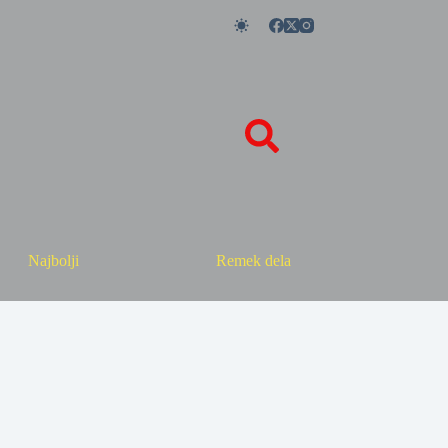
Najbolji
Remek dela