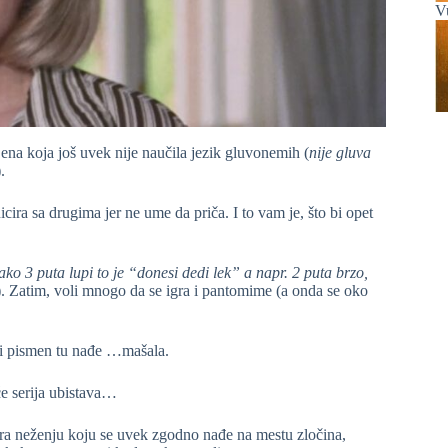
V
 Žena koja još uvek nije naučila jezik gluvonemih (
nije gluva
).
ira sa drugima jer ne ume da priča. I to vam je, što bi opet
ako 3 puta lupi to je “donesi dedi lek” a napr. 2 puta brzo,
). Zatim, voli mnogo da se igra i pantomime (a onda se oko
š i pismen tu nađe …mašala.
e serija ubistava…
ora neženju koju se uvek zgodno nađe na mestu zločina,