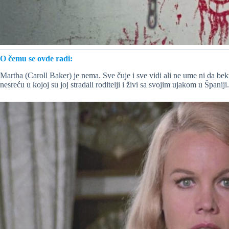
O čemu se ovde radi:
Martha (Caroll Baker) je nema. Sve čuje i sve vidi ali ne ume ni da be
nesreću u kojoj su joj stradali roditelji i živi sa svojim ujakom u Španiji.