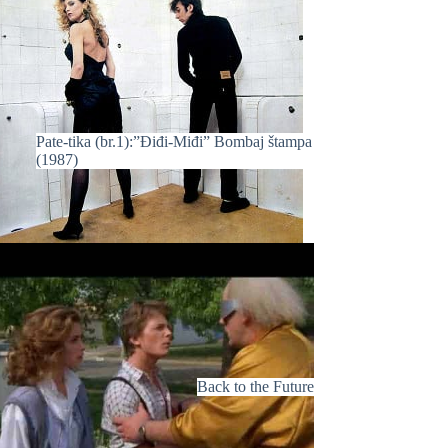
Pate-tika (br.1):”Điđi-Miđi” Bombaj štampa
(1987)
Back to the Future