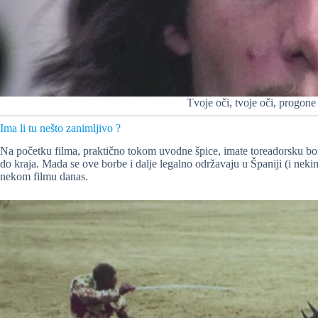
Tvoje oči, tvoje oči, progo
Ima li tu nešto zanimljivo ?
Na početku filma, praktično tokom uvodne špice, imate toreadorsku b
do kraja. Mada se ove borbe i dalje legalno održavaju u Španiji (i nek
nekom filmu danas.