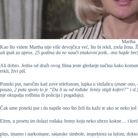
Martha
Kao što videte Martha nije više devojčica već, što bi rekli, zrela žena.
ali ipak za aprox. 25 godina da ne nauči znakovni jezik…ma hajde bre
Ali dobro. Jedna od draži ovog filma jeste gledanje načina kako komunic
rekli, živi piš.
Poneki put, naročito kad zove telefonom, lupka u slušalicu (
znate ono, 
pauza, 2 puta sporo to je “Da li su od rođake Jenny stigli koferi?” i sl.
nje okupalja rodbina ili policija i pogađaju).
Čak ume poneki put i da napiše ono što želi da kaže te ako se neko jo
Elem, u posetu im dolazi rođaka Jenny koju neko ubrzo kokne… i kreć
plus, imamo i narkomane, satanske simbole, inspektora sa lulom, dokt