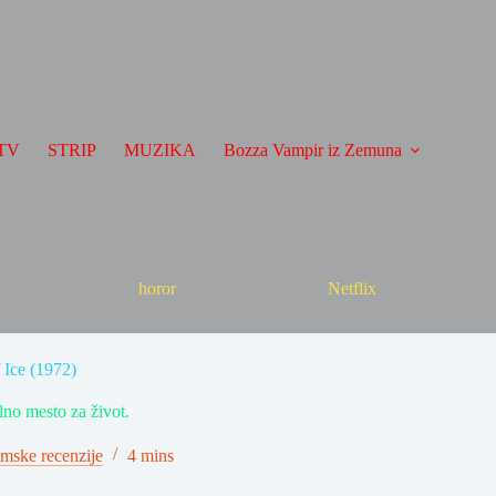
TV
STRIP
MUZIKA
Bozza Vampir iz Zemuna
horor
Netflix
f Ice (1972)
lno mesto za život.
lmske recenzije
4 mins