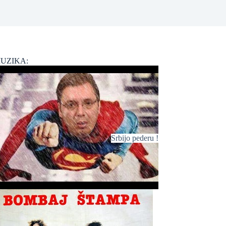
UZIKA:
Srbijo pederu !