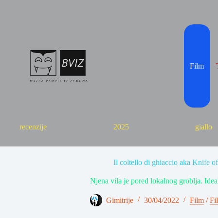
Skip
to
content
Film
recenzije
2025
giallo
Il coltello di ghiaccio aka Knife o
Njena vila je pored lokalnog groblja. Idea
Gimitrije
30/04/2022
Film
/
Fi