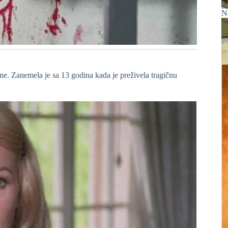
N
kne. Zanemela je sa 13 godina kada je preživela tragičnu