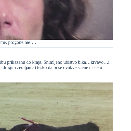
ne me, progone me….
orbu prikazanu do kraja. Snimljeno ubistvo bika…krvavo…i
im drugim zemljama) teško da bi se ovakve scene našle u