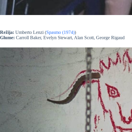
Režija:
Umberto Lenzi (
Spasmo (1974)
)
Glume:
Carroll Baker, Evelyn Stewart, Alan Scott, George Rigaud