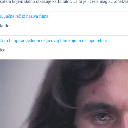
šofera kojem stalno otkazuje karburator…a tu je i česta magla…onak
Ključna reč iz naziva filma:
knife
Ako bi opisao jednom rečju ovaj film koju bi reč upotrebio:
ice