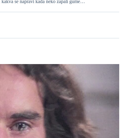
va kakva se napravi kada neko zapali gume…