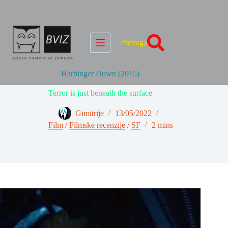
Skip
to
content
Pretraga
Harbinger Down (2015)
Terror is just beneath the surface
Gimitrije
13/05/2022
Film
/
Filmske recenzije
/
SF
2 mins