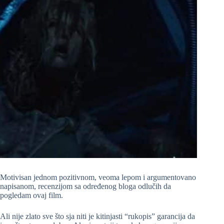
Motivisan jednom pozitivnom, veoma lepom i argumentovano
napisanom, recenzijom sa određenog bloga odlučih da
pogledam ovaj film.
Ali nije zlato sve što sja niti je kitinjasti “rukopis” garancija da