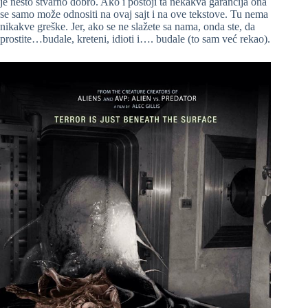
je nešto stvarno dobro. Ako i postoji ta nekakva garancija ona
se samo može odnositi na ovaj sajt i na ove tekstove. Tu nema
nikakve greške. Jer, ako se ne slažete sa nama, onda ste, da
prostite…budale, kreteni, idioti i…. budale (to sam već rekao).