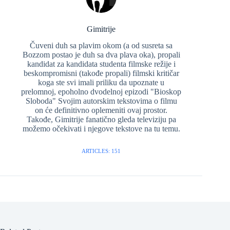
Gimitrije
Čuveni duh sa plavim okom (a od susreta sa
Bozzom postao je duh sa dva plava oka), propali
kandidat za kandidata studenta filmske režije i
beskompromisni (takođe propali) filmski kritičar
koga ste svi imali priliku da upoznate u
prelomnoj, epoholno dvodelnoj epizodi "Bioskop
Sloboda" Svojim autorskim tekstovima o filmu
on će definitivno oplemeniti ovaj prostor.
Takođe, Gimitrije fanatično gleda televiziju pa
možemo očekivati i njegove tekstove na tu temu.
ARTICLES: 151