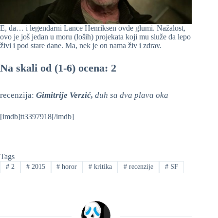
E, da… i legendarni Lance Henriksen ovde glumi. Nažalost,
ovo je još jedan u moru (loših) projekata koji mu služe da lepo
živi i pod stare dane. Ma, nek je on nama živ i zdrav.
Na skali od (1-6) ocena: 2
recenzija:
Gimitrije Verzić,
duh sa dva plava oka
[imdb]tt3397918[/imdb]
Tags
#
2
#
2015
#
horor
#
kritika
#
recenzije
#
SF