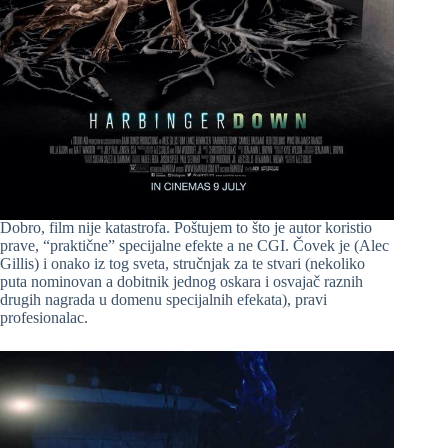
Dobro, film nije katastrofa. Poštujem to što je autor koristio
prave, “praktične” specijalne efekte a ne CGI. Čovek je (Alec
Gillis) i onako iz tog sveta, stručnjak za te stvari (nekoliko
puta nominovan a dobitnik jednog oskara i osvajač raznih
drugih nagrada u domenu specijalnih efekata), pravi
profesionalac.