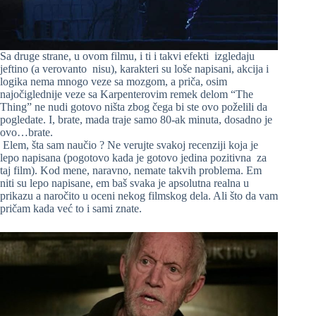
Sa druge strane, u ovom filmu, i ti i takvi efekti izgledaju
jeftino (a verovanto nisu), karakteri su loše napisani, akcija i
logika nema mnogo veze sa mozgom, a priča, osim
najočiglednije veze sa Karpenterovim remek delom “The
Thing” ne nudi gotovo ništa zbog čega bi ste ovo poželili da
pogledate. I, brate, mada traje samo 80-ak minuta, dosadno je
ovo…brate.
Elem, šta sam naučio ? Ne verujte svakoj recenziji koja je
lepo napisana (pogotovo kada je gotovo jedina pozitivna za
taj film). Kod mene, naravno, nemate takvih problema. Em
niti su lepo napisane, em baš svaka je apsolutna realna u
prikazu a naročito u oceni nekog filmskog dela. Ali što da vam
pričam kada već to i sami znate.