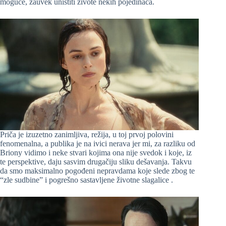
moguće, zauvek uništiti živote nekih pojedinaca.
Priča je izuzetno zanimljiva, režija, u toj prvoj polovini
fenomenalna, a publika je na ivici nerava jer mi, za razliku od
Briony vidimo i neke stvari kojima ona nije svedok i koje, iz
te perspektive, daju sasvim drugačiju sliku dešavanja. Takvu
da smo maksimalno pogođeni nepravdama koje slede zbog te
“zle sudbine” i pogrešno sastavljene životne slagalice .