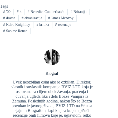
Tags
#
'00
#
4
#
Benedict Cumberbatch
#
Britanija
#
drama
#
ekranizacija
#
James McAvoy
#
Keira Knightley
#
kritika
#
recenzije
#
Saoirse Ronan
Biograf
Uvek neozbiljan osim ako je ozbiljan. Direktor,
vlasnik i suvlasnik kompanije BVIZ LTD koja je
osnovana sa ciljem obeležavanja, praćenja i
čuvanja ugleda lika i dela Bozze Vampira iz
Zemuna. Poslednjih godina, nakon što se Bozza
povukao iz javnog života, BVIZ LTD na čelu sa
sjajnim Biografom, krpi kraj sa krajem pišući
recenzije onih filmova koje je, uglavnom, retko