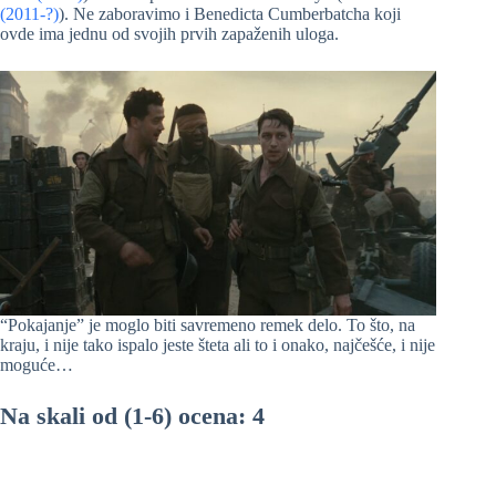
(2011-?)
). Ne zaboravimo i Benedicta Cumberbatcha koji
ovde ima jednu od svojih prvih zapaženih uloga.
“Pokajanje” je moglo biti savremeno remek delo. To što, na
kraju, i nije tako ispalo jeste šteta ali to i onako, najčešće, i nije
moguće…
Na skali od (1-6) ocena: 4