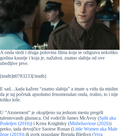
A onda sledi i druga polovina filma koja se odigrava nekoliko
godina kasnije i koja je, nažalost, znatno slabija od ove
ubedljive prve.
[imdb]tt0783233[/imdb]
E sad…kada kažem “znatno slabija” a imate u vidu da mislim
da je taj početak apsolutno fenomenalan onda, realno, to i nije
toliko loše.
U “Atonement” je okupljeno na jednom mestu pregršt
talentovanih glumaca. Od vodećih James McAvoy (
Split aka
Podeljen (2016)
) i Keira Knightley (
Misbehaviour (2020)
)
preko, tada devojčice Saoirse Ronan (
Little Women aka Male
žene (2019)
) ili uvek pouzdane Brenda Blethyn (
Vera