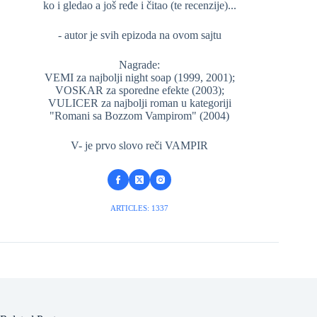
ko i gledao a još ređe i čitao (te recenzije)...
- autor je svih epizoda na ovom sajtu
Nagrade:
VEMI za najbolji night soap (1999, 2001);
VOSKAR za sporedne efekte (2003);
VULICER za najbolji roman u kategoriji
"Romani sa Bozzom Vampirom" (2004)
V- je prvo slovo reči VAMPIR
ARTICLES: 1337