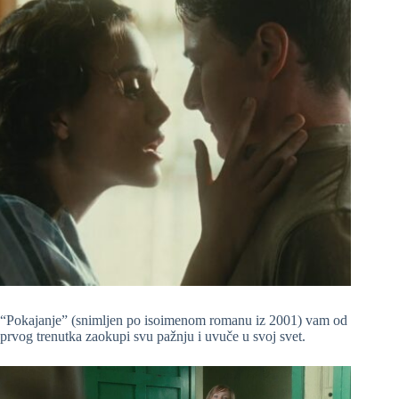
“Pokajanje” (snimljen po isoimenom romanu iz 2001) vam od
prvog trenutka zaokupi svu pažnju i uvuče u svoj svet.