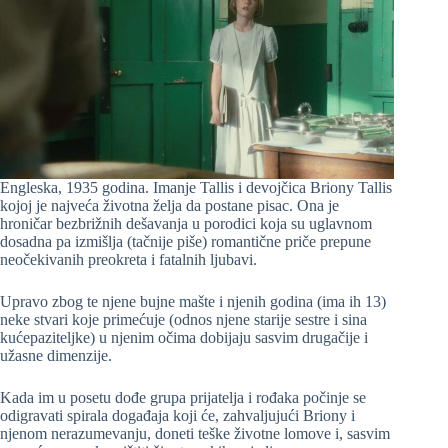
Engleska, 1935 godina. Imanje Tallis i devojčica Briony Tallis
kojoj je najveća životna želja da postane pisac. Ona je
hroničar bezbrižnih dešavanja u porodici koja su uglavnom
dosadna pa izmišlja (tačnije piše) romantične priče prepune
neočekivanih preokreta i fatalnih ljubavi.
Upravo zbog te njene bujne mašte i njenih godina (ima ih 13)
neke stvari koje primećuje (odnos njene starije sestre i sina
kućepaziteljke) u njenim očima dobijaju sasvim drugačije i
užasne dimenzije.
Kada im u posetu dođe grupa prijatelja i rođaka počinje se
odigravati spirala događaja koji će, zahvaljujući Briony i
njenom nerazumevanju, doneti teške životne lomove i, sasvim