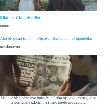
Ključna reč iz naziva filma:
torture
Ako bi opisao jednom rečju ovaj film koju bi reč upotrebio:
nezaboravno
Mada je očigledno ovo lutka Paje Patka njegovo ime/izgled se
iz licencnih razloga nije smelo nigde upotrebiti…