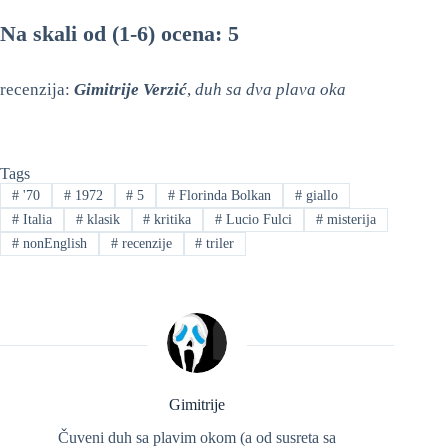
Na skali od (1-6) ocena: 5
recenzija:
Gimitrije Verzić
,
duh sa dva plava oka
Tags
#
'70
#
1972
#
5
#
Florinda Bolkan
#
giallo
#
Italia
#
klasik
#
kritika
#
Lucio Fulci
#
misterija
#
nonEnglish
#
recenzije
#
triler
Gimitrije
Čuveni duh sa plavim okom (a od susreta sa