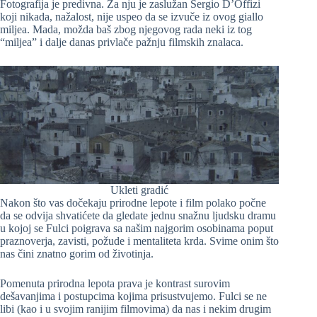
Fotografija je predivna. Za nju je zaslužan Sergio D’Offizi
koji nikada, nažalost, nije uspeo da se izvuče iz ovog giallo
miljea. Mada, možda baš zbog njegovog rada neki iz tog
“miljea” i dalje danas privlače pažnju filmskih znalaca.
Ukleti gradić
Nakon što vas dočekaju prirodne lepote i film polako počne
da se odvija shvatićete da gledate jednu snažnu ljudsku dramu
u kojoj se Fulci poigrava sa našim najgorim osobinama poput
praznoverja, zavisti, požude i mentaliteta krda. Svime onim što
nas čini znatno gorim od životinja.
Pomenuta prirodna lepota prava je kontrast surovim
dešavanjima i postupcima kojima prisustvujemo. Fulci se ne
libi (kao i u svojim ranijim filmovima) da nas i nekim drugim