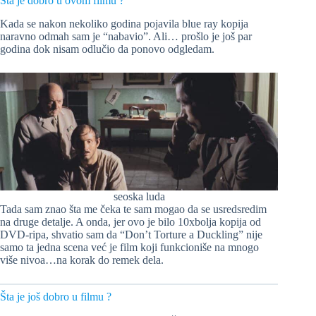
Šta je dobro u ovom filmu ?
Kada se nakon nekoliko godina pojavila blue ray kopija
naravno odmah sam je “nabavio”. Ali… prošlo je još par
godina dok nisam odlučio da ponovo odgledam.
seoska luda
Tada sam znao šta me čeka te sam mogao da se usredsredim
na druge detalje. A onda, jer ovo je bilo 10xbolja kopija od
DVD-ripa, shvatio sam da “Don’t Torture a Duckling” nije
samo ta jedna scena već je film koji funkcioniše na mnogo
više nivoa…na korak do remek dela.
Šta je još dobro u filmu ?