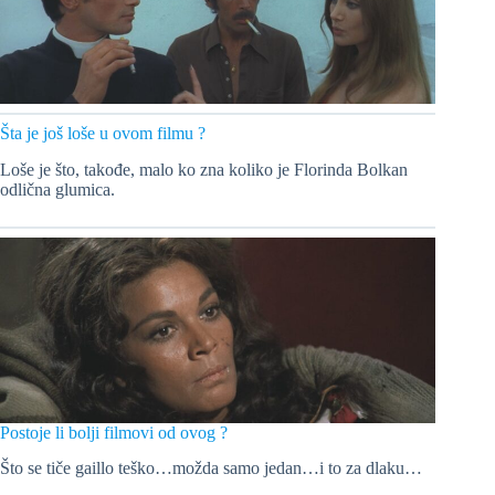
Šta je još loše u ovom filmu ?
Loše je što, takođe, malo ko zna koliko je Florinda Bolkan
odlična glumica.
Postoje li bolji filmovi od ovog ?
Što se tiče gaillo teško…možda samo jedan…i to za dlaku…