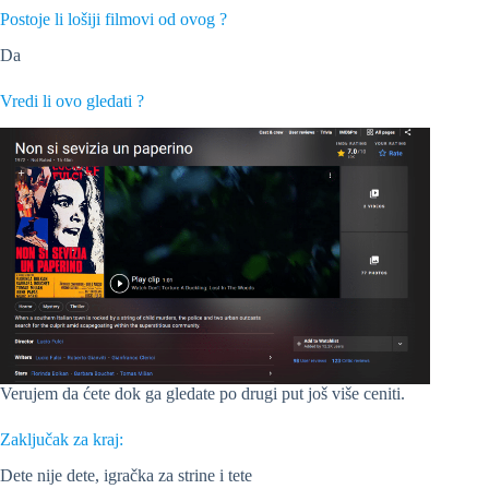
Postoje li lošiji filmovi od ovog ?
Da
Vredi li ovo gledati ?
Verujem da ćete dok ga gledate po drugi put još više ceniti.
Zaključak za kraj:
Dete nije dete, igračka za strine i tete