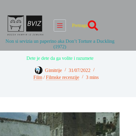
Skip
to
content
Pretraga
Non si sevizia un paperino aka Don’t Torture a Duckling
(1972)
Dete je dete da ga volite i razumete
Gimitrije
31/07/2022
Film
/
Filmske recenzije
3 mins