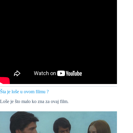
Šta je loše u ovom filmu ?
Loše je što malo ko zna za ovaj film.