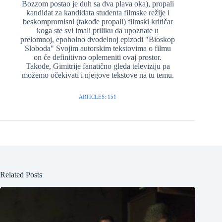
Bozzom postao je duh sa dva plava oka), propali
kandidat za kandidata studenta filmske režije i
beskompromisni (takođe propali) filmski kritičar
koga ste svi imali priliku da upoznate u
prelomnoj, epoholno dvodelnoj epizodi "Bioskop
Sloboda" Svojim autorskim tekstovima o filmu
on će definitivno oplemeniti ovaj prostor.
Takođe, Gimitrije fanatično gleda televiziju pa
možemo očekivati i njegove tekstove na tu temu.
ARTICLES: 151
Related Posts