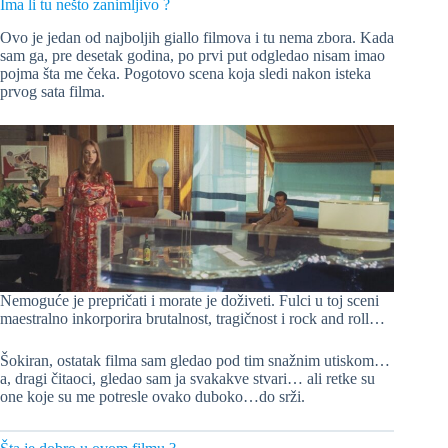
Ima li tu nešto zanimljivo ?
Ovo je jedan od najboljih giallo filmova i tu nema zbora. Kada
sam ga, pre desetak godina, po prvi put odgledao nisam imao
pojma šta me čeka. Pogotovo scena koja sledi nakon isteka
prvog sata filma.
Nemoguće je prepričati i morate je doživeti. Fulci u toj sceni
maestralno inkorporira brutalnost, tragičnost i rock and roll…
Šokiran, ostatak filma sam gledao pod tim snažnim utiskom…
a, dragi čitaoci, gledao sam ja svakakve stvari… ali retke su
one koje su me potresle ovako duboko…do srži.