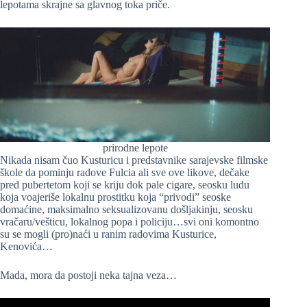
lepotama skrajne sa glavnog toka priče.
prirodne lepote
Nikada nisam čuo Kusturicu i predstavnike sarajevske filmske
škole da pominju radove Fulcia ali sve ove likove, dečake
pred pubertetom koji se kriju dok pale cigare, seosku ludu
koja voajeriše lokalnu prostitku koja “privodi” seoske
domaćine, maksimalno seksualizovanu došljakinju, seosku
vračaru/vešticu, lokalnog popa i policiju…svi oni komontno
su se mogli (pro)naći u ranim radovima Kusturice,
Kenovića…
Mada, mora da postoji neka tajna veza…