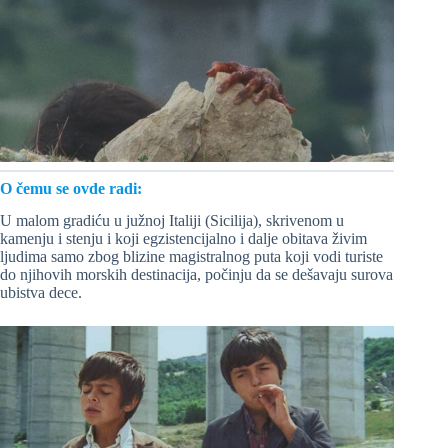
O čemu se ovde radi:
U malom gradiću u južnoj Italiji (Sicilija), skrivenom u
kamenju i stenju i koji egzistencijalno i dalje obitava živim
ljudima samo zbog blizine magistralnog puta koji vodi turiste
do njihovih morskih destinacija, počinju da se dešavaju surova
ubistva dece.