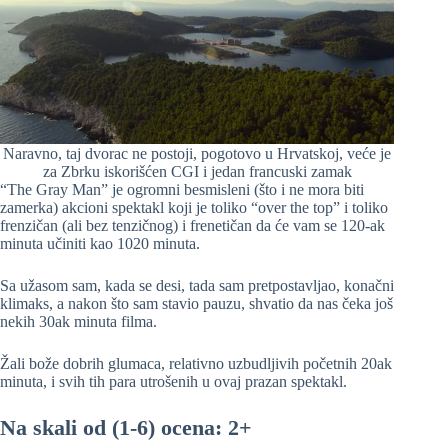
Naravno, taj dvorac ne postoji, pogotovo u Hrvatskoj, veće je
za Zbrku iskorišćen CGI i jedan francuski zamak
“The Gray Man” je ogromni besmisleni (što i ne mora biti
zamerka) akcioni spektakl koji je toliko “over the top” i toliko
frenzičan (ali bez tenzičnog) i frenetičan da će vam se 120-ak
minuta učiniti kao 1020 minuta.
Sa užasom sam, kada se desi, tada sam pretpostavljao, konačni
klimaks, a nakon što sam stavio pauzu, shvatio da nas čeka još
nekih 30ak minuta filma.
Žali bože dobrih glumaca, relativno uzbudljivih početnih 20ak
minuta, i svih tih para utrošenih u ovaj prazan spektakl.
Na skali od (1-6) ocena: 2+