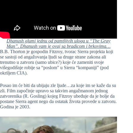
Dhanush glumi jednu od pamtljivih uloga u “The Gray
Man”. Dhanush vam je ovaj sa bradicom i brkovima…
B.B. Thorton je gospodin Fitzroy, tvorac Sierra projekta koji
se sastoji od angažovanja ljudi sa druge strane zakona ali
trenutno u zatvoru (samo ubice?) koje će zameniti svoje
višegodišnje robije sa “poslom” u Sierra “kompaniji” (pod
okriljem CIA).
Posao im će biti da ubijaju zle ljude…za koje im se kaže da su
zli. Film započinje upravo sa takvim angažmanom jednog
zatvorenika (R. Gosling) kojeg Fitzroy ubeđuje da je bolje da
postane Sierra agent nego da ostatak života provede u zatvoru.
Godina je 2003.