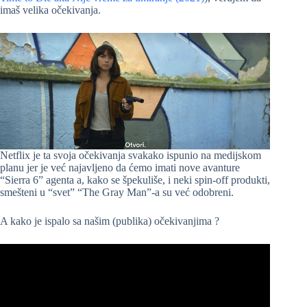
imaš velika očekivanja.
Netflix je ta svoja očekivanja svakako ispunio na medijskom
planu jer je već najavljeno da ćemo imati nove avanture
“Sierra 6” agenta a, kako se špekuliše, i neki spin-off produkti,
smešteni u “svet” “The Gray Man”-a su već odobreni.
A kako je ispalo sa našim (publika) očekivanjima ?