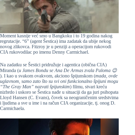
Moment kasnije već smo u Bangkoku i to 19 godina nakog
regrutacije. “6” (agent Šestica) ima zadatak da ubije nekog
novog zlikovca. Fitzroy je u penziji a operacijom rukovodi
CIA rukovodilac po imenu Denny Carmichael.
Na zadatku se Šestici pridružuje i agentica (obična CIA)
Miranda (
u James Bondu se Ana De Armas zvala Paloma 😉
). I kao u svakom ovakvom, akciono špijunskom (
mada, ovde
uglavnom, samo zato što su svi oni funkcionalno špijuni mogu
“The Gray Man” nazvati špijunskim
) filmu, stvari kreću
nizbrdo i uskoro se Šestica nađe u situaciji da ga juri psihopata
Lloyd Hansen (C. Evans), čovek sa neograničenim sredstvima
i ljudima a sve u ime i na račun CIA organizacije, tj. onog D.
Carmichaela.