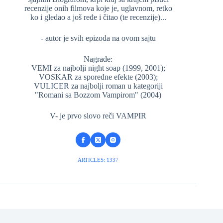
recenzije onih filmova koje je, uglavnom, retko
ko i gledao a još ređe i čitao (te recenzije)...
- autor je svih epizoda na ovom sajtu
Nagrade:
VEMI za najbolji night soap (1999, 2001);
VOSKAR za sporedne efekte (2003);
VULICER za najbolji roman u kategoriji
"Romani sa Bozzom Vampirom" (2004)
V- je prvo slovo reči VAMPIR
ARTICLES: 1337