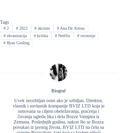
Tags
#
2
#
2022
#
akcioni
#
Ana De Armas
#
ekranizacija
#
kritika
#
Netflix
#
recenzije
#
Ryan Gosling
Biograf
Uvek neozbiljan osim ako je ozbiljan. Direktor,
vlasnik i suvlasnik kompanije BVIZ LTD koja je
osnovana sa ciljem obeležavanja, praćenja i
čuvanja ugleda lika i dela Bozze Vampira iz
Zemuna. Poslednjih godina, nakon što se Bozza
povukao iz javnog života, BVIZ LTD na čelu sa
sjajnim Biografom, krpi kraj sa krajem pišući