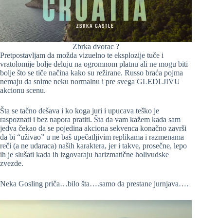
Zbrka dvorac ?
Pretpostavljam da možda vizuelno te eksplozije tuče i
vratolomije bolje deluju na ogromnom platnu ali ne mogu biti
bolje što se tiče načina kako su režirane. Russo braća pojma
nemaju da snime neku normalnu i pre svega GLEDLJIVU
akcionu scenu.
Šta se tačno dešava i ko koga juri i upucava teško je
raspoznati i bez napora pratiti. Šta da vam kažem kada sam
jedva čekao da se pojedina akciona sekvenca konačno završi
da bi “uživao” u ne baš upečatljivim replikama i razmenama
reči (a ne udaraca) naših karaktera, jer i takve, prosečne, lepo
ih je slušati kada ih izgovaraju harizmatične holivudske
zvezde.
Neka Gosling priča…bilo šta….samo da prestane jurnjava….