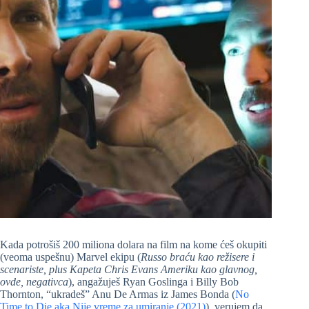
Kada potrošiš 200 miliona dolara na film na kome ćeš okupiti
(veoma uspešnu) Marvel ekipu (
Russo braću kao režisere i
scenariste, plus Kapeta Chris Evans Ameriku kao glavnog,
ovde, negativca
), angažuješ Ryan Goslinga i Billy Bob
Thornton, “ukradeš” Anu De Armas iz James Bonda (
No
Time to Die aka Nije vreme za umiranje (2021)
), verujem da