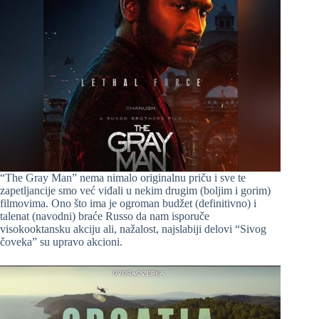
“The Gray Man” nema nimalo originalnu priču i sve te
zapetljancije smo već viđali u nekim drugim (boljim i gorim)
filmovima. Ono što ima je ogroman budžet (definitivno) i
talenat (navodni) braće Russo da nam isporuče
visokooktansku akciju ali, nažalost, najslabiji delovi “Sivog
čoveka” su upravo akcioni.