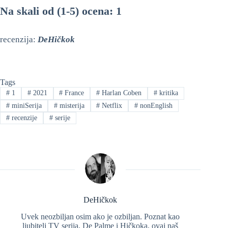
Na skali od (1-5) ocena: 1
recenzija:
DeHičkok
Tags
#
1
#
2021
#
France
#
Harlan Coben
#
kritika
#
miniSerija
#
misterija
#
Netflix
#
nonEnglish
#
recenzije
#
serije
DeHičkok
Uvek neozbiljan osim ako je ozbiljan. Poznat kao
ljubitelj TV serija, De Palme i Hičkoka, ovaj naš