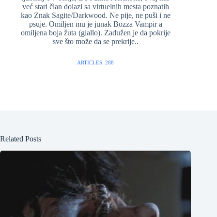
već stari član dolazi sa virtuelnih mesta poznatih
kao Znak Sagite/Darkwood. Ne pije, ne puši i ne
psuje. Omiljen mu je junak Bozza Vampir a
omiljena boja žuta (giallo). Zadužen je da pokrije
sve što može da se prekrije..
ARTICLES: 288
Related Posts