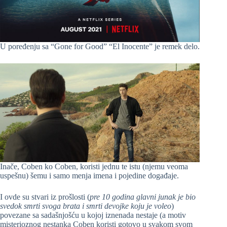
U poređenju sa “Gone for Good” “El Inocente” je remek delo.
Inače, Coben ko Coben, koristi jednu te istu (njemu veoma
uspešnu) šemu i samo menja imena i pojedine događaje.
I ovde su stvari iz prošlosti (
pre 10 godina glavni junak je bio
svedok smrti svoga brata i smrti devojke koju je voleo
)
povezane sa sadašnjošću u kojoj iznenada nestaje (a motiv
misterioznog nestanka Coben koristi gotovo u svakom svom