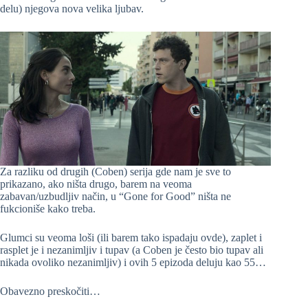
delu) njegova nova velika ljubav.
Za razliku od drugih (Coben) serija gde nam je sve to
prikazano, ako ništa drugo, barem na veoma
zabavan/uzbudljiv način, u “Gone for Good” ništa ne
fukcioniše kako treba.
Glumci su veoma loši (ili barem tako ispadaju ovde), zaplet i
rasplet je i nezanimljiv i tupav (a Coben je često bio tupav ali
nikada ovoliko nezanimljiv) i ovih 5 epizoda deluju kao 55…
Obavezno preskočiti…