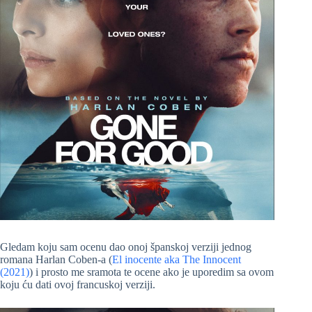
Gledam koju sam ocenu dao onoj španskoj verziji jednog
romana Harlan Coben-a (
El inocente aka The Innocent
(2021)
) i prosto me sramota te ocene ako je uporedim sa ovom
koju ću dati ovoj francuskoj verziji.