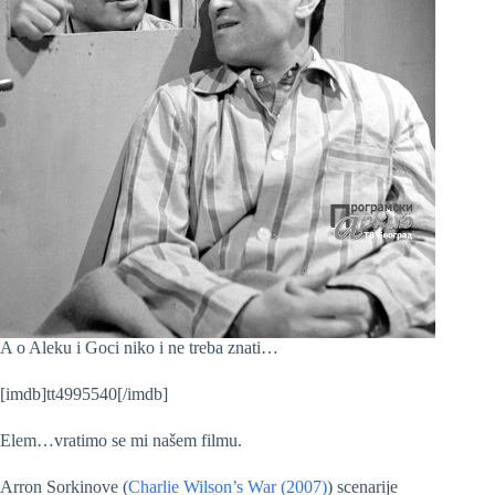
A o Aleku i Goci niko i ne treba znati…
[imdb]tt4995540[/imdb]
Elem…vratimo se mi našem filmu.
Arron Sorkinove (
Charlie Wilson’s War (2007)
) scenarije