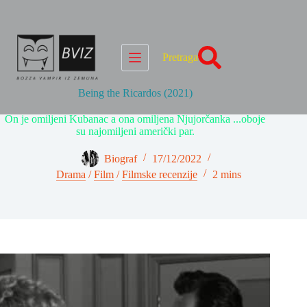
Skip
to
content
Pretraga
Being the Ricardos (2021)
On je omiljeni Kubanac a ona omiljena Njujorčanka ...oboje
su najomiljeni američki par.
Biograf
17/12/2022
Drama
/
Film
/
Filmske recenzije
2 mins