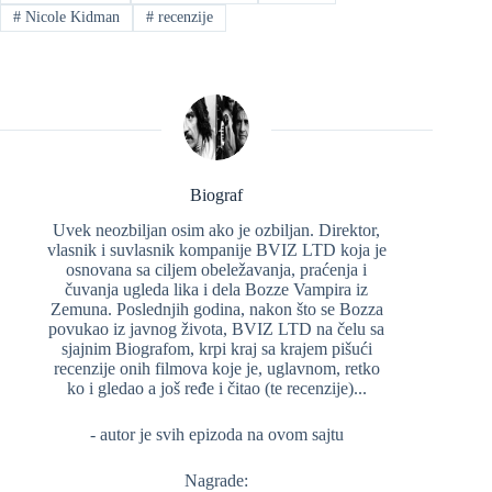
#
Nicole Kidman
#
recenzije
Biograf
Uvek neozbiljan osim ako je ozbiljan. Direktor,
vlasnik i suvlasnik kompanije BVIZ LTD koja je
osnovana sa ciljem obeležavanja, praćenja i
čuvanja ugleda lika i dela Bozze Vampira iz
Zemuna. Poslednjih godina, nakon što se Bozza
povukao iz javnog života, BVIZ LTD na čelu sa
sjajnim Biografom, krpi kraj sa krajem pišući
recenzije onih filmova koje je, uglavnom, retko
ko i gledao a još ređe i čitao (te recenzije)...
- autor je svih epizoda na ovom sajtu
Nagrade: