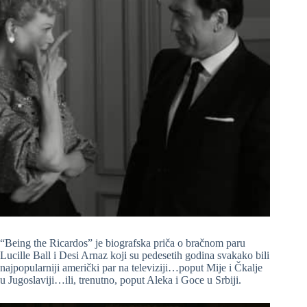
“Being the Ricardos” je biografska priča o bračnom paru
Lucille Ball i Desi Arnaz koji su pedesetih godina svakako bili
najpopularniji američki par na televiziji…poput Mije i Čkalje
u Jugoslaviji…ili, trenutno, poput Aleka i Goce u Srbiji.