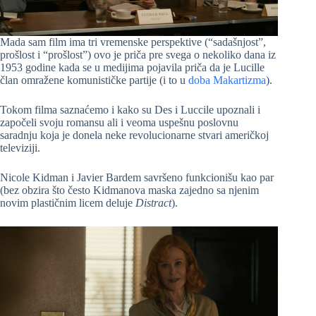
Mada sam film ima tri vremenske perspektive (“sadašnjost”,
prošlost i “prošlost”) ovo je priča pre svega o nekoliko dana iz
1953 godine kada se u medijima pojavila priča da je Lucille
član omražene komunističke partije (i to u
doba Makartizma
).
Tokom filma saznaćemo i kako su Des i Luccile upoznali i
započeli svoju romansu ali i veoma uspešnu poslovnu
saradnju koja je donela neke revolucionarne stvari američkoj
televiziji.
Nicole Kidman i Javier Bardem savršeno funkcionišu kao par
(bez obzira što često Kidmanova maska zajedno sa njenim
novim plastičnim licem deluje
Distract
).