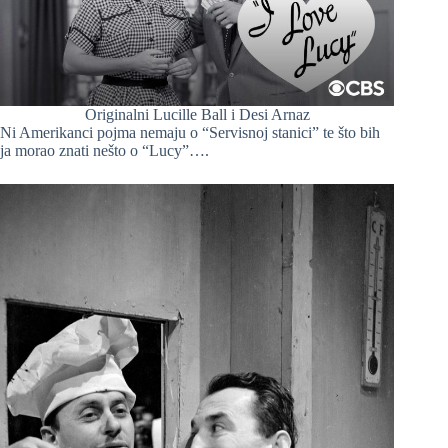
Originalni Lucille Ball i Desi Arnaz
Ni Amerikanci pojma nemaju o “Servisnoj stanici” te što bih
ja morao znati nešto o “Lucy”….