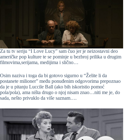
Za tu tv seriju “I Love Lucy” sam čuo jer je neizostavni deo
američke pop kulture te se pominje u bezbroj prilika u drugim
filmovima,serijama, medijima i slično…
Osim naziva i toga da bi gotovo sigurno u “Želite li da
postanete milioner” među ponuđenim odgovorima prepoznao
da je u pitanju Luccile Ball (ako bih iskoristio pomoć
pola/pola), ama ništa drugo o njoj nisam znao…niti me je, do
sada, nešto privuklo da više saznam….