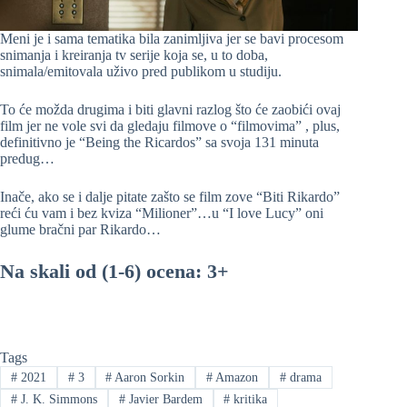
Meni je i sama tematika bila zanimljiva jer se bavi procesom
snimanja i kreiranja tv serije koja se, u to doba,
snimala/emitovala uživo pred publikom u studiju.
To će možda drugima i biti glavni razlog što će zaobići ovaj
film jer ne vole svi da gledaju filmove o “filmovima” , plus,
definitivno je “Being the Ricardos” sa svoja 131 minuta
predug…
Inače, ako se i dalje pitate zašto se film zove “Biti Rikardo”
reći ću vam i bez kviza “Milioner”…u “I love Lucy” oni
glume bračni par Rikardo…
Na skali od (1-6) ocena: 3+
Tags
#
2021
#
3
#
Aaron Sorkin
#
Amazon
#
drama
#
J. K. Simmons
#
Javier Bardem
#
kritika