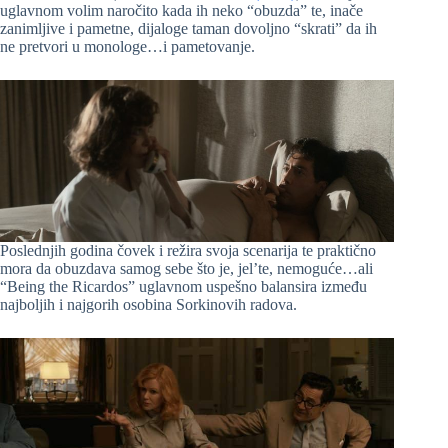
uglavnom volim naročito kada ih neko “obuzda” te, inače
zanimljive i pametne, dijaloge taman dovoljno “skrati” da ih
ne pretvori u monologe…i pametovanje.
Poslednjih godina čovek i režira svoja scenarija te praktično
mora da obuzdava samog sebe što je, jel’te, nemoguće…ali
“Being the Ricardos” uglavnom uspešno balansira između
najboljih i najgorih osobina Sorkinovih radova.