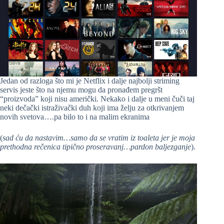
Jedan od razloga što mi je Netflix i dalje najbolji striming
servis jeste što na njemu mogu da pronađem pregršt
“proizvoda” koji nisu američki. Nekako i dalje u meni čuči taj
neki dečački istraživački duh koji ima želju za otkrivanjem
novih svetova….pa bilo to i na malim ekranima
(
sad ću da nastavim…samo da se vratim iz toaleta jer je moja
prethodna rečenica tipično proseravanj…pardon baljezganje
).