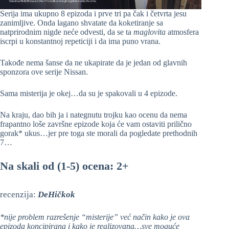
Serija ima ukupno 8 epizoda i prve tri pa čak i četvrta jesu
zanimljive. Onda lagano shvatate da koketiranje sa
natprirodnim nigde neće odvesti, da se ta
maglovita
atmosfera
iscrpi u konstantnoj repeticiji i da ima puno vrana.
Takođe nema šanse da ne ukapirate da je jedan od glavnih
sponzora ove serije Nissan.
Sama misterija je okej…da su je spakovali u 4 epizode.
Na kraju, dao bih ja i nategnutu trojku kao ocenu da nema
frapantno loše završne epizode koja će vam ostaviti prilično
gorak* ukus…jer pre toga ste morali da pogledate prethodnih
7…
Na skali od (1-5) ocena: 2+
recenzija:
DeHičkok
*nije problem razrešenje “misterije” već način kako je ova
epizoda koncipirana i kako je realizovana…sve moguće