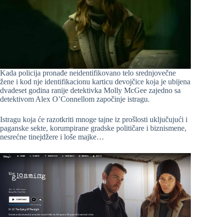
Kada policija pronađe neidentifikovano telo srednjovečne
žene i kod nje identifikacionu karticu devojčice koja je ubijena
dvadeset godina ranije detektivka Molly McGee zajedno sa
detektivom Alex O’Connellom započinje istragu.
Istragu koja će razotkriti mnoge tajne iz prošlosti uključujući i
paganske sekte, korumpirane gradske političare i biznismene,
nesrećne tinejdžere i loše majke…