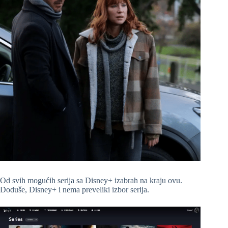
Od svih mogućih serija sa Disney+ izabrah na kraju ovu.
Doduše, Disney+ i nema preveliki izbor serija.