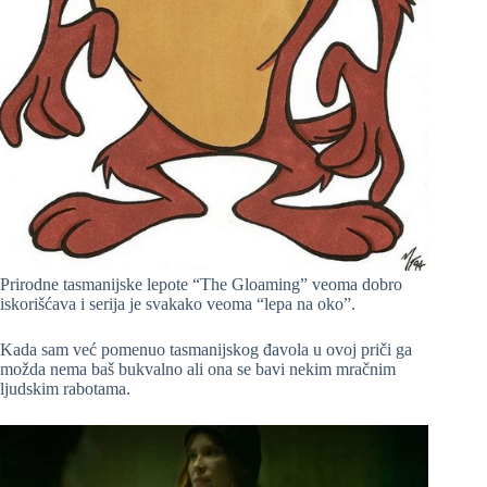
Prirodne tasmanijske lepote “The Gloaming” veoma dobro
iskorišćava i serija je svakako veoma “lepa na oko”.
Kada sam već pomenuo tasmanijskog đavola u ovoj priči ga
možda nema baš bukvalno ali ona se bavi nekim mračnim
ljudskim rabotama.