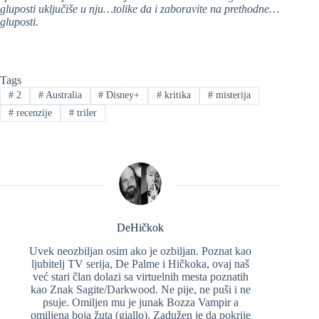
gluposti uključiše u nju…tolike da i zaboravite na prethodne…
gluposti.
Tags
#
2
#
Australia
#
Disney+
#
kritika
#
misterija
#
recenzije
#
triler
DeHičkok
Uvek neozbiljan osim ako je ozbiljan. Poznat kao
ljubitelj TV serija, De Palme i Hičkoka, ovaj naš
već stari član dolazi sa virtuelnih mesta poznatih
kao Znak Sagite/Darkwood. Ne pije, ne puši i ne
psuje. Omiljen mu je junak Bozza Vampir a
omiljena boja žuta (giallo). Zadužen je da pokrije