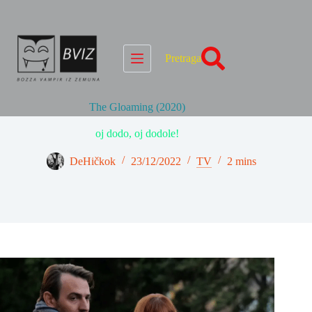
Skip
to
content
Pretraga
The Gloaming (2020)
oj dodo, oj dodole!
DeHičkok
23/12/2022
TV
2 mins