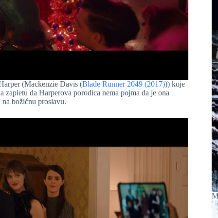
i Harper (Mackenzie Davis (
Blade Runner 2049 (2017)
)) koje
a na zapletu da Harperova porodica nema pojma da je ona
 na božićnu proslavu.
M