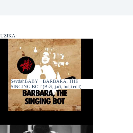
UZIKA:
SevdahBABY – BARBARA, THE
SINGING BOT (Brži, jači, bolji edit)