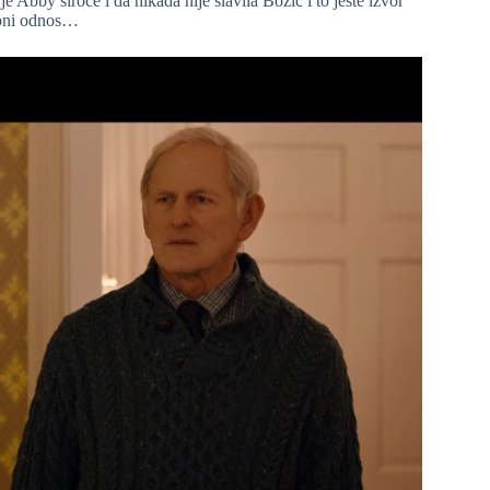
e Abby siroče i da nikada nije slavila Božić i to jeste izvor
obni odnos…