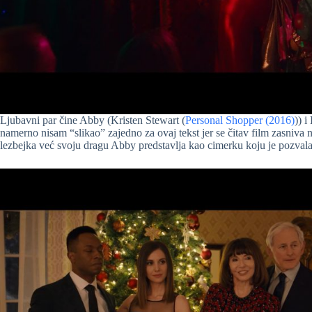
Ljubavni par čine Abby (Kristen Stewart (
Personal Shopper (2016)
)) 
namerno nisam “slikao” zajedno za ovaj tekst jer se čitav film zasniv
lezbejka već svoju dragu Abby predstavlja kao cimerku koju je pozvala