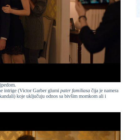
ajpedom.
čne intrige (Victor Garber glumi
pater familiasa
čija je namera
skandali) koje uključuju odnos sa bivšim momkom ali i