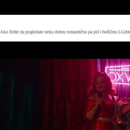
Ako želite da pogledate neku dobru romantičnu pa još i božićnu LG(bt