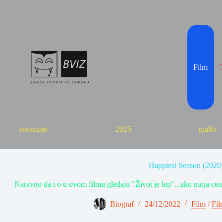
Skip
to
content
Film
recenzije
2025
giallo
Happiest Season (2020
Naravno da i o u ovom filmu gledaju "Život je lep"...ako moja cen
Biograf
24/12/2022
Film
/
Fil