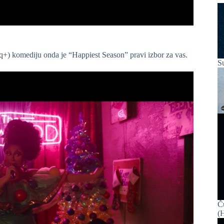
q+) komediju onda je “Happiest Season” pravi izbor za vas.
S
Č
(H