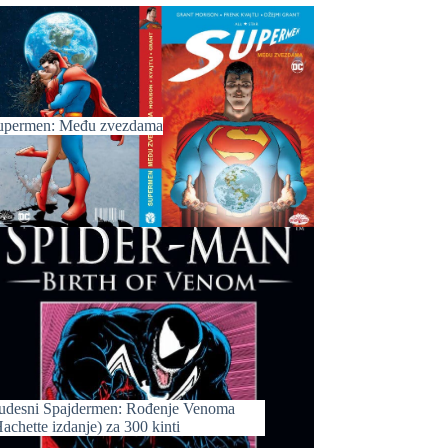
upermen: Među zvezdama
udesni Spajdermen: Rođenje Venoma
achette izdanje) za 300 kinti