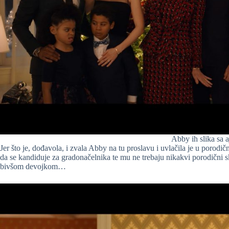
Abby ih slika sa 
Jer što je, dođavola, i zvala Abby na tu proslavu i uvlačila je u porodi
da se kandiduje za gradonačelnika te mu ne trebaju nikakvi porodični 
bivšom devojkom…