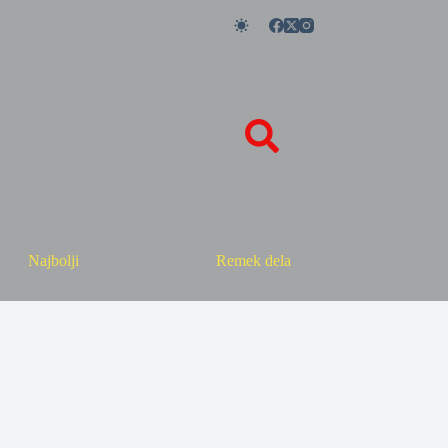
Najbolji
Remek dela