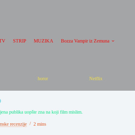
TV
STRIP
MUZIKA
Bozza Vampir iz Zemuna
horor
Netflix
)
jena publika uopšte zna na koji film mislim.
mske recenzije
2 mins