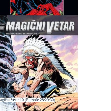
agični Vetar 10 (Epizode 28/29/30)