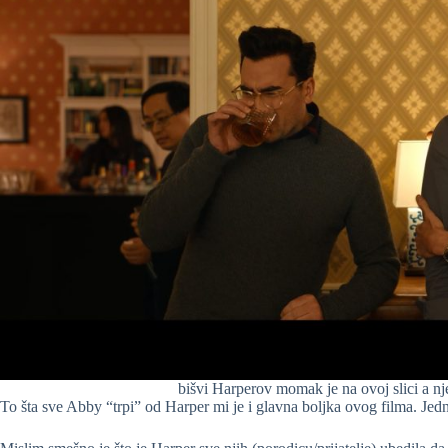
bišvi Harperov momak je na ovoj slici a nj
To šta sve Abby “trpi” od Harper mi je i glavna boljka ovog filma. 