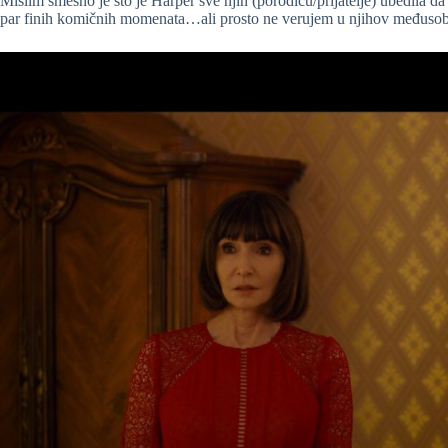
Mislim smešno je što je Harper sve njih (porodicu/prijatelje) ubedila da j
par finih komičnih momenata…ali prosto ne verujem u njihov međus