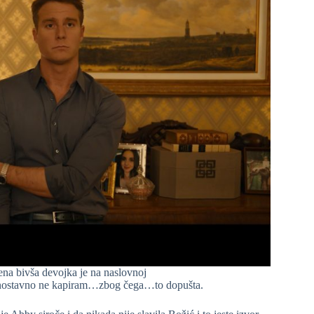
ena bivša devojka je na naslovnoj
Jednostavno ne kapiram…zbog čega…to dopušta.