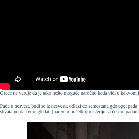
Grace ne veruje da je tako nešto moguće naročito kada vidi u kakvom je
Pada u nesvest, budi se iz nesvesti, odlazi do samostana gde opet pada u
shvatamo da ćemo gledati (barem u početku) misteriju sa čestim padanj