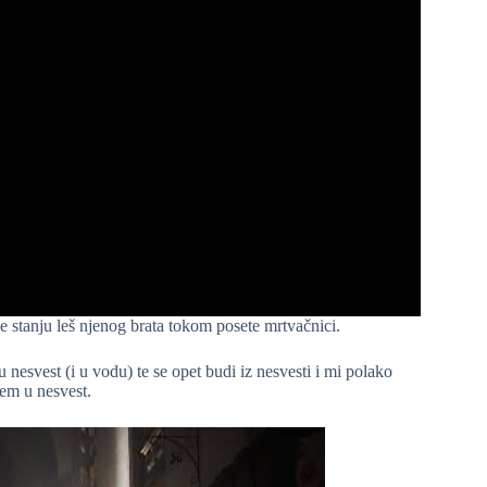
 stanju leš njenog brata tokom posete mrtvačnici.
 nesvest (i u vodu) te se opet budi iz nesvesti i mi polako
em u nesvest.