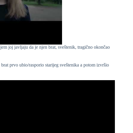
em joj javljaju da je njen brat, sveštenik, tragično okončao
 brat prvo ubio/rasporio starijeg sveštenika a potom izvršio