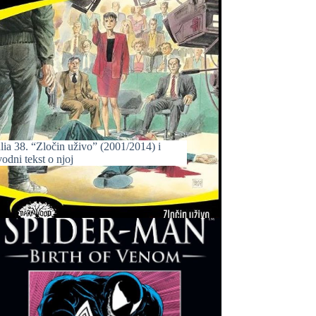
lia 38. “Zločin uživo” (2001/2014) i
odni tekst o njoj