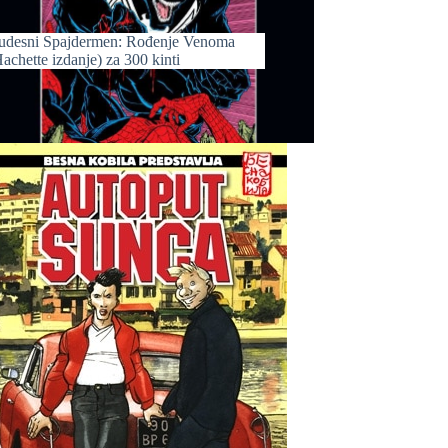
udesni Spajdermen: Rođenje Venoma
achette izdanje) za 300 kinti