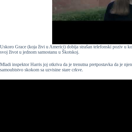
Uskoro Grace (koja živi u Americi) dobija strašan telefonski poziv u koj
svoj život u jednom samostanu u Škotskoj.
Mladi inspektor Harris joj otkriva da je trenutna pretpostavka da je njen
samoubistvo skokom sa uzvisine stare crkve.