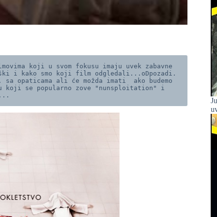
movima koji u svom fokusu imaju uvek zabavne 
ki i kako smo koji film odgledali...oDpozadi. 
 sa opaticama ali će možda imati  ako budemo 
 koji se popularno zove "nunsploitation" i 
...
Ju
uv