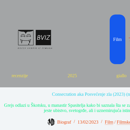
Skip
to
content
Film
recenzije
2025
giallo
Consecration aka Posvećenje zla (2023) (n
Grejs odlazi u Škotsku, u manastir Spasitelja kako bi saznala šta se z
jeste ubistvo, svetogrđe, ali i uznemirujuća isti
Biograf
13/02/2023
Film
/
Filmske