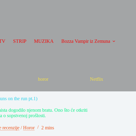
TV
STRIP
MUZIKA
Bozza Vampir iz Zemuna
horor
Netflix
uns on the run pt.1)
aista dogodilo njenom bratu. Ono što će otkriti
na o sopstvenoj prošlosti.
 recenzije
/
Horor
2 mins