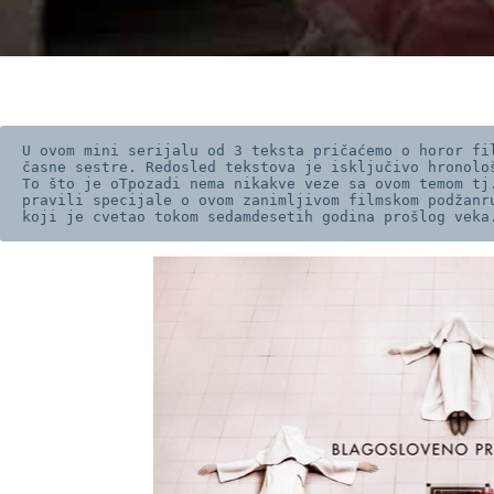
U ovom mini serijalu od 3 teksta pričaćemo o horor fil
časne sestre. Redosled tekstova je isključivo hronološ
To što je oTpozadi nema nikakve veze sa ovom temom tj.
pravili specijale o ovom zanimljivom filmskom podžanru
koji je cvetao tokom sedamdesetih godina prošlog veka