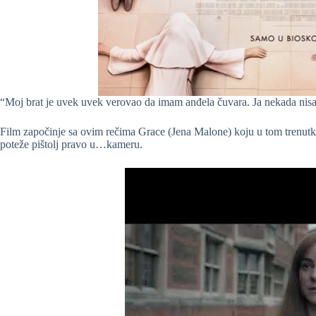
“Moj brat je uvek uvek verovao da imam anđela čuvara. Ja nekada nisa
Film započinje sa ovim rečima Grace (Jena Malone) koju u tom trenutku 
poteže pištolj pravo u…kameru.