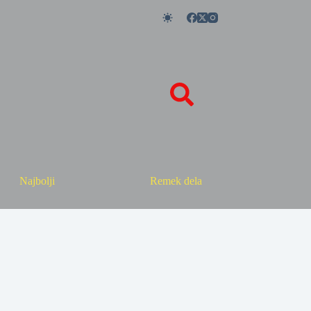
Najbolji
Remek dela