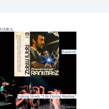
UZIKA:
Balašević
Talking Heads “Life During Wartime”