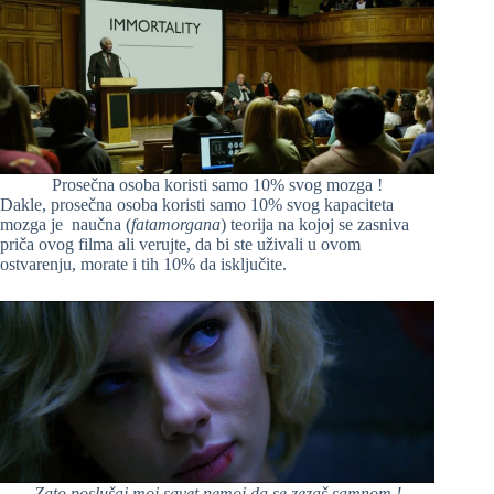
Prosečna osoba koristi samo 10% svog mozga !
Dakle, prosečna osoba koristi samo 10% svog kapaciteta
mozga je naučna (
fatamorgana
) teorija na kojoj se zasniva
priča ovog filma ali verujte, da bi ste uživali u ovom
ostvarenju, morate i tih 10% da isključite.
Zato poslušaj moj savet nemoj da se zezaš samnom !