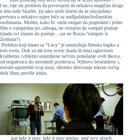
I ne, nije mi problem da poverujem da nekakva magična droga
u telu naše Skarlet joj tako sredi sistem da se ona polako
pretvara u nekakvo super biće sa nadljudskim/božanskim
osobinama. Mislim, kako bi onda mogao da pogledam i jedan
film o vampirima jer, zaboga, ne verujem da vampiri postoje
(mada svi znamo da postoje…zar ne Bozzo Vampire iz
Zemuna?)
Problem koji imam sa “Lucy” je unutrašnja filmska logika u
tom svetu. Dok su akcione scene (kada ih ima) uglavnom
kvalitetno i efektno usnimljene nervira ponašanje ovih likova,
od negativaca do navodnih pozitivaca. Njihovo besmisleno i,
moram upotrebiti ovaj izraz, idiotsko delovanje tokom većeg
dela filma previše iritira.
just take it easy, take it easy amigo, and very slowly.