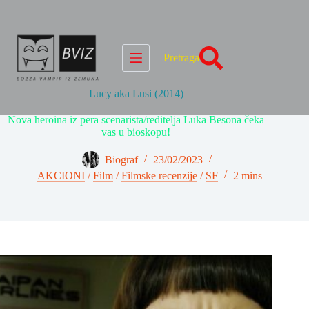
Skip
to
content
Pretraga
Lucy aka Lusi (2014)
Nova heroina iz pera scenarista/reditelja Luka Besona čeka
vas u bioskopu!
Biograf
23/02/2023
AKCIONI
/
Film
/
Filmske recenzije
/
SF
2 mins