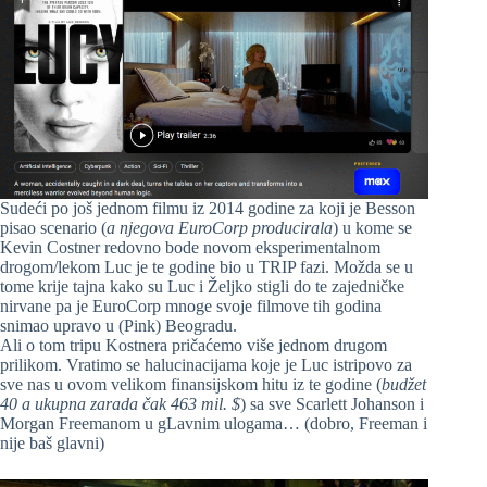
Sudeći po još jednom filmu iz 2014 godine za koji je Besson
pisao scenario (
a njegova EuroCorp producirala
) u kome se
Kevin Costner redovno bode novom eksperimentalnom
drogom/lekom Luc je te godine bio u TRIP fazi. Možda se u
tome krije tajna kako su Luc i Željko stigli do te zajedničke
nirvane pa je EuroCorp mnoge svoje filmove tih godina
snimao upravo u (Pink) Beogradu.
Ali o tom tripu Kostnera pričaćemo više jednom drugom
prilikom. Vratimo se halucinacijama koje je Luc istripovo za
sve nas u ovom velikom finansijskom hitu iz te godine (
budžet
40 a ukupna zarada čak 463 mil. $
) sa sve Scarlett Johanson i
Morgan Freemanom u gLavnim ulogama… (dobro, Freeman i
nije baš glavni)