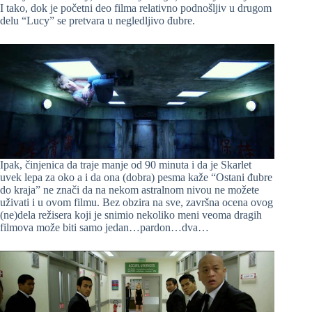
I tako, dok je početni deo filma relativno podnošljiv u drugom
delu “Lucy” se pretvara u negledljivo đubre.
Ipak, činjenica da traje manje od 90 minuta i da je Skarlet
uvek lepa za oko a i da ona (dobra) pesma kaže “Ostani đubre
do kraja” ne znači da na nekom astralnom nivou ne možete
uživati i u ovom filmu. Bez obzira na sve, završna ocena ovog
(ne)dela režisera koji je snimio nekoliko meni veoma dragih
filmova može biti samo jedan…pardon…dva…