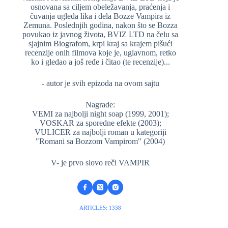
osnovana sa ciljem obeležavanja, praćenja i
čuvanja ugleda lika i dela Bozze Vampira iz
Zemuna. Poslednjih godina, nakon što se Bozza
povukao iz javnog života, BVIZ LTD na čelu sa
sjajnim Biografom, krpi kraj sa krajem pišući
recenzije onih filmova koje je, uglavnom, retko
ko i gledao a još ređe i čitao (te recenzije)...
- autor je svih epizoda na ovom sajtu
Nagrade:
VEMI za najbolji night soap (1999, 2001);
VOSKAR za sporedne efekte (2003);
VULICER za najbolji roman u kategoriji
"Romani sa Bozzom Vampirom" (2004)
V- je prvo slovo reči VAMPIR
ARTICLES: 1338