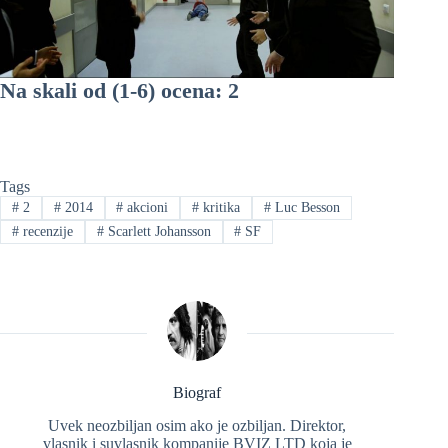
Na skali od (1-6) ocena: 2
Tags
#
2
#
2014
#
akcioni
#
kritika
#
Luc Besson
#
recenzije
#
Scarlett Johansson
#
SF
Biograf
Uvek neozbiljan osim ako je ozbiljan. Direktor,
vlasnik i suvlasnik kompanije BVIZ LTD koja je